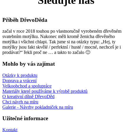
Sledujte nás
Příběh DřevoDěda
začal v roce 2018 touhou po vlastnoručně vyrobeném dřevěném
svatebním motýlku. Nakonec měli kromě ženicha dřevěného
motýlka i všichni chlapi. Tak jsme si na otázky typu: „Hej, ty
motýlky jsou fakt skvělé / perfektní / husté / mocné, nechceš je i
prodávat?“ řekli proč ne … a takto to začalo 🙂
Mohlo by vás zajímat
Otázky k produktu
Doprava a vrácení
Velkoobchod a spolupráce
Materiály které používáme k výrobě produktů
O kreativní dílně DřevoDěd
Chci návrh na míru
Galerie - Návrhy pokladniček na míru
Užitečné informace
Kontakt