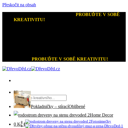
Přeskočit na obsah
Kreativní dárky a home decor
-
PROBUĎTE V SOBĚ
KREATIVITU!
+420 721 026 979 (Pon - Pát 9:00 - 15:00)
Kreativní dárky a home decor
PROBUĎTE V SOBĚ KREATIVITU!
Hledat:
Pokladničky – stírací
Home Decor
Fotorámečky
0
Kč
0