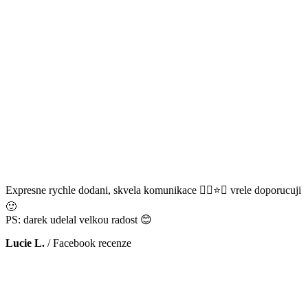
Expresne rychle dodani, skvela komunikace 👌🏻⭐️😊 vrele doporucuji
🙂
PS: darek udelal velkou radost 😊
Lucie L.
/
Facebook recenze