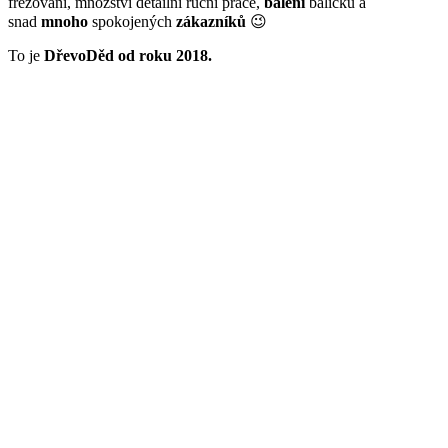
frézování, množství detailní ruční práce,
balení
balíčků a
snad
mnoho
spokojených
zákazníků
😉
To je
DřevoDěd od roku 2018.