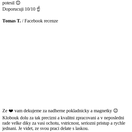
potesil 😊
Doporucuji 10/10 ☝️
Tomas T.
/
Facebook recenze
Ze ❤️ vam dekujeme za nadherne pokladnicky a magnetky 😉
Klobouk dolu za tak precizni a kvalitni zpracovani a v neposledni
rade velke diky za vasi ochotu, vstricnost, seriozni pristup a rychle
jednani. Je videt, ze svou praci delate s laskou.