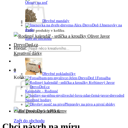
Obrazy na zeď
Dřevěné mandaly
Jmenovky na
dveře
Žádné produkty v košíku.
Zpět do obchodu
Hledat:
Kreativní dárky
0
Dřevěné pokladničky
Košík
Fotoalba
Kalendáře – Rodinné
Nástěnné hodiny
Přepravky na pivo a pivní sbírky
Žádné produkty v košíku.
Pro firmy
Zpět do obchodu
Chci návrh na míru