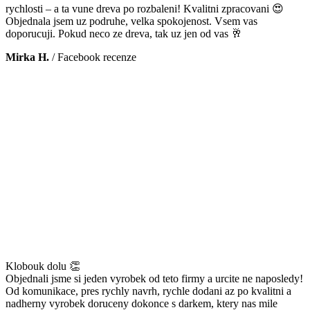
rychlosti – a ta vune dreva po rozbaleni! Kvalitni zpracovani 😍
Objednala jsem uz podruhe, velka spokojenost. Vsem vas
doporucuji. Pokud neco ze dreva, tak uz jen od vas 🥂
Mirka H.
/
Facebook recenze
Klobouk dolu 👏
Objednali jsme si jeden vyrobek od teto firmy a urcite ne naposledy!
Od komunikace, pres rychly navrh, rychle dodani az po kvalitni a
nadherny vyrobek doruceny dokonce s darkem, ktery nas mile