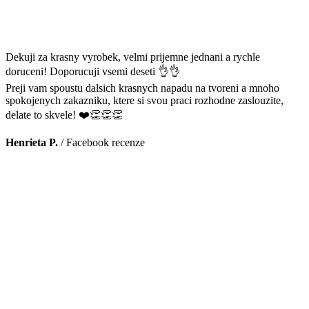
Dekuji za krasny vyrobek, velmi prijemne jednani a rychle
doruceni! Doporucuji vsemi deseti 👌👌
Preji vam spoustu dalsich krasnych napadu na tvoreni a mnoho
spokojenych zakazniku, ktere si svou praci rozhodne zaslouzite,
delate to skvele! ❤️👏👏👏
Henrieta P.
/
Facebook recenze