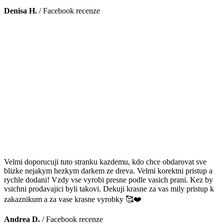
Denisa H.
/
Facebook recenze
Velmi doporucuji tuto stranku kazdemu, kdo chce obdarovat sve
blizke nejakym hezkym darkem ze dreva. Velmi korektni pristup a
rychle dodani! Vzdy vse vyrobi presne podle vasich prani. Kez by
vsichni prodavajici byli takovi. Dekuji krasne za vas mily pristup k
zakaznikum a za vase krasne vyrobky 🥰❤️
Andrea D.
/
Facebook recenze