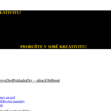
EATIVITU!
Kreativní dárky a home decor
PROBUĎTE V SOBĚ KREATIVITU!
Pokladničky – stírací
razy na zeď
Dřevěné mandaly
ře