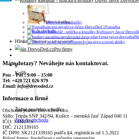
Žádné produkty v košíku.
Dřevěné pokladničky
Fotoalba
Zpět do obchodu
Ná
Hledat:
Přepravky na pivo a pivní sbírky
Pro firmy
Máte dotazy? Neváhejte nás kontaktovat.
0
Košík
Pon – Pát : 9:00 – 15:00
Tel: +420 721 026 979
Email: info@drevoded.cz
Informace o firmě
Žádné produkty v košíku.
Obchodní jméno: DrevoDed s.r.o.
Sídlo:
Trieda SNP
342/94,
Košice – mestská časť Západ
040 11
Zpět do obchodu
IČO: 53341376
DIČ: 2121339165
IČ DPH: SK2121339165 podľa §4, registrácia od 1.5.2021
Právní forma: Společnost s ručením omezeným