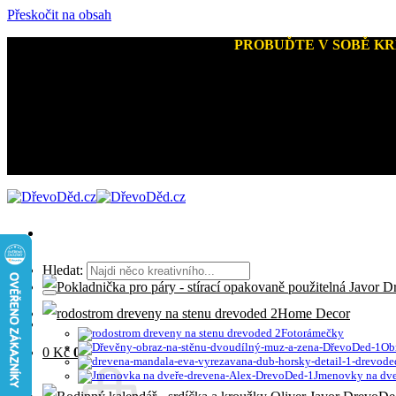
Přeskočit na obsah
Kreativní dárky a home decor
-
PROBUĎTE V SOBĚ KR
+420 721 026 979 (Pon - Pát 9:00 - 15:00)
Hledat:
Home Decor
Fotorámečky
Ob
0
Kč
0
Jmenovky na dve