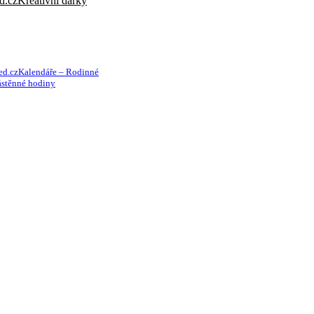
Kreativní dárky
Kalendáře – Rodinné
stěnné hodiny