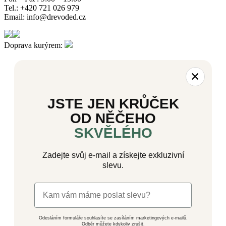
Tel.: +420 721 026 979
Email: info@drevoded.cz
Doprava kurýrem:
×
JSTE JEN KRŮČEK
OD NĚČEHO
SKVĚLÉHO
Zadejte svůj e-mail a získejte exkluzivní
slevu.
Odesláním formuláře souhlasíte se zasíláním marketingových e-mailů.
Odběr můžete kdykoliv zrušit.