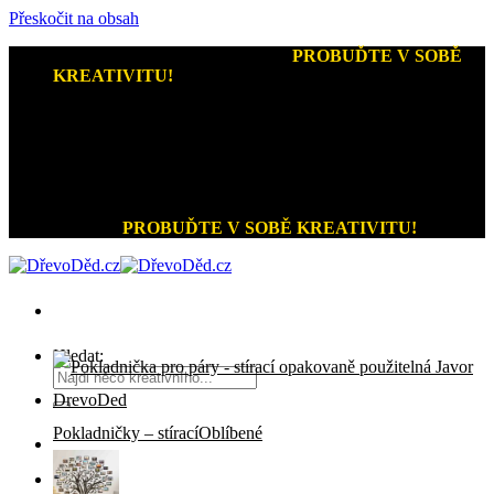
Přeskočit na obsah
Kreativní dárky a home decor
-
PROBUĎTE V SOBĚ
KREATIVITU!
+420 721 026 979 (Pon - Pát 9:00 - 15:00)
Kreativní dárky a home decor
PROBUĎTE V SOBĚ KREATIVITU!
Hledat:
Pokladničky – stírací
0
Kč
0