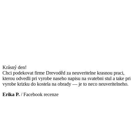
Krásný den!
Chci podekovat firme Drevoděd za neuveritelne krasnou praci,
kterou odvedli pri vyrobe naseho napisu na svatebni stul a take pri
vyrobe krizku do kostela na obrady — je to neco neuveritelneho.
Erika P.
/
Facebook recenze