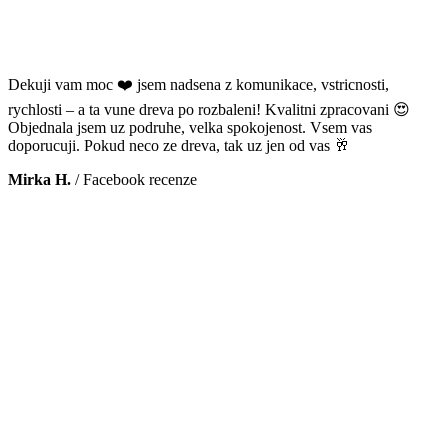
Dekuji vam moc ❤️ jsem nadsena z komunikace, vstricnosti,
rychlosti – a ta vune dreva po rozbaleni! Kvalitni zpracovani 😍
Objednala jsem uz podruhe, velka spokojenost. Vsem vas
doporucuji. Pokud neco ze dreva, tak uz jen od vas 🥂
Mirka H.
/
Facebook recenze