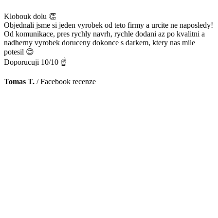
Klobouk dolu 👏
Objednali jsme si jeden vyrobek od teto firmy a urcite ne naposledy!
Od komunikace, pres rychly navrh, rychle dodani az po kvalitni a
nadherny vyrobek doruceny dokonce s darkem, ktery nas mile
potesil 😊
Doporucuji 10/10 ☝️
Tomas T.
/
Facebook recenze