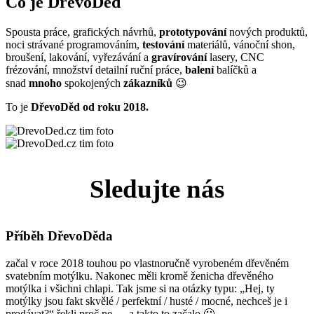
Co je DřevoDěd
Spousta práce, grafických návrhů,
prototypování
nových produktů,
noci strávané programováním,
testování
materiálů, vánoční shon,
broušení, lakování, vyřezávání a
gravírování
lasery, CNC
frézování, množství detailní ruční práce,
balení
balíčků a
snad
mnoho
spokojených
zákazníků
😉
To je
DřevoDěd od roku 2018.
Sledujte nás
Příběh DřevoDěda
začal v roce 2018 touhou po vlastnoručně vyrobeném dřevěném
svatebním motýlku. Nakonec měli kromě ženicha dřevěného
motýlka i všichni chlapi. Tak jsme si na otázky typu: „Hej, ty
motýlky jsou fakt skvělé / perfektní / husté / mocné, nechceš je i
prodávat?“ řekli proč ne … a takto to začalo 🙂