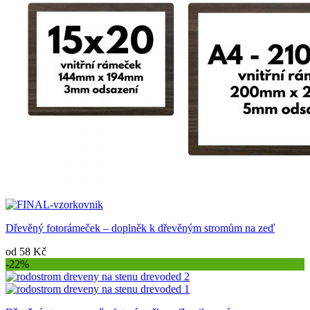
Dřevěný fotorámeček – doplněk k dřevěným stromům na zeď
od
58
Kč
-22%