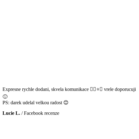
Expresne rychle dodani, skvela komunikace 👌🏻⭐️😊 vrele doporucuji
🙂
PS: darek udelal velkou radost 😊
Lucie L.
/
Facebook recenze