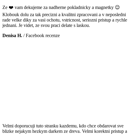
Ze ❤️ vam dekujeme za nadherne pokladnicky a magnetky 😉
Klobouk dolu za tak precizni a kvalitni zpracovani a v neposledni
rade velke diky za vasi ochotu, vstricnost, seriozni pristup a rychle
jednani. Je videt, ze svou praci delate s laskou.
Denisa H.
/
Facebook recenze
Velmi doporucuji tuto stranku kazdemu, kdo chce obdarovat sve
blizke nejakym hezkym darkem ze dreva. Velmi korektni pristup a