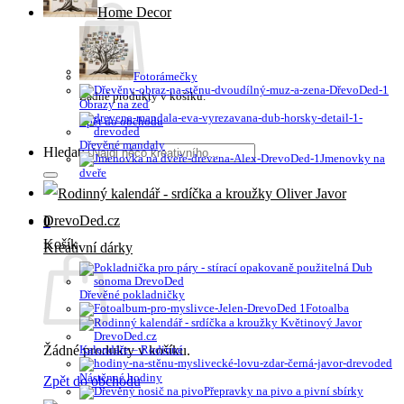
Home Decor
Fotorámečky
Žádné produkty v košíku.
Obrazy na zeď
Zpět do obchodu
Dřevěné mandaly
Hledat:
Jmenovky na
dveře
0
Košík
Kreativní dárky
Dřevěné pokladničky
Fotoalba
Žádné produkty v košíku.
Kalendáře – Rodinné
Nástěnné hodiny
Zpět do obchodu
Přepravky na pivo a pivní sbírky