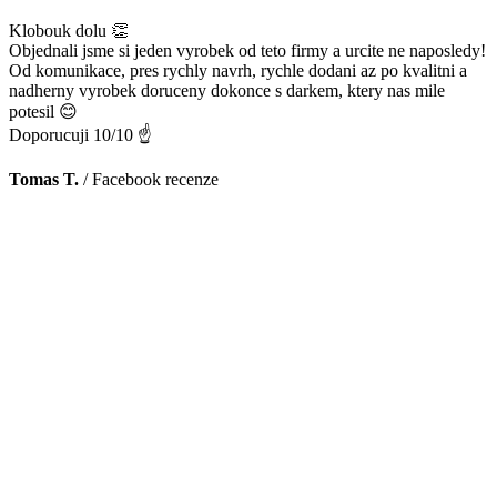
Klobouk dolu 👏
Objednali jsme si jeden vyrobek od teto firmy a urcite ne naposledy!
Od komunikace, pres rychly navrh, rychle dodani az po kvalitni a
nadherny vyrobek doruceny dokonce s darkem, ktery nas mile
potesil 😊
Doporucuji 10/10 ☝️
Tomas T.
/
Facebook recenze