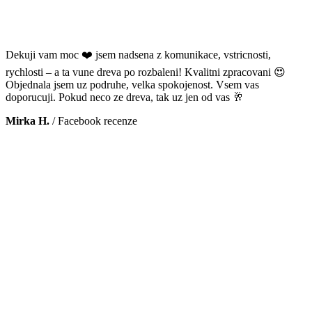
Dekuji vam moc ❤️ jsem nadsena z komunikace, vstricnosti,
rychlosti – a ta vune dreva po rozbaleni! Kvalitni zpracovani 😍
Objednala jsem uz podruhe, velka spokojenost. Vsem vas
doporucuji. Pokud neco ze dreva, tak uz jen od vas 🥂
Mirka H.
/
Facebook recenze