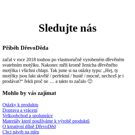
Sledujte nás
Příběh DřevoDěda
začal v roce 2018 touhou po vlastnoručně vyrobeném dřevěném
svatebním motýlku. Nakonec měli kromě ženicha dřevěného
motýlka i všichni chlapi. Tak jsme si na otázky typu: „Hej, ty
motýlky jsou fakt skvělé / perfektní / husté / mocné, nechceš je i
prodávat?“ řekli proč ne … a takto to začalo 🙂
Mohlo by vás zajímat
Otázky k produktu
Doprava a vrácení
Velkoobchod a spolupráce
Materiály které používáme k výrobě produktů
O kreativní dílně DřevoDěd
Chci návrh na míru