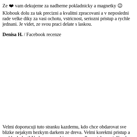
Ze ❤️ vam dekujeme za nadherne pokladnicky a magnetky 😉
Klobouk dolu za tak precizni a kvalitni zpracovani a v neposledni
rade velke diky za vasi ochotu, vstricnost, seriozni pristup a rychle
jednani. Je videt, ze svou praci delate s laskou.
Denisa H.
/
Facebook recenze
Velmi doporucuji tuto stranku kazdemu, kdo chce obdarovat sve
blizke nejakym hezkym darkem ze dreva. Velmi korektni pristup a