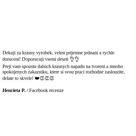
Dekuji za krasny vyrobek, velmi prijemne jednani a rychle
doruceni! Doporucuji vsemi deseti 👌👌
Preji vam spoustu dalsich krasnych napadu na tvoreni a mnoho
spokojenych zakazniku, ktere si svou praci rozhodne zaslouzite,
delate to skvele! ❤️👏👏👏
Henrieta P.
/
Facebook recenze