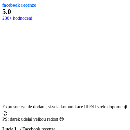
facebook recenze
5.0
230+ hodnocení
Expresne rychle dodani, skvela komunikace 👌🏻⭐️😊 vrele doporucuji
🙂
PS: darek udelal velkou radost 😊
Lucie L.
/
Facebook recenze