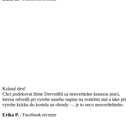
Krásný den!
Chci podekovat firme Drevoděd za neuveritelne krasnou praci,
kterou odvedli pri vyrobe naseho napisu na svatebni stul a take pri
vyrobe krizku do kostela na obrady — je to neco neuveritelneho.
Erika P.
/
Facebook recenze