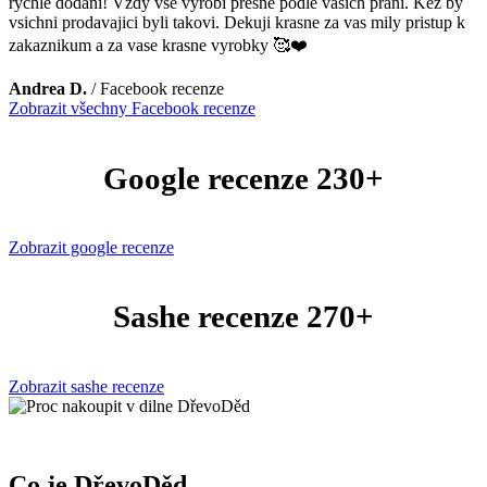
rychle dodani! Vzdy vse vyrobi presne podle vasich prani. Kez by
vsichni prodavajici byli takovi. Dekuji krasne za vas mily pristup k
zakaznikum a za vase krasne vyrobky 🥰❤️
Andrea D.
/
Facebook recenze
Zobrazit všechny Facebook recenze
Google recenze 230+
Zobrazit google recenze
Sashe recenze 270+
Zobrazit sashe recenze
Co je DřevoDěd