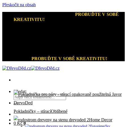
Přeskočit na obsah
Kreativní dárky a home decor
-
PROBUĎTE V SOBĚ
KREATIVITU!
+420 721 026 979 (Pon - Pát 9:00 - 15:00)
Kreativní dárky a home decor
PROBUĎTE V SOBĚ KREATIVITU!
Hledat:
Pokladničky – stírací
Home Decor
0
Kč
0
Fotorámečky