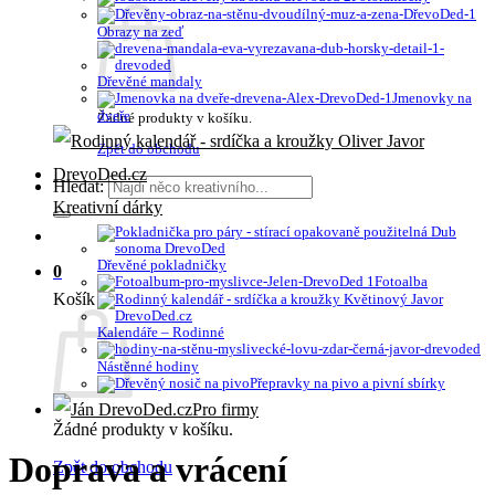
Obrazy na zeď
Dřevěné mandaly
Jmenovky na
dveře
Žádné produkty v košíku.
Zpět do obchodu
Hledat:
Kreativní dárky
Dřevěné pokladničky
0
Fotoalba
Košík
Kalendáře – Rodinné
Nástěnné hodiny
Přepravky na pivo a pivní sbírky
Pro firmy
Žádné produkty v košíku.
Doprava a vrácení
Zpět do obchodu