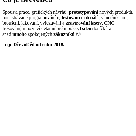
Spousta práce, grafických návrhů,
prototypování
nových produktů,
noci strávané programováním,
testování
materiálů, vánoční shon,
broušení, lakování, vyřezávání a
gravírování
lasery, CNC
frézování, množství detailní ruční práce,
balení
balíčků a
snad
mnoho
spokojených
zákazníků
😉
To je
DřevoDěd od roku 2018.