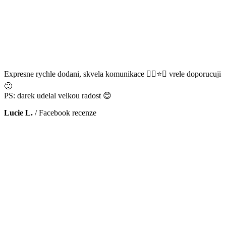
Expresne rychle dodani, skvela komunikace 👌🏻⭐️😊 vrele doporucuji
🙂
PS: darek udelal velkou radost 😊
Lucie L.
/
Facebook recenze