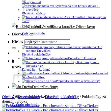
Obrazy na zeď
Dřevěné mandaly
Jmenovky na
dveře
Žádné produkty v košíku.
Zpět do obchodu
Kreativní dárky
Hledat:
Dřevěné pokladničky
Fotoalba
0
Košík
Kalendáře – Rodinné
Nástěnné hodiny
Přepravky na pivo a pivní sbírky
Pro firmy
Žádné produkty v košíku.
Obchod
/
Kreativní dárky
/
Dřevěné pokladničky
/
Pokladničky za
domácí výrobky
Zpět do obchodu