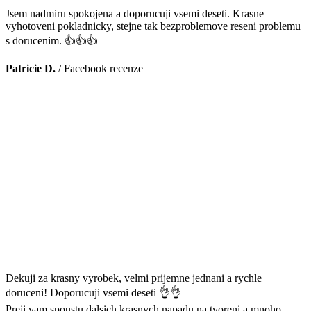
Jsem nadmiru spokojena a doporucuji vsemi deseti. Krasne
vyhotoveni pokladnicky, stejne tak bezproblemove reseni problemu
s dorucenim. 👍👍👍
Patricie D.
/
Facebook recenze
Dekuji za krasny vyrobek, velmi prijemne jednani a rychle
doruceni! Doporucuji vsemi deseti 👌👌
Preji vam spoustu dalsich krasnych napadu na tvoreni a mnoho