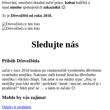
frézování, množství detailní ruční práce,
balení
balíčků a
snad
mnoho
spokojených
zákazníků
😉
To je
DřevoDěd od roku 2018.
Sledujte nás
Příběh DřevoDěda
začal v roce 2018 touhou po vlastnoručně vyrobeném dřevěném
svatebním motýlku. Nakonec měli kromě ženicha dřevěného
motýlka i všichni chlapi. Tak jsme si na otázky typu: „Hej, ty
motýlky jsou fakt skvělé / perfektní / husté / mocné, nechceš je i
prodávat?“ řekli proč ne … a takto to začalo 🙂
Mohlo by vás zajímat
Otázky k produktu