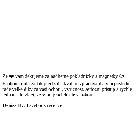
Ze ❤️ vam dekujeme za nadherne pokladnicky a magnetky 😉
Klobouk dolu za tak precizni a kvalitni zpracovani a v neposledni
rade velke diky za vasi ochotu, vstricnost, seriozni pristup a rychle
jednani. Je videt, ze svou praci delate s laskou.
Denisa H.
/
Facebook recenze