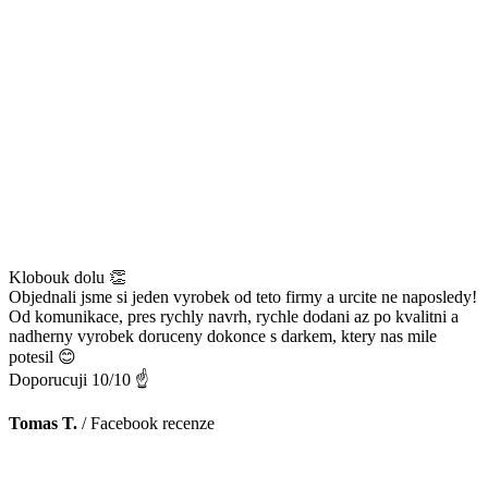
Klobouk dolu 👏
Objednali jsme si jeden vyrobek od teto firmy a urcite ne naposledy!
Od komunikace, pres rychly navrh, rychle dodani az po kvalitni a
nadherny vyrobek doruceny dokonce s darkem, ktery nas mile
potesil 😊
Doporucuji 10/10 ☝️
Tomas T.
/
Facebook recenze