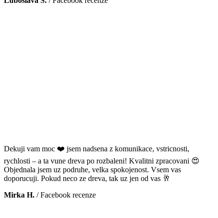
Luboslava Š.
/
Facebook recenze
Dekuji vam moc ❤️ jsem nadsena z komunikace, vstricnosti,
rychlosti – a ta vune dreva po rozbaleni! Kvalitni zpracovani 😍
Objednala jsem uz podruhe, velka spokojenost. Vsem vas
doporucuji. Pokud neco ze dreva, tak uz jen od vas 🥂
Mirka H.
/
Facebook recenze