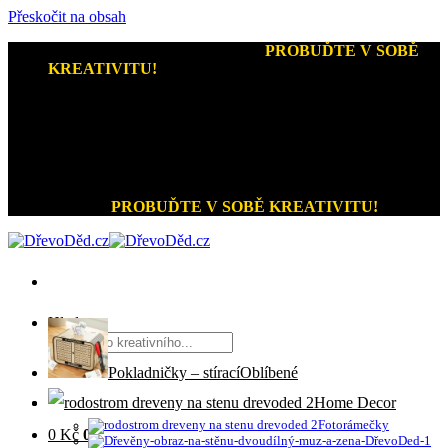
Přeskočit na obsah
Kreativní dárky a home decor
-
PROBUĎTE V SOBĚ
KREATIVITU!
+420 721 026 979 (Pon - Pát 9:00 - 15:00)
Kreativní dárky a home decor
PROBUĎTE V SOBĚ KREATIVITU!
Hledat:
Pokladničky – stírací
Home Decor
Fotorámečky
0
Kč
0