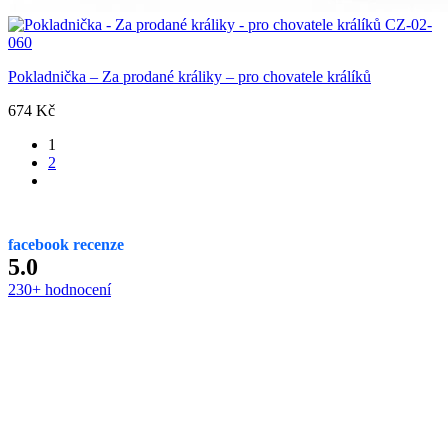
Pokladnička – Za prodané králiky – pro chovatele králíků
674
Kč
1
2
facebook recenze
5.0
230+ hodnocení