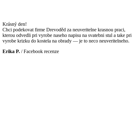
Krásný den!
Chci podekovat firme Drevoděd za neuveritelne krasnou praci,
kterou odvedli pri vyrobe naseho napisu na svatebni stul a take pri
vyrobe krizku do kostela na obrady — je to neco neuveritelneho.
Erika P.
/
Facebook recenze