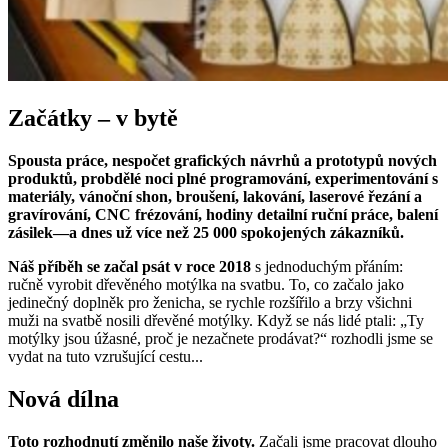
Začátky – v bytě
Spousta práce, nespočet grafických návrhů a prototypů nových
produktů, probdělé noci plné programování, experimentování s
materiály, vánoční shon, broušení, lakování, laserové řezání a
gravírování, CNC frézování, hodiny detailní ruční práce, balení
zásilek—a dnes už více než 25 000 spokojených zákazníků.
Náš příběh se začal psát v roce 2018
s jednoduchým přáním:
ručně vyrobit dřevěného motýlka na svatbu. To, co začalo jako
jedinečný doplněk pro ženicha, se rychle rozšířilo a brzy všichni
muži na svatbě nosili dřevěné motýlky. Když se nás lidé ptali: „Ty
motýlky jsou úžasné, proč je nezačnete prodávat?“ rozhodli jsme se
vydat na tuto vzrušující cestu...
Nová dílna
Toto rozhodnutí změnilo naše životy.
Začali jsme pracovat dlouho