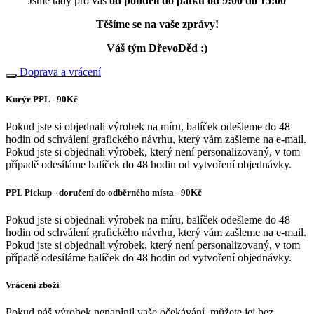
Jsme tady pro vás
od pondělí do pátku od 9:00 do 15:00
Těšíme se na vaše zprávy!
Váš tým DřevoDěd :)
Doprava a vrácení
Kurýr PPL - 90Kč
Pokud jste si objednali výrobek na míru, balíček odešleme do 48
hodin od schválení grafického návrhu, který vám zašleme na e-mail.
Pokud jste si objednali výrobek, který není personalizovaný, v tom
případě odesíláme balíček do 48 hodin od vytvoření objednávky.
PPL Pickup - doručení do odběrného místa - 90Kč
Pokud jste si objednali výrobek na míru, balíček odešleme do 48
hodin od schválení grafického návrhu, který vám zašleme na e-mail.
Pokud jste si objednali výrobek, který není personalizovaný, v tom
případě odesíláme balíček do 48 hodin od vytvoření objednávky.
Vrácení zboží
Pokud náš výrobek nenaplnil vaše očekávání, můžete jej bez