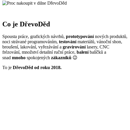
Co je DřevoDěd
Spousta práce, grafických návrhů,
prototypování
nových produktů,
noci strávané programováním,
testování
materiálů, vánoční shon,
broušení, lakování, vyřezávání a
gravírování
lasery, CNC
frézování, množství detailní ruční práce,
balení
balíčků a
snad
mnoho
spokojených
zákazníků
😉
To je
DřevoDěd od roku 2018.