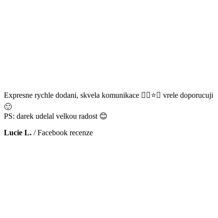
Expresne rychle dodani, skvela komunikace 👌🏻⭐️😊 vrele doporucuji
🙂
PS: darek udelal velkou radost 😊
Lucie L.
/
Facebook recenze