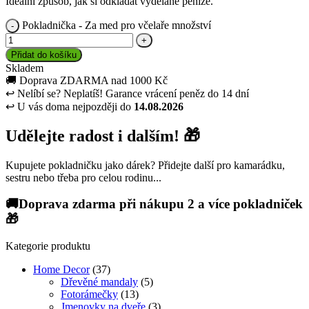
Ideální způsob, jak si odkládat vydělané peníze.
Pokladnička - Za med pro včelaře množství
Přidat do košíku
Skladem
🚚
Doprava ZDARMA nad 1000 Kč
↩
Nelíbí se? Neplatíš! Garance vrácení peněz do 14 dní
↩
U vás doma nejpozději do
14.08.2026
Udělejte radost i dalším! 🎁
Kupujete pokladničku jako dárek? Přidejte další pro kamarádku,
sestru nebo třeba pro celou rodinu...
🚚Doprava zdarma při nákupu 2 a více pokladniček
🎁
Kategorie produktu
Home Decor
(37)
Dřevěné mandaly
(5)
Fotorámečky
(13)
Jmenovky na dveře
(3)