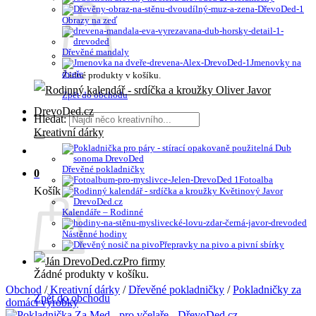
Obrazy na zeď
Dřevěné mandaly
Jmenovky na
dveře
Žádné produkty v košíku.
Zpět do obchodu
Hledat:
Kreativní dárky
Dřevěné pokladničky
0
Fotoalba
Košík
Kalendáře – Rodinné
Nástěnné hodiny
Přepravky na pivo a pivní sbírky
Pro firmy
Žádné produkty v košíku.
Obchod
/
Kreativní dárky
/
Dřevěné pokladničky
/
Pokladničky za
Zpět do obchodu
domácí výrobky