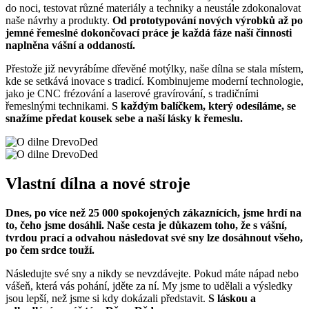
do noci, testovat různé materiály a techniky a neustále zdokonalovat
naše návrhy a produkty.
Od prototypování nových výrobků až po
jemné řemeslné dokončovací práce je každá fáze naší činnosti
naplněna vášní a oddaností.
Přestože již nevyrábíme dřevěné motýlky, naše dílna se stala místem,
kde se setkává inovace s tradicí. Kombinujeme moderní technologie,
jako je CNC frézování a laserové gravírování, s tradičními
řemeslnými technikami.
S každým balíčkem, který odesíláme, se
snažíme předat kousek sebe a naší lásky k řemeslu.
Vlastní dílna a nové stroje
Dnes, po více než 25 000 spokojených zákaznících, jsme hrdí na
to, čeho jsme dosáhli. Naše cesta je důkazem toho, že s vášní,
tvrdou prací a odvahou následovat své sny lze dosáhnout všeho,
po čem srdce touží.
Následujte své sny a nikdy se nevzdávejte. Pokud máte nápad nebo
vášeň, která vás pohání, jděte za ní. My jsme to udělali a výsledky
jsou lepší, než jsme si kdy dokázali představit.
S láskou a