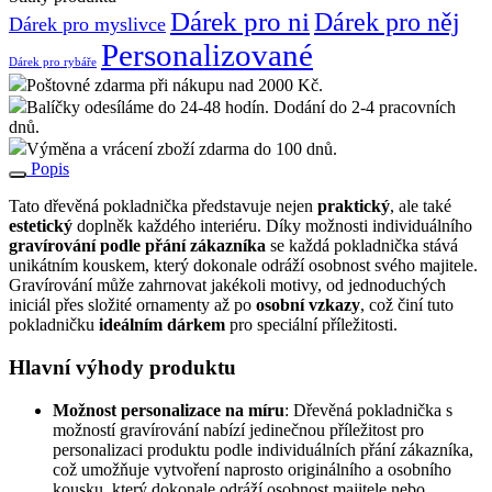
Dárek pro ni
Dárek pro něj
Dárek pro myslivce
Personalizované
Dárek pro rybáře
Poštovné zdarma při nákupu nad 2000 Kč.
Balíčky odesíláme do 24-48 hodín. Dodání do 2-4 pracovních
dnů.
Výměna a vrácení zboží zdarma do 100 dnů.
Popis
Tato dřevěná pokladnička představuje nejen
praktický
, ale také
estetický
doplněk každého interiéru. Díky možnosti individuálního
gravírování podle přání zákazníka
se každá pokladnička stává
unikátním kouskem, který dokonale odráží osobnost svého majitele.
Gravírování může zahrnovat jakékoli motivy, od jednoduchých
iniciál přes složité ornamenty až po
osobní vzkazy
, což činí tuto
pokladničku
ideálním dárkem
pro speciální příležitosti.
Hlavní výhody produktu
Možnost personalizace na míru
: Dřevěná pokladnička s
možností gravírování nabízí jedinečnou příležitost pro
personalizaci produktu podle individuálních přání zákazníka,
což umožňuje vytvoření naprosto originálního a osobního
kousku, který dokonale odráží osobnost majitele nebo