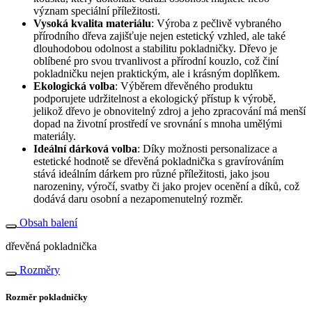
význam speciální příležitosti.
Vysoká kvalita materiálu
: Výroba z pečlivě vybraného
přírodního dřeva zajišťuje nejen estetický vzhled, ale také
dlouhodobou odolnost a stabilitu pokladničky. Dřevo je
oblíbené pro svou trvanlivost a přírodní kouzlo, což činí
pokladničku nejen praktickým, ale i krásným doplňkem.
Ekologická volba
: Výběrem dřevěného produktu
podporujete udržitelnost a ekologický přístup k výrobě,
jelikož dřevo je obnovitelný zdroj a jeho zpracování má menší
dopad na životní prostředí ve srovnání s mnoha umělými
materiály.
Ideální dárková volba
: Díky možnosti personalizace a
estetické hodnotě se dřevěná pokladnička s gravírováním
stává ideálním dárkem pro různé příležitosti, jako jsou
narozeniny, výročí, svatby či jako projev ocenění a díků, což
dodává daru osobní a nezapomenutelný rozměr.
Obsah balení
dřevěná pokladnička
Rozměry
Rozměr pokladničky