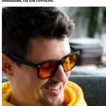
odhodláním, váš tým DřevoDěd.