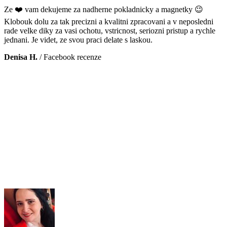
Ze ❤️ vam dekujeme za nadherne pokladnicky a magnetky 😉
Klobouk dolu za tak precizni a kvalitni zpracovani a v neposledni
rade velke diky za vasi ochotu, vstricnost, seriozni pristup a rychle
jednani. Je videt, ze svou praci delate s laskou.
Denisa H.
/
Facebook recenze