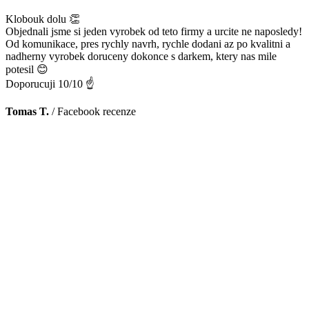
Klobouk dolu 👏
Objednali jsme si jeden vyrobek od teto firmy a urcite ne naposledy!
Od komunikace, pres rychly navrh, rychle dodani az po kvalitni a
nadherny vyrobek doruceny dokonce s darkem, ktery nas mile
potesil 😊
Doporucuji 10/10 ☝️
Tomas T.
/
Facebook recenze