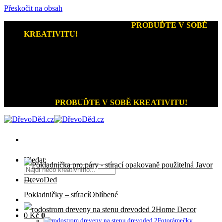
Přeskočit na obsah
Kreativní dárky a home decor
-
PROBUĎTE V SOBĚ
KREATIVITU!
+420 721 026 979 (Pon - Pát 9:00 - 15:00)
Kreativní dárky a home decor
PROBUĎTE V SOBĚ KREATIVITU!
Hledat:
Pokladničky – stírací
Home Decor
0
Kč
0
Fotorámečky