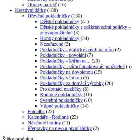
Obrazy na zeď
(16)
Kreativní dárky
(188)
Dřevěné pokladničky
(130)
Dětské pokladničky
(41)
Dětské pokladničky s odškrtávacími políčky –
znovupoužitelné
(3)
Hobby pokladničky
(34)
Nezařazené
(3)
Pokladničky - grafický návrh na míru
(2)
Pokladničky - povolání
(7)
Pokladničky - šetřím na...
(29)
Pokladničky - stírací opakovaně použitelné
(5)
Pokladničky na dovolenou
(15)
Pokladničky s fotkou
(5)
Pokladničky za domácí výrobky
(20)
Pro domácí mazlíčky
(5)
Rodinné pokladničky
(16)
Svatební pokladničky
(10)
Vtipné pokladničky
(14)
Fotoalba
(22)
Kalendáře - Rodinné
(23)
Nástěnné hodiny
(11)
Přepravky na pivo a pivní sbírky
(2)
Štítky produktu