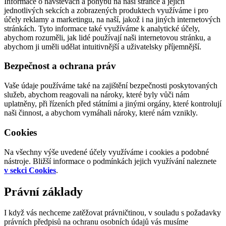
Informace o návštěvách a pohybu na naší stránce a jejích
jednotlivých sekcích a zobrazených produktech využíváme i pro
účely reklamy a marketingu, na naší, jakož i na jiných internetových
stránkách. Tyto informace také využíváme k analytické účely,
abychom rozuměli, jak lidé používají naši internetovou stránku, a
abychom ji uměli udělat intuitivnější a uživatelsky příjemnější.
Bezpečnost a ochrana práv
Vaše údaje používáme také na zajištění bezpečnosti poskytovaných
služeb, abychom reagovali na nároky, které byly vůči nám
uplatněny, při řízeních před státními a jinými orgány, které kontrolují
naši činnost, a abychom vymáhali nároky, které nám vznikly.
Cookies
Na všechny výše uvedené účely využíváme i cookies a podobné
nástroje. Bližší informace o podmínkách jejich využívání naleznete
v sekci Cookies
.
Právní základy
I když vás nechceme zatěžovat právničtinou, v souladu s požadavky
právních předpisů na ochranu osobních údajů vás musíme