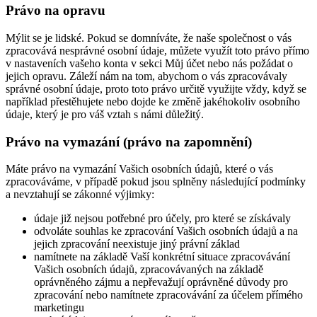
Právo na opravu
Mýlit se je lidské. Pokud se domníváte, že naše společnost o vás
zpracovává nesprávné osobní údaje, můžete využít toto právo přímo
v nastaveních vašeho konta v sekci Můj účet nebo nás požádat o
jejich opravu. Záleží nám na tom, abychom o vás zpracovávaly
správné osobní údaje, proto toto právo určitě využijte vždy, když se
například přestěhujete nebo dojde ke změně jakéhokoliv osobního
údaje, který je pro váš vztah s námi důležitý.
Právo na vymazání (právo na zapomnění)
Máte právo na vymazání Vašich osobních údajů, které o vás
zpracováváme, v případě pokud jsou splněny následující podmínky
a nevztahují se zákonné výjimky:
údaje již nejsou potřebné pro účely, pro které se získávaly
odvoláte souhlas ke zpracování Vašich osobních údajů a na
jejich zpracování neexistuje jiný právní základ
namítnete na základě Vaší konkrétní situace zpracovávání
Vašich osobních údajů, zpracovávaných na základě
oprávněného zájmu a nepřevažují oprávněné důvody pro
zpracování nebo namítnete zpracovávání za účelem přímého
marketingu