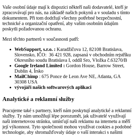
Vaše osobní údaje mají k dispozici někteří naši dodavatelé, kteří je
zpracovávají pro nás, na základě našich pokynů a v souladu s tímto
dokumentem. Při tom dodržují všechny potřebné bezpečnostní,
technické a organizační opatření, aby vašim osobním údajům
poskytli požadovanou ochranu.
Mezi těchto partnerů v současnosti patří:
WebSupport, s.r.o. :
Karadžičova 12, 82108 Bratislava,
Slovensko, IČO: 36 421 928, zapsaná v obchodním rejstříku
Okresního soudu Bratislava I, oddíl Sro, Vložka č.63270/B
Google Ireland Limited :
Gordon House, Barrow Street,
Dublin 4, Írsko
MailChimp
: 675 Ponce de Leon Ave NE, Atlanta, GA
30308 USA
vývojáři našich softwarových aplikaci
Analytické a reklamní služby
Pracujeme také s partnery, kteří nám poskytují analytické a reklamní
služby. Ty nám umožňují lépe porozumět, jak uživatelé využívají
naši internetovou stránku, umísťují naši reklamu na internetu a měří
její výkonnost. Tyto společnosti mohou využívat cookies a podobné
technologie, aby shromažďovaly údaje o vaší interakci s našimi