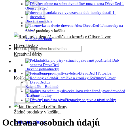
Obrazy na zeď
Dřevěné mandaly
Jmenovky na
dveře
Žádné produkty v košíku.
Zpět do obchodu
Hledat:
Kreativní dárky
Dřevěné pokladničky
0
Fotoalba
Košík
Kalendáře – Rodinné
Nástěnné hodiny
Přepravky na pivo a pivní sbírky
Pro firmy
Žádné produkty v košíku.
Ochrana osobních údajů
Zpět do obchodu