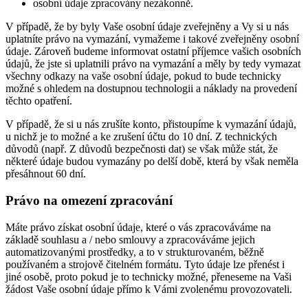
osobní údaje zpracovány nezákonně.
V případě, že by byly Vaše osobní údaje zveřejněny a Vy si u nás
uplatníte právo na vymazání, vymažeme i takové zveřejněny osobní
údaje. Zároveň budeme informovat ostatní příjemce vašich osobních
údajů, že jste si uplatnili právo na vymazání a měly by tedy vymazat
všechny odkazy na vaše osobní údaje, pokud to bude technicky
možné s ohledem na dostupnou technologii a náklady na provedení
těchto opatření.
V případě, že si u nás zrušíte konto, přistoupíme k vymazání údajů,
u nichž je to možné a ke zrušení účtu do 10 dní. Z technických
důvodů (např. Z důvodů bezpečnosti dat) se však může stát, že
některé údaje budou vymazány po delší době, která by však neměla
přesáhnout 60 dní.
Právo na omezení zpracování
Máte právo získat osobní údaje, které o vás zpracováváme na
základě souhlasu a / nebo smlouvy a zpracováváme jejich
automatizovanými prostředky, a to v strukturovaném, běžně
používaném a strojově čitelném formátu. Tyto údaje lze přenést i
jiné osobě, proto pokud je to technicky možné, přeneseme na Vaši
žádost Vaše osobní údaje přímo k Vámi zvolenému provozovateli.