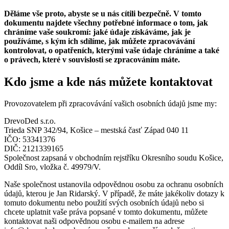
Děláme vše proto, abyste se u nás cítili bezpečně. V tomto
dokumentu najdete všechny potřebné informace o tom, jak
chráníme vaše soukromí: jaké údaje získáváme, jak je
používáme, s kým ich sdílíme, jak můžete zpracovávání
kontrolovat, o opatřeních, kterými vaše údaje chráníme a také
o právech, které v souvislosti se zpracováním máte.
Kdo jsme a kde nás můžete kontaktovat
Provozovatelem při zpracovávání vašich osobních údajů jsme my:
DrevoDed s.r.o.
Trieda SNP
342/94,
Košice – mestská časť Západ
040 11
IČO: 53341376
DIČ: 2121339165
Společnost zapsaná v obchodním rejstříku Okresního soudu Košice,
Oddíl Sro, vložka č. 49979/V.
Naše společnost ustanovila odpovědnou osobu za ochranu osobních
údajů, kterou je Jan Ridarský. V případě, že máte jakékoliv dotazy k
tomuto dokumentu nebo použití svých osobních údajů nebo si
chcete uplatnit vaše práva popsané v tomto dokumentu, můžete
kontaktovat naši odpovědnou osobu e-mailem na adrese