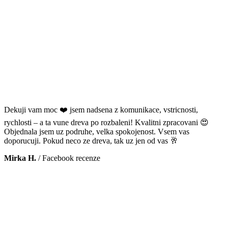
Dekuji vam moc ❤️ jsem nadsena z komunikace, vstricnosti,
rychlosti – a ta vune dreva po rozbaleni! Kvalitni zpracovani 😍
Objednala jsem uz podruhe, velka spokojenost. Vsem vas
doporucuji. Pokud neco ze dreva, tak uz jen od vas 🥂
Mirka H.
/
Facebook recenze