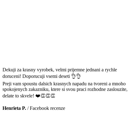
Dekuji za krasny vyrobek, velmi prijemne jednani a rychle
doruceni! Doporucuji vsemi deseti 👌👌
Preji vam spoustu dalsich krasnych napadu na tvoreni a mnoho
spokojenych zakazniku, ktere si svou praci rozhodne zaslouzite,
delate to skvele! ❤️👏👏👏
Henrieta P.
/
Facebook recenze