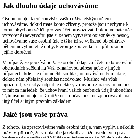
Jak dlouho údaje uchováváme
Osobní údaje, které souvisí s vaším uživatelským účtem
uchováváme, dokud máte konto zřízeny, protože jsou nezbytné k
tomu, abychom věděli pro vás účet provozovat. Pokud nemáte účet
vytvořené (nevytvořili jste si během vytváření objednávky heslo),
uchováváme vaše osobní údaje týkající se vyřízené objednávky
během nevyhnutelné doby, kterou je zpravidla tři a půl roku od
jejího doručení.
V případě, že používáme Vaše osobní údaje za účelem doručování
obchodních sdělení na Vaši e-mailovou adresu nebo v jiných
případech, kde jste nám udělili souhlas, uchováváme tyto údaje,
dokud nám příslušný souhlas neodvoláte. Musíme vás však
upozornit, že i když odpadne některý z důvodů zpracování nemusí
to mít za následek, že uchovávání vašich osobních údajů ukončíme.
Tyto osobní údaje totiž můžeme a občas musíme zpracovávat i na
jiný účel s jiným právním základem.
Jaké jsou vaše práva
Z tohoto, že zpracováváme vaše osobní údaje, vám vyplýva několik
práv. V případě, že si uplatníte jakékoliv z níže uvedených práv,