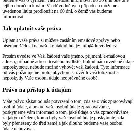
budeme vás o vyřízení Vaší žádosti informovat do 30 dnů ode dne
jejího doručení k nám. V odůvodněných případech můžeme
uvedenou lhůtu prodloužit na 60 dní, o čemž vás budeme
informovat.
Jak uplatnit vaše práva
Uplatnit vaše práva si můžete zasláním emailové zprávy nebo
písemné žádosti na naše kontaktní údaje: info@drevoded.cz
Prosím uveďte ve Vaší žádosti vaše jméno, příjmení, e-mailovou
adresu, případně adresu trvalého bydliště. Pokud nám uvedené údaje
neposkytnete, nebude možné vyhovět vaší žádosti. Tyto informace
od vás požadujeme proto, abychom si ověřili vaši totožnost a
neposkytly Vaše osobní údaje neoprávněné osobě.
Právo na přístup k údajům
Máte právo získat od nás potvrzení o tom, zda se o vás zpracovávají
osobní údaje, a pokud vaše osobní údaje zpracováváme,
poskytneme vám informaci o tom, jaké údaje o vás zpracováváme,
za jakým účelem, komu byly vaše osobní údaje poskytnuté, zda
byly přeneseny do třetí země a jak dlouho budeme vaše osobní
údaje uchovávat.