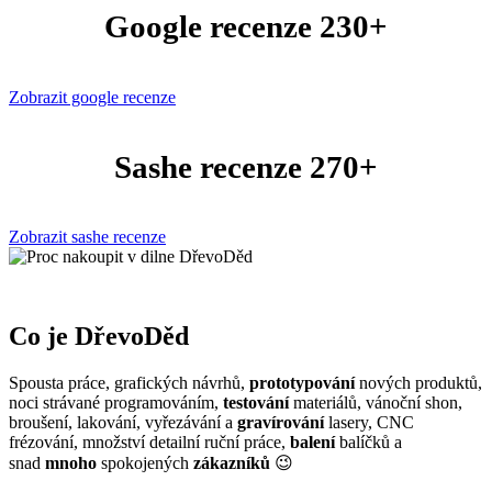
Google recenze 230+
Zobrazit google recenze
Sashe recenze 270+
Zobrazit sashe recenze
Co je DřevoDěd
Spousta práce, grafických návrhů,
prototypování
nových produktů,
noci strávané programováním,
testování
materiálů, vánoční shon,
broušení, lakování, vyřezávání a
gravírování
lasery, CNC
frézování, množství detailní ruční práce,
balení
balíčků a
snad
mnoho
spokojených
zákazníků
😉