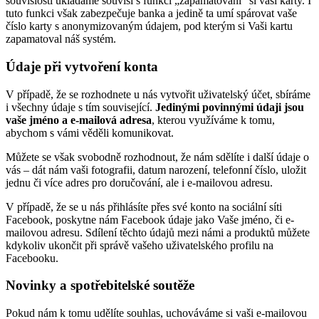
souvislosti ukládáme souvisí s funkcí „zapamatování“ si vaší karty. I
tuto funkci však zabezpečuje banka a jedině ta umí spárovat vaše
číslo karty s anonymizovaným údajem, pod kterým si Vaši kartu
zapamatoval náš systém.
Údaje při vytvoření konta
V případě, že se rozhodnete u nás vytvořit uživatelský účet, sbíráme
i všechny údaje s tím související.
Jedinými povinnými údaji jsou
vaše jméno a e-mailová adresa
, kterou využíváme k tomu,
abychom s vámi věděli komunikovat.
Můžete se však svobodně rozhodnout, že nám sdělíte i další údaje o
vás – dát nám vaši fotografii, datum narození, telefonní číslo, uložit
jednu či více adres pro doručování, ale i e-mailovou adresu.
V případě, že se u nás přihlásíte přes své konto na sociální síti
Facebook, poskytne nám Facebook údaje jako Vaše jméno, či e-
mailovou adresu. Sdílení těchto údajů mezi námi a produktů můžete
kdykoliv ukončit při správě vašeho uživatelského profilu na
Facebooku.
Novinky a spotřebitelské soutěže
Pokud nám k tomu udělíte souhlas, uchováváme si vaši e-mailovou