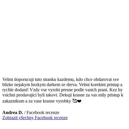
Velmi doporucuji tuto stranku kazdemu, kdo chce obdarovat sve
blizke nejakym hezkym darkem ze dreva. Velmi korektni pristup a
rychle dodani! Vzdy vse vyrobi presne podle vasich prani. Kez by
vsichni prodavajici byli takovi. Dekuji krasne za vas mily pristup k
zakaznikum a za vase krasne vyrobky 🥰❤️
Andrea D.
/
Facebook recenze
Zobrazit všechny Facebook recenze