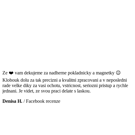
Ze ❤️ vam dekujeme za nadherne pokladnicky a magnetky 😉
Klobouk dolu za tak precizni a kvalitni zpracovani a v neposledni
rade velke diky za vasi ochotu, vstricnost, seriozni pristup a rychle
jednani. Je videt, ze svou praci delate s laskou.
Denisa H.
/
Facebook recenze