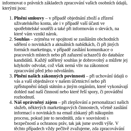
informovat o právních základech zpracování vašich osobních údajů,
kterými jsou:
Plnění smlouvy
– v případě objednání zboží a zřízení
uživatelského konta, ale i v případě vaší účasti ve
spotřebitelské soutěži a také při informován o slevách, na
které vám vznikl nárok.
Souhlas
– zejména ve spojitosti se zasíláním obchodních
sdělení o novinkách a aktuálních nabídkách, či při jiných
formách marketingu, v případě zasílání komunikace o
pracovních místech nebo při zařazení uchazečů do databáze
kandidátů. Každý udělený souhlas je dobrovolný a můžete jej
kdykoliv odvolat, což však nemá vliv na zákonnost
zpracování před jeho odvoláním.
Plnění našich zákonných povinností
– při uchování údajů o
vás a vaší objednávce v našem účetnictví nebo při
zpřístupnění údajů státním a jiným orgánům, které vykonávají
dohled nad naší činností nebo které řeší spory, či provádění
rozhodnutí.
Náš oprávněný zájem
– při zlepšování a personalizaci našich
služeb, některých marketingových činnostech, včetně zasílání
informací o novinkách na email získaný při nákupním
procesu, pokud jste to neodmítli, zda v souvislosti s
bezpečností a ochranou práv, tak jak jsme uvedli výše. V
těchto případech vždy pečlivě zvažujeme, zda zpracovávání