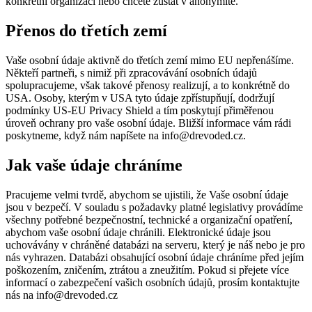
konkrétní organizaci nebo chcete zůstat v anonymitě.
Přenos do třetích zemí
Vaše osobní údaje aktivně do třetích zemí mimo EU nepřenášíme.
Někteří partneři, s nimiž při zpracovávání osobních údajů
spolupracujeme, však takové přenosy realizují, a to konkrétně do
USA. Osoby, kterým v USA tyto údaje zpřístupňují, dodržují
podmínky US-EU Privacy Shield a tím poskytují přiměřenou
úroveň ochrany pro vaše osobní údaje. Bližší informace vám rádi
poskytneme, když nám napíšete na info@drevoded.cz.
Jak vaše údaje chráníme
Pracujeme velmi tvrdě, abychom se ujistili, že Vaše osobní údaje
jsou v bezpečí. V souladu s požadavky platné legislativy provádíme
všechny potřebné bezpečnostní, technické a organizační opatření,
abychom vaše osobní údaje chránili. Elektronické údaje jsou
uchovávány v chráněné databázi na serveru, který je náš nebo je pro
nás vyhrazen. Databázi obsahující osobní údaje chráníme před jejím
poškozením, zničením, ztrátou a zneužitím. Pokud si přejete více
informací o zabezpečení vašich osobních údajů, prosím kontaktujte
nás na info@drevoded.cz