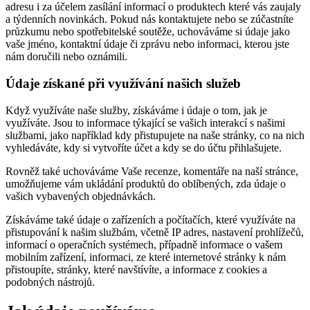
adresu i za účelem zasílání informací o produktech které vás zaujaly
a týdenních novinkách. Pokud nás kontaktujete nebo se zúčastníte
průzkumu nebo spotřebitelské soutěže, uchováváme si údaje jako
vaše jméno, kontaktní údaje či zprávu nebo informaci, kterou jste
nám doručili nebo oznámili.
Údaje získané při využívání našich služeb
Když využíváte naše služby, získáváme i údaje o tom, jak je
využíváte. Jsou to informace týkající se vašich interakcí s našimi
službami, jako například kdy přistupujete na naše stránky, co na nich
vyhledáváte, kdy si vytvoříte účet a kdy se do účtu přihlašujete.
Rovněž také uchováváme Vaše recenze, komentáře na naší stránce,
umožňujeme vám ukládání produktů do oblíbených, zda údaje o
vašich vybavených objednávkách.
Získáváme také údaje o zařízeních a počítačích, které využíváte na
přistupování k našim službám, včetně IP adres, nastavení prohlížečů,
informací o operačních systémech, případně informace o vašem
mobilním zařízení, informaci, ze které internetové stránky k nám
přistoupíte, stránky, které navštívíte, a informace z cookies a
podobných nástrojů.