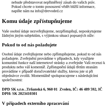
nebude představovat nepřiměřený zásah do vašich práv.
Pokud chcete o tomto posouzení vědět bližší informace,
napište nám na info@drevoded.cz
Komu údaje zpřístupňujeme
Vaše osobní údaje nezveřejňujeme, nezpřístupňují, neposkytujeme
žádným jiným subjektům, s výjimkou situaci popsaných níže:
Pokud to od nás požadujete
Osobní údaje zveřejňujeme nebo zpřístupňujeme, pokud to od nás
požadujete. Zveřejnění provádíme v případech, kdy využijete
komunitní funkce naší internetové stránky a zveřejníte Vaši recenzi k
produktu nebo váš komentář. Zpřístupnění údajů třetím stranám
provádíme v případě doručovatelské služby, kterou jste si při
objednávce zvolili. Momentálně spolupracujeme s následujícími
společnostmi:
DPD SK s.r.o. ,Trňanská 6, 960 01 Zvolen, IČ: 46 489 592, IČ
DPH: SK 2023410301
V případech externího zpracování