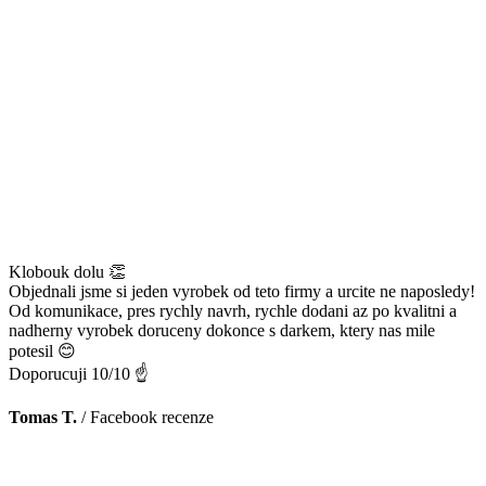
Klobouk dolu 👏
Objednali jsme si jeden vyrobek od teto firmy a urcite ne naposledy!
Od komunikace, pres rychly navrh, rychle dodani az po kvalitni a
nadherny vyrobek doruceny dokonce s darkem, ktery nas mile
potesil 😊
Doporucuji 10/10 ☝️
Tomas T.
/
Facebook recenze