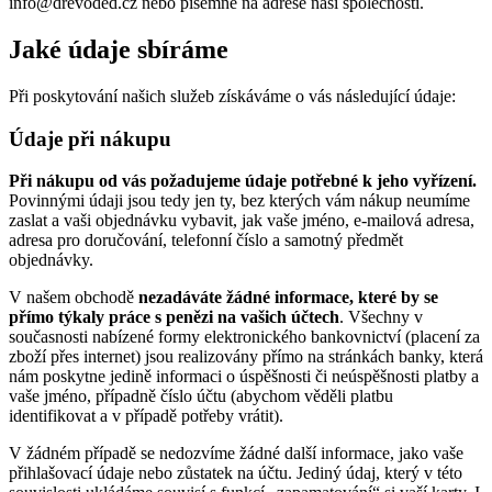
info@drevoded.cz nebo písemně na adrese naší společnosti.
Jaké údaje sbíráme
Při poskytování našich služeb získáváme o vás následující údaje:
Údaje při nákupu
Při nákupu od vás požadujeme údaje potřebné k jeho vyřízení.
Povinnými údaji jsou tedy jen ty, bez kterých vám nákup neumíme
zaslat a vaši objednávku vybavit, jak vaše jméno, e-mailová adresa,
adresa pro doručování, telefonní číslo a samotný předmět
objednávky.
V našem obchodě
nezadáváte žádné informace, které by se
přímo týkaly práce s penězi na vašich účtech
. Všechny v
současnosti nabízené formy elektronického bankovnictví (placení za
zboží přes internet) jsou realizovány přímo na stránkách banky, která
nám poskytne jedině informaci o úspěšnosti či neúspěšnosti platby a
vaše jméno, případně číslo účtu (abychom věděli platbu
identifikovat a v případě potřeby vrátit).
V žádném případě se nedozvíme žádné další informace, jako vaše
přihlašovací údaje nebo zůstatek na účtu. Jediný údaj, který v této