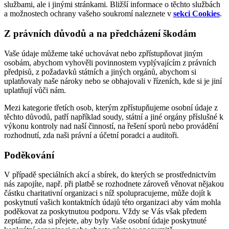
službami, ale i jinými stránkami. Bližší informace o těchto službách
a možnostech ochrany vašeho soukromí naleznete v
sekci Cookies
.
Z právních důvodů a na předcházení škodám
Vaše údaje můžeme také uchovávat nebo zpřístupňovat jiným
osobám, abychom vyhověli povinnostem vyplývajícím z právních
předpisů, z požadavků státních a jiných orgánů, abychom si
uplatňovaly naše nároky nebo se obhajovali v řízeních, kde si je jiní
uplatňují vůči nám.
Mezi kategorie třetích osob, kterým zpřístupňujeme osobní údaje z
těchto důvodů, patří například soudy, státní a jiné orgány příslušné k
výkonu kontroly nad naší činností, na řešení sporů nebo provádění
rozhodnutí, zda naši právní a účetní poradci a auditoři.
Poděkování
V případě speciálních akcí a sbírek, do kterých se prostřednictvím
nás zapojíte, např. při platbě se rozhodnete zároveň věnovat nějakou
částku charitativní organizaci s níž spolupracujeme, může dojít k
poskytnutí vašich kontaktních údajů této organizaci aby vám mohla
poděkovat za poskytnutou podporu. Vždy se Vás však předem
zeptáme, zda si přejete, aby byly Vaše osobní údaje poskytnuté