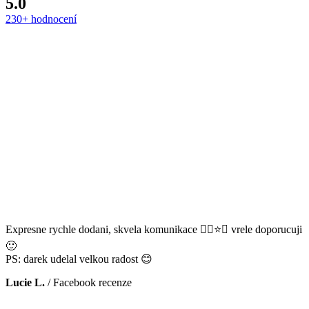
5.0
230+ hodnocení
Expresne rychle dodani, skvela komunikace 👌🏻⭐️😊 vrele doporucuji
🙂
PS: darek udelal velkou radost 😊
Lucie L.
/
Facebook recenze