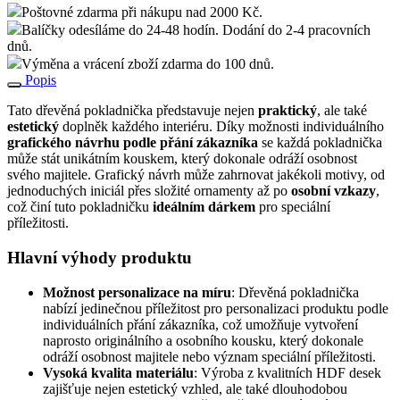
Poštovné zdarma při nákupu nad 2000 Kč.
Balíčky odesíláme do 24-48 hodín. Dodání do 2-4 pracovních
dnů.
Výměna a vrácení zboží zdarma do 100 dnů.
Popis
Tato dřevěná pokladnička představuje nejen
praktický
, ale také
estetický
doplněk každého interiéru. Díky možnosti individuálního
grafického návrhu podle přání zákazníka
se každá pokladnička
může stát unikátním kouskem, který dokonale odráží osobnost
svého majitele. Grafický návrh může zahrnovat jakékoli motivy, od
jednoduchých iniciál přes složité ornamenty až po
osobní vzkazy
,
což činí tuto pokladničku
ideálním dárkem
pro speciální
příležitosti.
Hlavní výhody produktu
Možnost personalizace na míru
: Dřevěná pokladnička
nabízí jedinečnou příležitost pro personalizaci produktu podle
individuálních přání zákazníka, což umožňuje vytvoření
naprosto originálního a osobního kousku, který dokonale
odráží osobnost majitele nebo význam speciální příležitosti.
Vysoká kvalita materiálu
: Výroba z kvalitních HDF desek
zajišťuje nejen estetický vzhled, ale také dlouhodobou