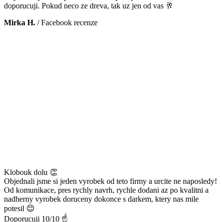
doporucuji. Pokud neco ze dreva, tak uz jen od vas 🥂
Mirka H.
/
Facebook recenze
Klobouk dolu 👏
Objednali jsme si jeden vyrobek od teto firmy a urcite ne naposledy!
Od komunikace, pres rychly navrh, rychle dodani az po kvalitni a
nadherny vyrobek doruceny dokonce s darkem, ktery nas mile
potesil 😊
Doporucuji 10/10 ☝️