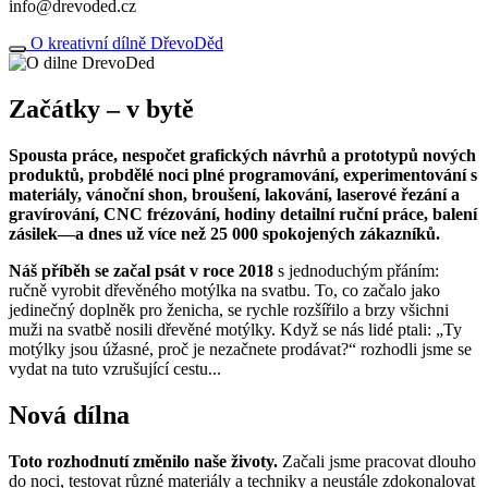
info@drevoded.cz
O kreativní dílně DřevoDěd
Začátky – v bytě
Spousta práce, nespočet grafických návrhů a prototypů nových
produktů, probdělé noci plné programování, experimentování s
materiály, vánoční shon, broušení, lakování, laserové řezání a
gravírování, CNC frézování, hodiny detailní ruční práce, balení
zásilek—a dnes už více než 25 000 spokojených zákazníků.
Náš příběh se začal psát v roce 2018
s jednoduchým přáním:
ručně vyrobit dřevěného motýlka na svatbu. To, co začalo jako
jedinečný doplněk pro ženicha, se rychle rozšířilo a brzy všichni
muži na svatbě nosili dřevěné motýlky. Když se nás lidé ptali: „Ty
motýlky jsou úžasné, proč je nezačnete prodávat?“ rozhodli jsme se
vydat na tuto vzrušující cestu...
Nová dílna
Toto rozhodnutí změnilo naše životy.
Začali jsme pracovat dlouho
do noci, testovat různé materiály a techniky a neustále zdokonalovat