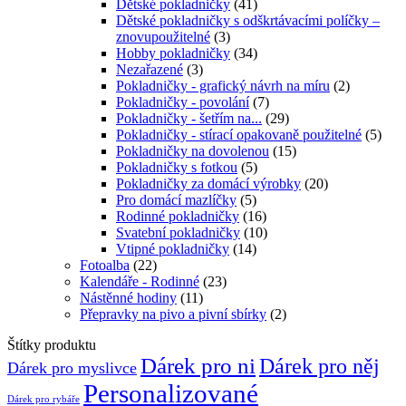
Dětské pokladničky
(41)
Dětské pokladničky s odškrtávacími políčky –
znovupoužitelné
(3)
Hobby pokladničky
(34)
Nezařazené
(3)
Pokladničky - grafický návrh na míru
(2)
Pokladničky - povolání
(7)
Pokladničky - šetřím na...
(29)
Pokladničky - stírací opakovaně použitelné
(5)
Pokladničky na dovolenou
(15)
Pokladničky s fotkou
(5)
Pokladničky za domácí výrobky
(20)
Pro domácí mazlíčky
(5)
Rodinné pokladničky
(16)
Svatební pokladničky
(10)
Vtipné pokladničky
(14)
Fotoalba
(22)
Kalendáře - Rodinné
(23)
Nástěnné hodiny
(11)
Přepravky na pivo a pivní sbírky
(2)
Štítky produktu
Dárek pro ni
Dárek pro něj
Dárek pro myslivce
Personalizované
Dárek pro rybáře