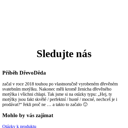
Sledujte nás
Příběh DřevoDěda
začal v roce 2018 touhou po vlastnoručně vyrobeném dřevěném
svatebním motýlku. Nakonec měli kromě ženicha dřevěného
motýlka i všichni chlapi. Tak jsme si na otázky typu: „Hej, ty
motýlky jsou fakt skvělé / perfektní / husté / mocné, nechceš je i
prodávat?“ řekli proč ne … a takto to začalo 🙂
Mohlo by vás zajímat
Otázky k produktu