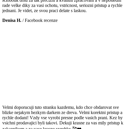
Klobouk dolu za tak precizni a kvalitni zpracovani a v neposledni
rade velke diky za vasi ochotu, vstricnost, seriozni pristup a rychle
jednani. Je videt, ze svou praci delate s laskou.
Denisa H.
/
Facebook recenze
Velmi doporucuji tuto stranku kazdemu, kdo chce obdarovat sve
blizke nejakym hezkym darkem ze dreva. Velmi korektni pristup a
rychle dodani! Vzdy vse vyrobi presne podle vasich prani. Kez by
vsichni prodavajici byli takovi. Dekuji krasne za vas mily pristup k
zakaznikum a za vase krasne vyrobky 🥰❤️