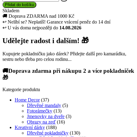
Přidat do košíku
Skladem
🚚
Doprava ZDARMA nad 1000 Kč
↩
Nelíbí se? Neplatíš! Garance vrácení peněz do 14 dní
↩
U vás doma nejpozději do
14.08.2026
Udělejte radost i dalším! 🎁
Kupujete pokladničku jako dárek? Přidejte další pro kamarádku,
sestru nebo třeba pro celou rodinu...
🚚Doprava zdarma při nákupu 2 a více pokladniček
🎁
Kategorie produktu
Home Decor
(37)
Dřevěné mandaly
(5)
Fotorámečky
(13)
Jmenovky na dveře
(3)
Obrazy na zeď
(16)
Kreativní dárky
(188)
Dřevěné pokladničky
(130)