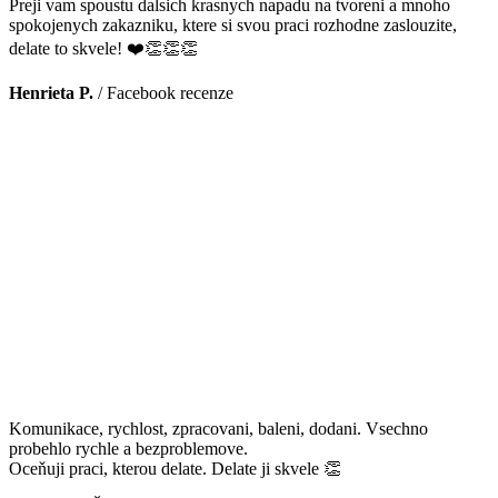
Preji vam spoustu dalsich krasnych napadu na tvoreni a mnoho
spokojenych zakazniku, ktere si svou praci rozhodne zaslouzite,
delate to skvele! ❤️👏👏👏
Henrieta P.
/
Facebook recenze
Komunikace, rychlost, zpracovani, baleni, dodani. Vsechno
probehlo rychle a bezproblemove.
Oceňuji praci, kterou delate. Delate ji skvele 👏