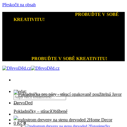
Přeskočit na obsah
Kreativní dárky a home decor
-
PROBUĎTE V SOBĚ
KREATIVITU!
+420 721 026 979 (Pon - Pát 9:00 - 15:00)
Kreativní dárky a home decor
PROBUĎTE V SOBĚ KREATIVITU!
Hledat:
Pokladničky – stírací
Home Decor
0
Kč
0
Fotorámečky