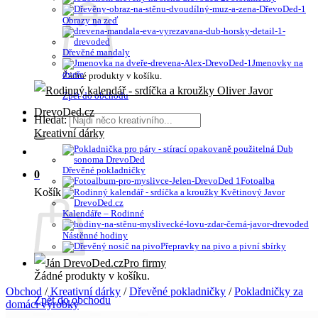
Obrazy na zeď
Dřevěné mandaly
Jmenovky na
dveře
Žádné produkty v košíku.
Zpět do obchodu
Hledat:
Kreativní dárky
Dřevěné pokladničky
0
Fotoalba
Košík
Kalendáře – Rodinné
Nástěnné hodiny
Přepravky na pivo a pivní sbírky
Pro firmy
Žádné produkty v košíku.
Obchod
/
Kreativní dárky
/
Dřevěné pokladničky
/
Pokladničky za
Zpět do obchodu
domácí výrobky