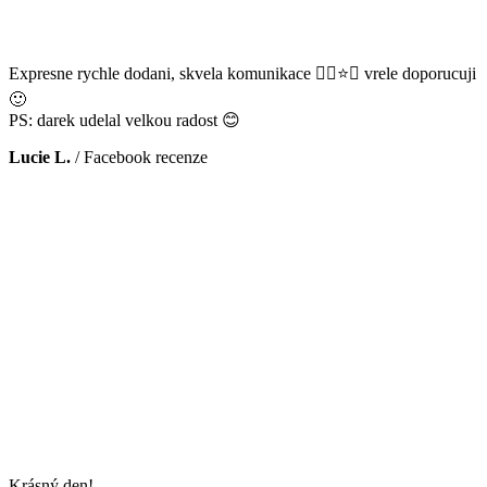
Expresne rychle dodani, skvela komunikace 👌🏻⭐️😊 vrele doporucuji
🙂
PS: darek udelal velkou radost 😊
Lucie L.
/
Facebook recenze
Krásný den!