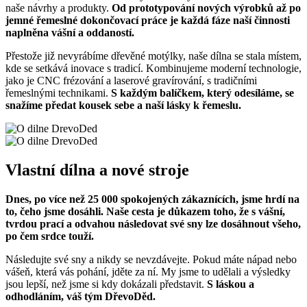
naše návrhy a produkty.
Od prototypování nových výrobků až po
jemné řemeslné dokončovací práce je každá fáze naší činnosti
naplněna vášní a oddaností.
Přestože již nevyrábíme dřevěné motýlky, naše dílna se stala místem,
kde se setkává inovace s tradicí. Kombinujeme moderní technologie,
jako je CNC frézování a laserové gravírování, s tradičními
řemeslnými technikami.
S každým balíčkem, který odesíláme, se
snažíme předat kousek sebe a naší lásky k řemeslu.
Vlastní dílna a nové stroje
Dnes, po více než 25 000 spokojených zákaznících, jsme hrdí na
to, čeho jsme dosáhli. Naše cesta je důkazem toho, že s vášní,
tvrdou prací a odvahou následovat své sny lze dosáhnout všeho,
po čem srdce touží.
Následujte své sny a nikdy se nevzdávejte. Pokud máte nápad nebo
vášeň, která vás pohání, jděte za ní. My jsme to udělali a výsledky
jsou lepší, než jsme si kdy dokázali představit.
S láskou a
odhodláním, váš tým DřevoDěd.