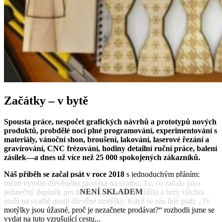
Začátky – v bytě
Spousta práce, nespočet grafických návrhů a prototypů nových
produktů, probdělé noci plné programování, experimentování s
materiály, vánoční shon, broušení, lakování, laserové řezání a
gravírování, CNC frézování, hodiny detailní ruční práce, balení
zásilek—a dnes už více než 25 000 spokojených zákazníků.
Náš příběh se začal psát v roce 2018
s jednoduchým přáním:
ručně vyrobit dřevěného motýlka na svatbu. To, co začalo jako
NENÍ SKLADEM
jedinečný doplněk pro ženicha, se rychle rozšířilo a brzy všichni
muži na svatbě nosili dřevěné motýlky. Když se nás lidé ptali: „Ty
motýlky jsou úžasné, proč je nezačnete prodávat?“ rozhodli jsme se
vydat na tuto vzrušující cestu...