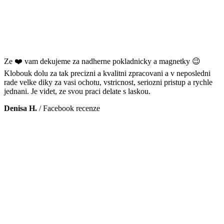
Ze ❤️ vam dekujeme za nadherne pokladnicky a magnetky 😉
Klobouk dolu za tak precizni a kvalitni zpracovani a v neposledni
rade velke diky za vasi ochotu, vstricnost, seriozni pristup a rychle
jednani. Je videt, ze svou praci delate s laskou.
Denisa H.
/
Facebook recenze