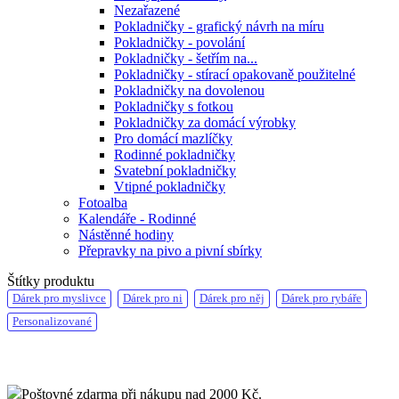
Nezařazené
Pokladničky - grafický návrh na míru
Pokladničky - povolání
Pokladničky - šetřím na...
Pokladničky - stírací opakovaně použitelné
Pokladničky na dovolenou
Pokladničky s fotkou
Pokladničky za domácí výrobky
Pro domácí mazlíčky
Rodinné pokladničky
Svatební pokladničky
Vtipné pokladničky
Fotoalba
Kalendáře - Rodinné
Nástěnné hodiny
Přepravky na pivo a pivní sbírky
Štítky produktu
Dárek pro myslivce
Dárek pro ni
Dárek pro něj
Dárek pro rybáře
Personalizované
Poštovné zdarma při nákupu nad 2000 Kč.