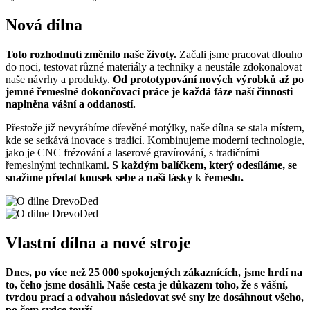
Nová dílna
Toto rozhodnutí změnilo naše životy.
Začali jsme pracovat dlouho
do noci, testovat různé materiály a techniky a neustále zdokonalovat
naše návrhy a produkty.
Od prototypování nových výrobků až po
jemné řemeslné dokončovací práce je každá fáze naší činnosti
naplněna vášní a oddaností.
Přestože již nevyrábíme dřevěné motýlky, naše dílna se stala místem,
kde se setkává inovace s tradicí. Kombinujeme moderní technologie,
jako je CNC frézování a laserové gravírování, s tradičními
řemeslnými technikami.
S každým balíčkem, který odesíláme, se
snažíme předat kousek sebe a naší lásky k řemeslu.
Vlastní dílna a nové stroje
Dnes, po více než 25 000 spokojených zákaznících, jsme hrdí na
to, čeho jsme dosáhli. Naše cesta je důkazem toho, že s vášní,
tvrdou prací a odvahou následovat své sny lze dosáhnout všeho,
po čem srdce touží.