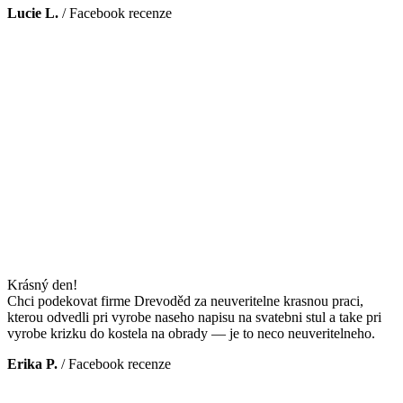
Lucie L.
/
Facebook recenze
Krásný den!
Chci podekovat firme Drevoděd za neuveritelne krasnou praci,
kterou odvedli pri vyrobe naseho napisu na svatebni stul a take pri
vyrobe krizku do kostela na obrady — je to neco neuveritelneho.
Erika P.
/
Facebook recenze