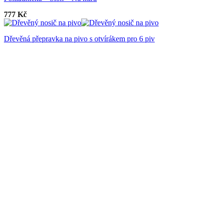
777
Kč
Dřevěná přepravka na pivo s otvírákem pro 6 piv