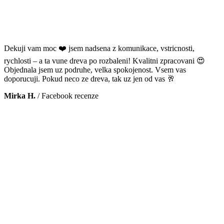
Dekuji vam moc ❤️ jsem nadsena z komunikace, vstricnosti,
rychlosti – a ta vune dreva po rozbaleni! Kvalitni zpracovani 😍
Objednala jsem uz podruhe, velka spokojenost. Vsem vas
doporucuji. Pokud neco ze dreva, tak uz jen od vas 🥂
Mirka H.
/
Facebook recenze