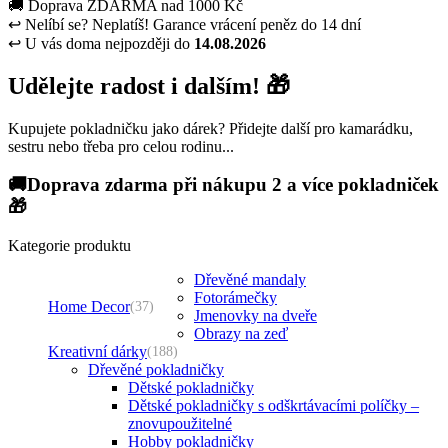
🚚
Doprava ZDARMA nad 1000 Kč
↩
Nelíbí se? Neplatíš! Garance vrácení peněz do 14 dní
↩
U vás doma nejpozději do
14.08.2026
Udělejte radost i dalším! 🎁
Kupujete pokladničku jako dárek? Přidejte další pro kamarádku,
sestru nebo třeba pro celou rodinu...
🚚Doprava zdarma při nákupu 2 a více pokladniček
🎁
Kategorie produktu
Dřevěné mandaly
Fotorámečky
Home Decor
(37)
Jmenovky na dveře
Obrazy na zeď
Kreativní dárky
(188)
Dřevěné pokladničky
Dětské pokladničky
Dětské pokladničky s odškrtávacími políčky –
znovupoužitelné
Hobby pokladničky