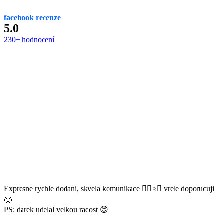
facebook recenze
5.0
230+ hodnocení
Expresne rychle dodani, skvela komunikace 👌🏻⭐️😊 vrele doporucuji
🙂
PS: darek udelal velkou radost 😊