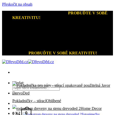
Přeskočit na obsah
Kreativní dárky a home decor
-
PROBUĎTE V SOBĚ
KREATIVITU!
+420 721 026 979 (Pon - Pát 9:00 - 15:00)
Kreativní dárky a home decor
PROBUĎTE V SOBĚ KREATIVITU!
Hledat:
Pokladničky – stírací
Home Decor
0
0
Kč
Fotorámečky