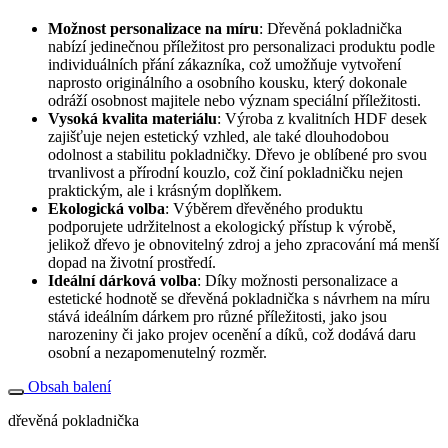
Možnost personalizace na míru
: Dřevěná pokladnička
nabízí jedinečnou příležitost pro personalizaci produktu podle
individuálních přání zákazníka, což umožňuje vytvoření
naprosto originálního a osobního kousku, který dokonale
odráží osobnost majitele nebo význam speciální příležitosti.
Vysoká kvalita materiálu
: Výroba z kvalitních HDF desek
zajišťuje nejen estetický vzhled, ale také dlouhodobou
odolnost a stabilitu pokladničky. Dřevo je oblíbené pro svou
trvanlivost a přírodní kouzlo, což činí pokladničku nejen
praktickým, ale i krásným doplňkem.
Ekologická volba
: Výběrem dřevěného produktu
podporujete udržitelnost a ekologický přístup k výrobě,
jelikož dřevo je obnovitelný zdroj a jeho zpracování má menší
dopad na životní prostředí.
Ideální dárková volba
: Díky možnosti personalizace a
estetické hodnotě se dřevěná pokladnička s návrhem na míru
stává ideálním dárkem pro různé příležitosti, jako jsou
narozeniny či jako projev ocenění a díků, což dodává daru
osobní a nezapomenutelný rozměr.
Obsah balení
dřevěná pokladnička