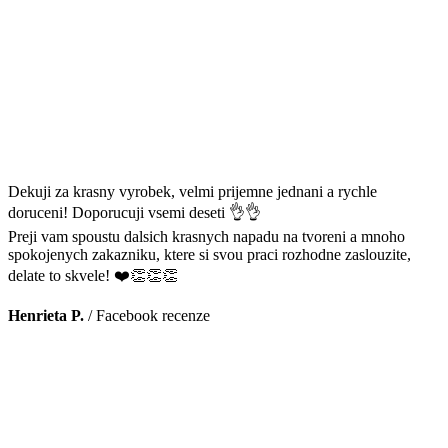
Dekuji za krasny vyrobek, velmi prijemne jednani a rychle
doruceni! Doporucuji vsemi deseti 👌👌
Preji vam spoustu dalsich krasnych napadu na tvoreni a mnoho
spokojenych zakazniku, ktere si svou praci rozhodne zaslouzite,
delate to skvele! ❤️👏👏👏
Henrieta P.
/
Facebook recenze