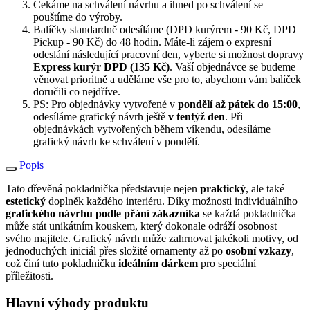
Čekáme na schválení návrhu a ihned po schválení se
pouštíme do výroby.
Balíčky standardně odesíláme (DPD kurýrem - 90 Kč, DPD
Pickup - 90 Kč) do 48 hodin. Máte-li zájem o expresní
odeslání následující pracovní den, vyberte si možnost dopravy
Express kurýr DPD (135 Kč)
. Vaší objednávce se budeme
věnovat prioritně a uděláme vše pro to, abychom vám balíček
doručili co nejdříve.
PS: Pro objednávky vytvořené v
pondělí až pátek do 15:00
,
odesíláme grafický návrh ještě
v tentýž den
. Při
objednávkách vytvořených během víkendu, odesíláme
grafický návrh ke schválení v pondělí.
Popis
Tato dřevěná pokladnička představuje nejen
praktický
, ale také
estetický
doplněk každého interiéru. Díky možnosti individuálního
grafického návrhu podle přání zákazníka
se každá pokladnička
může stát unikátním kouskem, který dokonale odráží osobnost
svého majitele. Grafický návrh může zahrnovat jakékoli motivy, od
jednoduchých iniciál přes složité ornamenty až po
osobní vzkazy
,
což činí tuto pokladničku
ideálním dárkem
pro speciální
příležitosti.
Hlavní výhody produktu