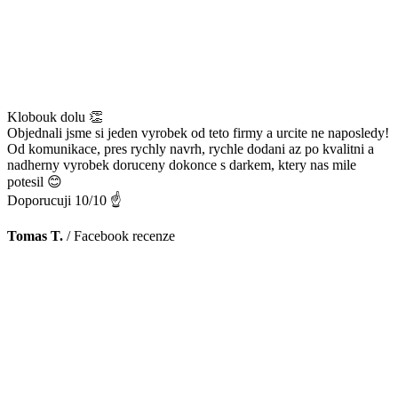
Klobouk dolu 👏
Objednali jsme si jeden vyrobek od teto firmy a urcite ne naposledy!
Od komunikace, pres rychly navrh, rychle dodani az po kvalitni a
nadherny vyrobek doruceny dokonce s darkem, ktery nas mile
potesil 😊
Doporucuji 10/10 ☝️
Tomas T.
/
Facebook recenze