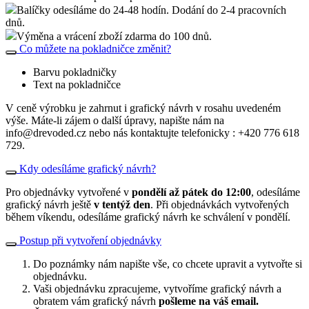
Balíčky odesíláme do 24-48 hodín. Dodání do 2-4 pracovních
dnů.
Výměna a vrácení zboží zdarma do 100 dnů.
Co můžete na pokladničce změnit?
Barvu pokladničky
Text na pokladničce
V ceně výrobku je zahrnut i grafický návrh v rosahu uvedeném
výše. Máte-li zájem o další úpravy, napište nám na
info@drevoded.cz nebo nás kontaktujte telefonicky : +420 776 618
729.
Kdy odesíláme grafický návrh?
Pro objednávky vytvořené v
pondělí až pátek do 12:00
, odesíláme
grafický návrh ještě
v tentýž den
. Při objednávkách vytvořených
během víkendu, odesíláme grafický návrh ke schválení v pondělí.
Postup při vytvoření objednávky
Do poznámky nám napište vše, co chcete upravit a vytvořte si
objednávku.
Vaši objednávku zpracujeme, vytvoříme grafický návrh a
obratem vám grafický návrh
pošleme na váš email.