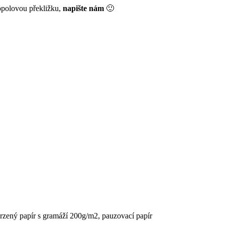
opolovou překližku,
napište nám
🙂
vrzený papír s gramáží 200g/m2, pauzovací papír