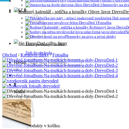
Jmenovky na dve
0
Kč
0
Fotoalba
Ná
Přepravky na pivo a pivní sbírky
Pro firmy
Žádné produkty v košíku.
Zpět do obchodu
Obchod
/
Kreativní dárky
/
Fotoalba
Hledat:
0
Košík
Žádné produkty v košíku.