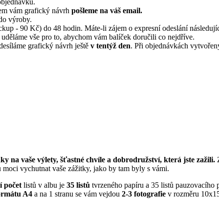
objednávku.
tem vám grafický návrh
pošleme na váš email.
do výroby.
p - 90 Kč) do 48 hodin. Máte-li zájem o expresní odeslání následují
 uděláme vše pro to, abychom vám balíček doručili co nejdříve.
odesíláme grafický návrh ještě
v tentýž den
. Při objednávkách vytvořen
 vaše výlety, šťastné chvíle a dobrodružství, která jste zažili.
Z
u moci vychutnat vaše zážitky, jako by tam byly s vámi.
 počet
listů v albu je
35 listů
tvrzeného papíru a 35 listů pauzovacího 
formátu A4
a na 1 stranu se vám vejdou
2-3 fotografie
v rozměru 10x1