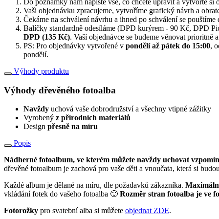
Do poznámky nám napište vše, co chcete upravit a vytvořte si 
Vaši objednávku zpracujeme, vytvoříme grafický návrh a obra
Čekáme na schválení návrhu a ihned po schválení se pouštíme 
Balíčky standardně odesíláme (DPD kurýrem - 90 Kč, DPD Picku
DPD (135 Kč)
. Vaší objednávce se budeme věnovat prioritně a
PS: Pro objednávky vytvořené v
pondělí až pátek do 15:00
, 
pondělí.
Výhody produktu
Výhody dřevěného fotoalba
Navždy
uchová vaše dobrodružství a všechny vtipné zážitky
Vyrobený
z přírodních materiálů
Design
přesně na míru
Popis
Nádherné fotoalbum, ve kterém můžete navždy uchovat vzpomínky na
dřevěné fotoalbum je zachová pro vaše děti a vnoučata, která si budo
Každé album je dělané na míru, dle požadavků zákazníka.
Maximální
vkládání fotek do vašeho fotoalba 🙂
Rozměr stran fotoalba je ve 
Fotorožky
pro svatební alba si můžete
objednat ZDE
.