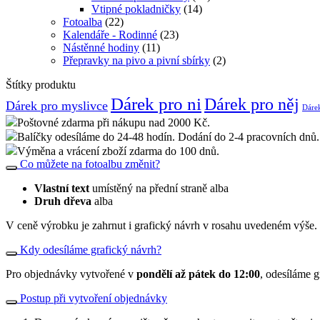
Vtipné pokladničky
(14)
Fotoalba
(22)
Kalendáře - Rodinné
(23)
Nástěnné hodiny
(11)
Přepravky na pivo a pivní sbírky
(2)
Štítky produktu
Dárek pro ni
Dárek pro něj
Dárek pro myslivce
Dárek
Poštovné zdarma při nákupu nad 2000 Kč.
Balíčky odesíláme do 24-48 hodín. Dodání do 2-4 pracovních dnů.
Výměna a vrácení zboží zdarma do 100 dnů.
Co můžete na fotoalbu změnit?
Vlastní text
umístěný na přední straně alba
Druh dřeva
alba
V ceně výrobku je zahrnut i grafický návrh v rosahu uvedeném výše. 
Kdy odesíláme grafický návrh?
Pro objednávky vytvořené v
pondělí až pátek do 12:00
, odesíláme g
Postup při vytvoření objednávky