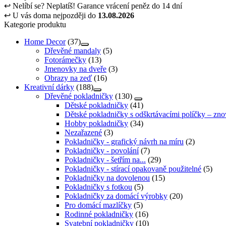
↩
Nelíbí se? Neplatíš! Garance vrácení peněz do 14 dní
↩
U vás doma nejpozději do
13.08.2026
Kategorie produktu
Home Decor
(37)
Dřevěné mandaly
(5)
Fotorámečky
(13)
Jmenovky na dveře
(3)
Obrazy na zeď
(16)
Kreativní dárky
(188)
Dřevěné pokladničky
(130)
Dětské pokladničky
(41)
Dětské pokladničky s odškrtávacími políčky – zno
Hobby pokladničky
(34)
Nezařazené
(3)
Pokladničky - grafický návrh na míru
(2)
Pokladničky - povolání
(7)
Pokladničky - šetřím na...
(29)
Pokladničky - stírací opakovaně použitelné
(5)
Pokladničky na dovolenou
(15)
Pokladničky s fotkou
(5)
Pokladničky za domácí výrobky
(20)
Pro domácí mazlíčky
(5)
Rodinné pokladničky
(16)
Svatební pokladničky
(10)