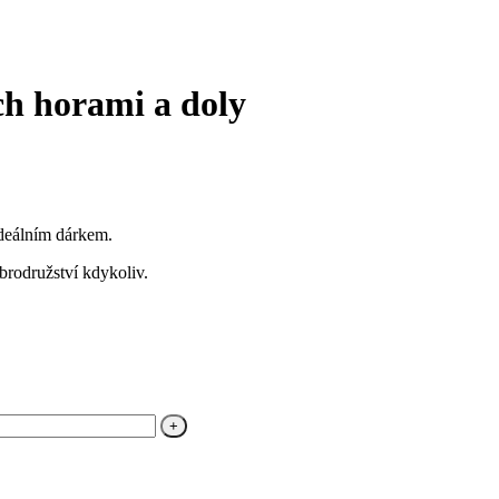
ch horami a doly
ideálním dárkem.
brodružství kdykoliv.