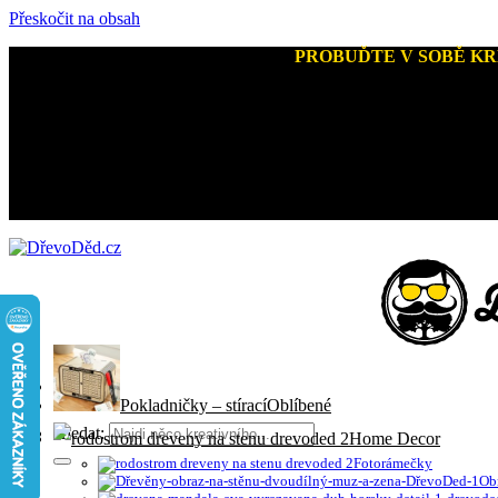
Přeskočit na obsah
Kreativní dárky a home decor
-
PROBUĎTE V SOBĚ KR
+420 721 026 979 (Pon - Pát 9:00 - 15:00)
Pokladničky – stírací
Hledat:
Home Decor
Fotorámečky
Ob