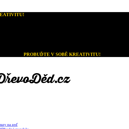
EATIVITU!
Kreativní dárky a home decor
PROBUĎTE V SOBĚ KREATIVITU!
razy na zeď