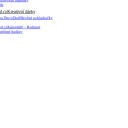
Dřevěné mandaly
ře
Kreativní dárky
Dřevěné pokladničky
Kalendáře – Rodinné
stěnné hodiny