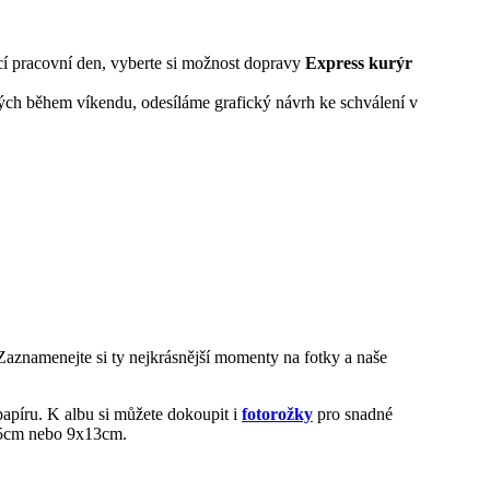
cí pracovní den, vyberte si možnost dopravy
Express kurýr
ých během víkendu, odesíláme grafický návrh ke schválení v
aznamenejte si ty nejkrásnější momenty na fotky a naše
papíru. K albu si můžete dokoupit i
fotorožky
pro snadné
5cm nebo 9x13cm.