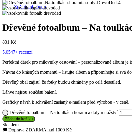
Zpět do obchodu
Dřevěné fotoalbum – Na toulká
831
Kč
5.0
547+ recenzí
Perfektní dárek pro milovníky cestování – personalizované album je 
Návrat do krásných momentů – listujte albem a připomínejte si svá do
Dřevěný obal zajistí, že fotky budou chráněny po celá desetiletí.
Láhve nejsou součástí balení.
Grafický návrh k schválení zaslaný e-mailem před výrobou - v ceně.
Dřevěné fotoalbum – Na toulkách horami a doly množství
Přidat do košíku
Skladem
🚚
Doprava ZDARMA nad 1000 Kč