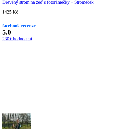
Dřevěný strom na zeď s fotorámečky – Stromeček
1425
Kč
facebook recenze
5.0
230+ hodnocení