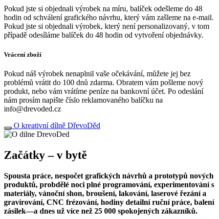
Pokud jste si objednali výrobek na míru, balíček odešleme do 48
hodin od schválení grafického návrhu, který vám zašleme na e-mail.
Pokud jste si objednali výrobek, který není personalizovaný, v tom
případě odesíláme balíček do 48 hodin od vytvoření objednávky.
Vrácení zboží
Pokud náš výrobek nenaplnil vaše očekávání, můžete jej bez
problémů vrátit do 100 dnů zdarma. Obratem vám pošleme nový
produkt, nebo vám vrátíme peníze na bankovní účet. Po odeslání
nám prosím napište číslo reklamovaného balíčku na
info@drevoded.cz
O kreativní dílně DřevoDěd
Začátky – v bytě
Spousta práce, nespočet grafických návrhů a prototypů nových
produktů, probdělé noci plné programování, experimentování s
materiály, vánoční shon, broušení, lakování, laserové řezání a
gravírování, CNC frézování, hodiny detailní ruční práce, balení
zásilek—a dnes už více než 25 000 spokojených zákazníků.