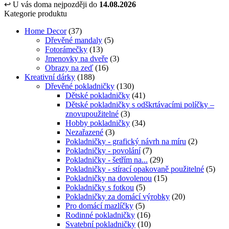
↩
U vás doma nejpozději do
14.08.2026
Kategorie produktu
Home Decor
(37)
Dřevěné mandaly
(5)
Fotorámečky
(13)
Jmenovky na dveře
(3)
Obrazy na zeď
(16)
Kreativní dárky
(188)
Dřevěné pokladničky
(130)
Dětské pokladničky
(41)
Dětské pokladničky s odškrtávacími políčky –
znovupoužitelné
(3)
Hobby pokladničky
(34)
Nezařazené
(3)
Pokladničky - grafický návrh na míru
(2)
Pokladničky - povolání
(7)
Pokladničky - šetřím na...
(29)
Pokladničky - stírací opakovaně použitelné
(5)
Pokladničky na dovolenou
(15)
Pokladničky s fotkou
(5)
Pokladničky za domácí výrobky
(20)
Pro domácí mazlíčky
(5)
Rodinné pokladničky
(16)
Svatební pokladničky
(10)