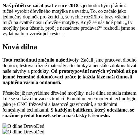
Náš příběh se začal psát v roce 2018
s jednoduchým přáním:
ručně vyrobit dřevěného motýlka na svatbu. To, co začalo jako
jedinečný doplněk pro ženicha, se rychle rozšířilo a brzy všichni
muži na svatbě nosili dřevěné motýlky. Když se nás lidé ptali: „Ty
motýlky jsou úžasné, proč je nezačnete prodávat?“ rozhodli jsme se
vydat na tuto vzrušující cestu...
Nová dílna
Toto rozhodnutí změnilo naše životy.
Začali jsme pracovat dlouho
do noci, testovat různé materiály a techniky a neustále zdokonalovat
naše návrhy a produkty.
Od prototypování nových výrobků až po
jemné řemeslné dokončovací práce je každá fáze naší činnosti
naplněna vášní a oddaností.
Přestože již nevyrábíme dřevěné motýlky, naše dílna se stala místem,
kde se setkává inovace s tradicí. Kombinujeme moderní technologie,
jako je CNC frézování a laserové gravírování, s tradičními
řemeslnými technikami.
S každým balíčkem, který odesíláme, se
snažíme předat kousek sebe a naší lásky k řemeslu.