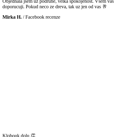
Objednala jsem uz podruhe, velka spokojenost. Vsem vas
doporucuji. Pokud neco ze dreva, tak uz jen od vas 🥂
Mirka H.
/
Facebook recenze
Klobouk dolu 👏