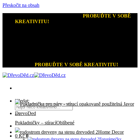
Přeskočit na obsah
Kreativní dárky a home decor
-
PROBUĎTE V SOBĚ
KREATIVITU!
+420 721 026 979 (Pon - Pát 9:00 - 15:00)
Kreativní dárky a home decor
PROBUĎTE V SOBĚ KREATIVITU!
Hledat:
Pokladničky – stírací
Home Decor
0
Kč
0
Fotorámečky