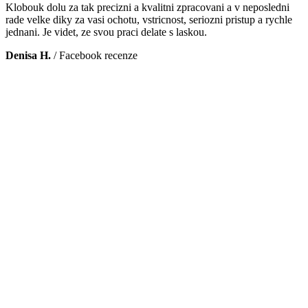
Klobouk dolu za tak precizni a kvalitni zpracovani a v neposledni
rade velke diky za vasi ochotu, vstricnost, seriozni pristup a rychle
jednani. Je videt, ze svou praci delate s laskou.
Denisa H.
/
Facebook recenze