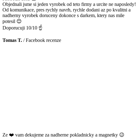
Objednali jsme si jeden vyrobek od teto firmy a urcite ne naposledy!
Od komunikace, pres rychly navrh, rychle dodani az po kvalitni a
nadherny vyrobek doruceny dokonce s darkem, ktery nas mile
potesil 😊
Doporucuji 10/10 ☝️
Tomas T.
/
Facebook recenze
Ze ❤️ vam dekujeme za nadherne pokladnicky a magnetky 😉