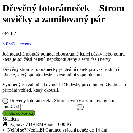
Dřevěný fotorámeček – Strom
sovičky a zamilovaný pár
963
Kč
5.0
547+ recenzí
Jednoduchá montáž pomocí oboustranné lepicí pásky nebo gumy,
která je součástí balení, nepoškodí stěny a šetří čas i nervy.
Dřevěný strom s fotorámečky je ideální dárek pro vaši rodinu či
přátele, který spojuje design s osobními vzpomínkami.
Vyrobený z kvalitní lakované HDF desky pro dlouhou životnost a
přírodní vzhled, který okouzlí.
Dřevěný fotorámeček - Strom sovičky a zamilovaný pár
množství
Přidat do košíku
Skladem
🚚
Doprava ZDARMA nad 1000 Kč
↩
Nelíbí se? Neplatíš! Garance vrácení peněz do 14 dní