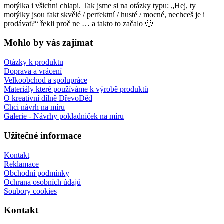
motýlka i všichni chlapi. Tak jsme si na otázky typu: „Hej, ty
motýlky jsou fakt skvělé / perfektní / husté / mocné, nechceš je i
prodávat?“ řekli proč ne … a takto to začalo 🙂
Mohlo by vás zajímat
Otázky k produktu
Doprava a vrácení
Velkoobchod a spolupráce
Materiály které používáme k výrobě produktů
O kreativní dílně DřevoDěd
Chci návrh na míru
Galerie - Návrhy pokladniček na míru
Užitečné informace
Kontakt
Reklamace
Obchodní podmínky
Ochrana osobních údajů
Soubory cookies
Kontakt