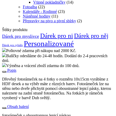
Vtipné pokladničky
(14)
Fotoalba
(22)
Kalendáře - Rodinné
(23)
Nástěnné hodiny
(11)
Přepravky na pivo a pivní sbírky
(2)
Štítky produktu
Dárek pro ni
Dárek pro něj
Dárek pro myslivce
Personalizované
Dárek pro rybáře
Poštovné zdarma při nákupu nad 2000 Kč.
Balíčky odesíláme do 24-48 hodín. Dodání do 2-4 pracovních
dnů.
Výměna a vrácení zboží zdarma do 100 dnů.
Popis
Dřevěný fotorámeček na 4 fotky o rozměru 10x15cm vyrábíme z
HDF desek a na výběr máte z různých barev. Fotorámeček lze na
stěnu nebo dveře přichytit pomocí oboustranné lepicí pásky, kterou
naleznete na zadní straně fotorámečku. Na fotkách je rámeček
vyrobený v barvě Dub světlý.
Obsah balení
fotorámeček s oboustrannou lepicí páskou