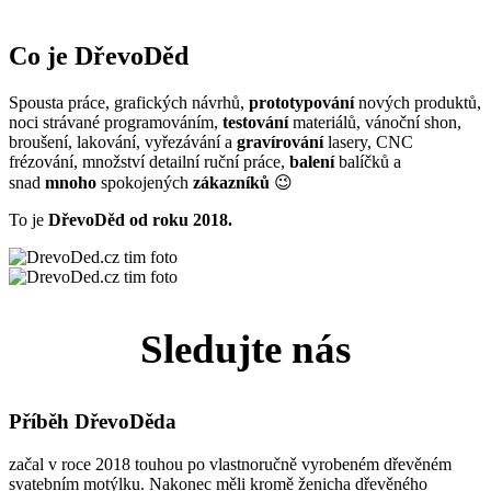
Co je DřevoDěd
Spousta práce, grafických návrhů,
prototypování
nových produktů,
noci strávané programováním,
testování
materiálů, vánoční shon,
broušení, lakování, vyřezávání a
gravírování
lasery, CNC
frézování, množství detailní ruční práce,
balení
balíčků a
snad
mnoho
spokojených
zákazníků
😉
To je
DřevoDěd od roku 2018.
Sledujte nás
Příběh DřevoDěda
začal v roce 2018 touhou po vlastnoručně vyrobeném dřevěném
svatebním motýlku. Nakonec měli kromě ženicha dřevěného