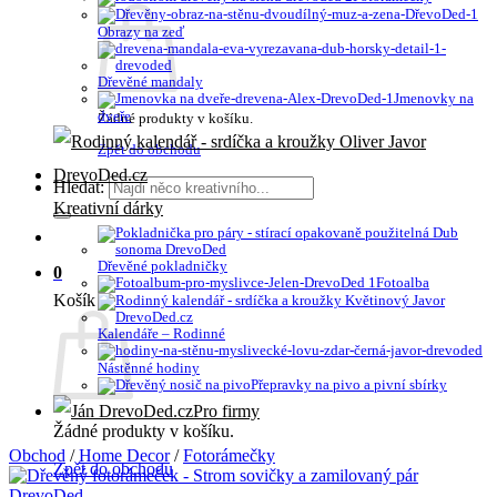
Obrazy na zeď
Dřevěné mandaly
Jmenovky na
dveře
Žádné produkty v košíku.
Zpět do obchodu
Hledat:
Kreativní dárky
Dřevěné pokladničky
0
Fotoalba
Košík
Kalendáře – Rodinné
Nástěnné hodiny
Přepravky na pivo a pivní sbírky
Pro firmy
Žádné produkty v košíku.
Obchod
/
Home Decor
/
Fotorámečky
Zpět do obchodu