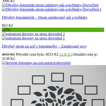
3906
Kč
Dřevěný fotorámeček – Strom zamilovaný pár a květinky
963
Kč
-22%
Dřevěný strom na zeď s fotorámečky – Zamilované sovy
4033
Kč
Původní cena byla: 4033 Kč.
3138
Kč
Aktuální cena je:
3138 Kč.