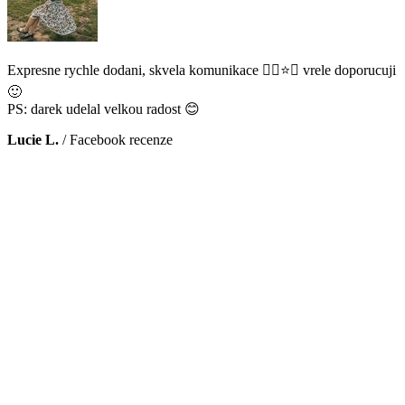
Expresne rychle dodani, skvela komunikace 👌🏻⭐️😊 vrele doporucuji
🙂
PS: darek udelal velkou radost 😊
Lucie L.
/
Facebook recenze