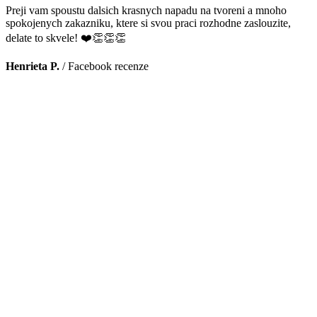
Preji vam spoustu dalsich krasnych napadu na tvoreni a mnoho
spokojenych zakazniku, ktere si svou praci rozhodne zaslouzite,
delate to skvele! ❤️👏👏👏
Henrieta P.
/
Facebook recenze