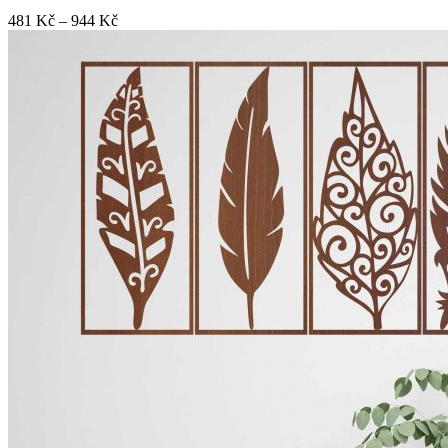
Rozpětí
481
Kč
–
944
Kč
cen:
481 Kč
až
944 Kč