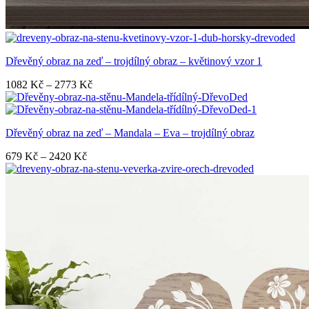
Dřevěný obraz na zeď – trojdílný obraz – květinový vzor 1
Rozpětí
1082
Kč
–
2773
Kč
cen:
1082 Kč
až
Dřevěný obraz na zeď – Mandala – Eva – trojdílný obraz
2773 Kč
Rozpětí
679
Kč
–
2420
Kč
cen:
679 Kč
až
2420 Kč