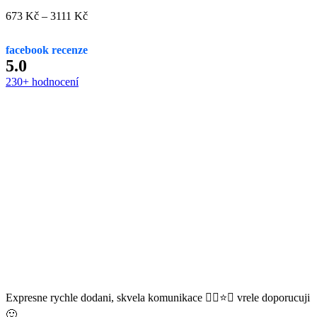
Rozpětí
673
Kč
–
3111
Kč
cen:
673 Kč
facebook recenze
až
5.0
3111 Kč
230+ hodnocení
Expresne rychle dodani, skvela komunikace 👌🏻⭐️😊 vrele doporucuji
🙂