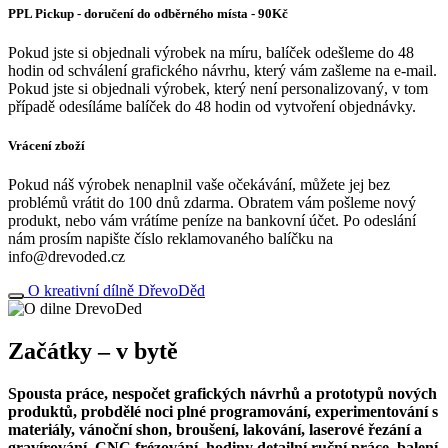
PPL Pickup - doručení do odběrného místa - 90Kč
Pokud jste si objednali výrobek na míru, balíček odešleme do 48
hodin od schválení grafického návrhu, který vám zašleme na e-mail.
Pokud jste si objednali výrobek, který není personalizovaný, v tom
případě odesíláme balíček do 48 hodin od vytvoření objednávky.
Vrácení zboží
Pokud náš výrobek nenaplnil vaše očekávání, můžete jej bez
problémů vrátit do 100 dnů zdarma. Obratem vám pošleme nový
produkt, nebo vám vrátíme peníze na bankovní účet. Po odeslání
nám prosím napište číslo reklamovaného balíčku na
info@drevoded.cz
O kreativní dílně DřevoDěd
Začátky – v bytě
Spousta práce, nespočet grafických návrhů a prototypů nových
produktů, probdělé noci plné programování, experimentování s
materiály, vánoční shon, broušení, lakování, laserové řezání a
gravírování, CNC frézování, hodiny detailní ruční práce, balení