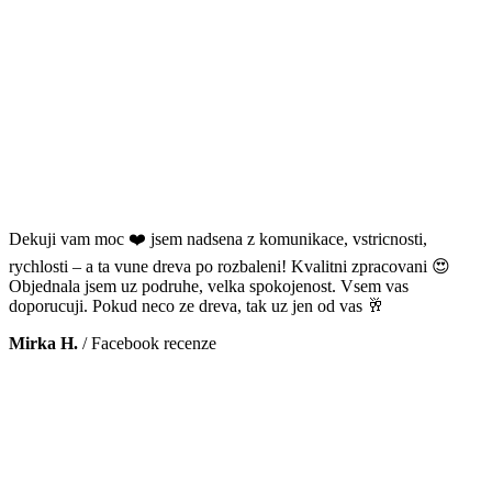
Dekuji vam moc ❤️ jsem nadsena z komunikace, vstricnosti,
rychlosti – a ta vune dreva po rozbaleni! Kvalitni zpracovani 😍
Objednala jsem uz podruhe, velka spokojenost. Vsem vas
doporucuji. Pokud neco ze dreva, tak uz jen od vas 🥂
Mirka H.
/
Facebook recenze