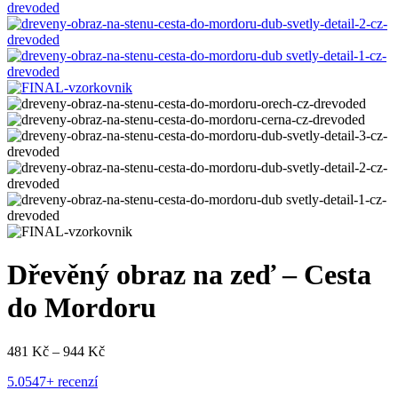
Dřevěný obraz na zeď – Cesta
do Mordoru
Rozpětí
481
Kč
–
944
Kč
cen:
5.0
547+ recenzí
481 Kč