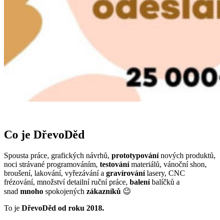
Co je DřevoDěd
Spousta práce, grafických návrhů,
prototypování
nových produktů,
noci strávané programováním,
testování
materiálů, vánoční shon,
broušení, lakování, vyřezávání a
gravírování
lasery, CNC
frézování, množství detailní ruční práce,
balení
balíčků a
snad
mnoho
spokojených
zákazníků
😉
To je
DřevoDěd od roku 2018.