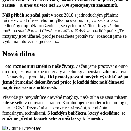
zásilek—a dnes už více než 25 000 spokojených zákazníků.
Náš příběh se začal psát v roce 2018
s jednoduchým přáním:
ručně vyrobit dřevěného motýlka na svatbu. To, co začalo jako
jedinečný doplněk pro ženicha, se rychle rozšířilo a brzy všichni
muži na svatbě nosili dřevěné motýlky. Když se nás lidé ptali: „Ty
motýlky jsou úžasné, proč je nezačnete prodávat?“ rozhodli jsme se
vydat na tuto vzrušující cestu...
Nová dílna
Toto rozhodnutí změnilo naše životy.
Začali jsme pracovat dlouho
do noci, testovat různé materiály a techniky a neustále zdokonalovat
naše návrhy a produkty.
Od prototypování nových výrobků až po
jemné řemeslné dokončovací práce je každá fáze naší činnosti
naplněna vášní a oddaností.
Přestože již nevyrábíme dřevěné motýlky, naše dílna se stala místem,
kde se setkává inovace s tradicí. Kombinujeme moderní technologie,
jako je CNC frézování a laserové gravírování, s tradičními
řemeslnými technikami.
S každým balíčkem, který odesíláme, se
snažíme předat kousek sebe a naší lásky k řemeslu.