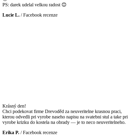
PS: darek udelal velkou radost 😊
Lucie L.
/
Facebook recenze
Krásný den!
Chci podekovat firme Drevoděd za neuveritelne krasnou praci,
kterou odvedli pri vyrobe naseho napisu na svatebni stul a take pri
vyrobe krizku do kostela na obrady — je to neco neuveritelneho.
Erika P.
/
Facebook recenze