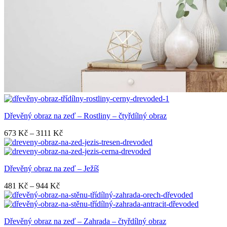
Dřevěný obraz na zeď – Rostliny – čtyřdílný obraz
Rozpětí
673
Kč
–
3111
Kč
cen:
673 Kč
až
Dřevěný obraz na zeď – Ježíš
3111 Kč
Rozpětí
481
Kč
–
944
Kč
cen:
481 Kč
až
Dřevěný obraz na zeď – Zahrada – čtyřdílný obraz
944 Kč