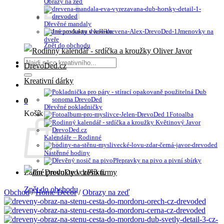
Obrazy na zeď
Dřevěné mandaly
Žádné produkty v košíku.
Jmenovky na
dveře
Zpět do obchodu
Hledat:
Kreativní dárky
0
Dřevěné pokladničky
Košík
Fotoalba
Kalendáře – Rodinné
Nástěnné hodiny
Přepravky na pivo a pivní sbírky
Žádné produkty v košíku.
Pro firmy
Zpět do obchodu
Obchod
/
Home Decor
/
Obrazy na zeď