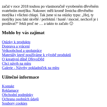
začal v roce 2018 touhou po vlastnoručně vyrobeném dřevěném
svatebním motýlku. Nakonec měli kromě ženicha dřevěného
motýlka i všichni chlapi. Tak jsme si na otázky typu: „Hej, ty
motýlky jsou fakt skvělé / perfektní / husté / mocné, nechceš je i
prodávat?“ řekli proč ne … a takto to začalo 🙂
Mohlo by vás zajímat
Otázky k produktu
Doprava a vrácení
Velkoobchod a spolupráce
Materiály které používáme k výrobě produktů
O kreativní dílně DřevoDěd
Chci návrh na míru
Galerie - Návrhy pokladniček na míru
Užitečné informace
Kontakt
Reklamace
Obchodní podmínky
Ochrana osobních údajů
Soubory cookies