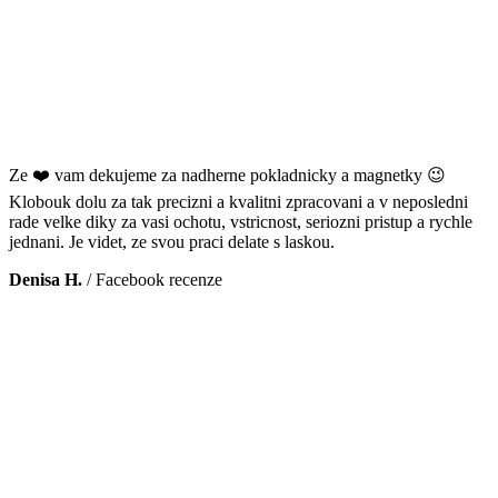
Ze ❤️ vam dekujeme za nadherne pokladnicky a magnetky 😉
Klobouk dolu za tak precizni a kvalitni zpracovani a v neposledni
rade velke diky za vasi ochotu, vstricnost, seriozni pristup a rychle
jednani. Je videt, ze svou praci delate s laskou.
Denisa H.
/
Facebook recenze