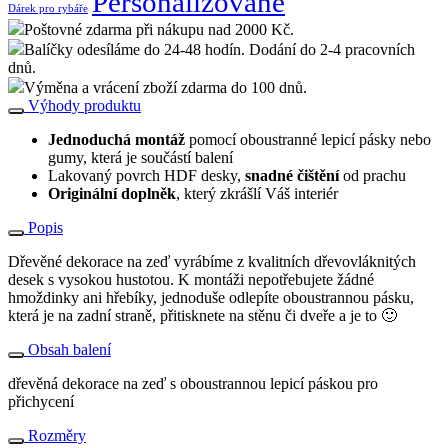
Personalizované
Dárek pro rybáře
Poštovné zdarma při nákupu nad 2000 Kč.
Balíčky odesíláme do 24-48 hodín. Dodání do 2-4 pracovních
dnů.
Výměna a vrácení zboží zdarma do 100 dnů.
Výhody produktu
Jednoduchá montáž
pomocí oboustranné lepicí pásky nebo
gumy, která je součástí balení
Lakovaný povrch HDF desky,
snadné čištění
od prachu
Originální doplněk
, který zkrášlí Váš interiér
Popis
Dřevěné dekorace na zeď vyrábíme z kvalitních dřevovláknitých
desek s vysokou hustotou. K montáži nepotřebujete žádné
hmoždinky ani hřebíky, jednoduše odlepíte oboustrannou pásku,
která je na zadní straně, přitisknete na stěnu či dveře a je to 🙂
Obsah balení
dřevěná dekorace na zeď s oboustrannou lepicí páskou pro
přichycení
Rozměry