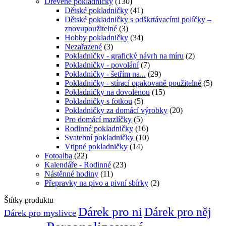
Dřevěné pokladničky
(130)
Dětské pokladničky
(41)
Dětské pokladničky s odškrtávacími políčky –
znovupoužitelné
(3)
Hobby pokladničky
(34)
Nezařazené
(3)
Pokladničky - grafický návrh na míru
(2)
Pokladničky - povolání
(7)
Pokladničky - šetřím na...
(29)
Pokladničky - stírací opakovaně použitelné
(5)
Pokladničky na dovolenou
(15)
Pokladničky s fotkou
(5)
Pokladničky za domácí výrobky
(20)
Pro domácí mazlíčky
(5)
Rodinné pokladničky
(16)
Svatební pokladničky
(10)
Vtipné pokladničky
(14)
Fotoalba
(22)
Kalendáře - Rodinné
(23)
Nástěnné hodiny
(11)
Přepravky na pivo a pivní sbírky
(2)
Štítky produktu
Dárek pro ni
Dárek pro něj
Dárek pro myslivce