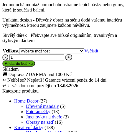
až
Jednoduchá montáž pomocí oboustranné lepicí pásky nebo gumy,
944 Kč
která je součástí balení.
Unikátní design - Dřevěný obraz na stěnu dodá vašemu interiéru
výjimečnost, kterou zaujmete každou návštěvu.
Skvělý dárek - Překvapte své blízké originálním, trvanlivým a
stylovým dárkem.
Velikost
Vyčistit
Dřevěný
obraz
Přidat do košíku
na
Skladem
zeď
🚚
Doprava ZDARMA nad 1000 Kč
-
↩
Nelíbí se? Neplatíš! Garance vrácení peněz do 14 dní
Cesta
↩
U vás doma nejpozději do
13.08.2026
do
Kategorie produktu
Mordoru
množství
Home Decor
(37)
Dřevěné mandaly
(5)
Fotorámečky
(13)
Jmenovky na dveře
(3)
Obrazy na zeď
(16)
Kreativní dárky
(188)