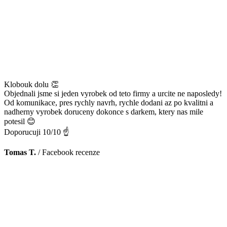
Klobouk dolu 👏
Objednali jsme si jeden vyrobek od teto firmy a urcite ne naposledy!
Od komunikace, pres rychly navrh, rychle dodani az po kvalitni a
nadherny vyrobek doruceny dokonce s darkem, ktery nas mile
potesil 😊
Doporucuji 10/10 ☝️
Tomas T.
/
Facebook recenze