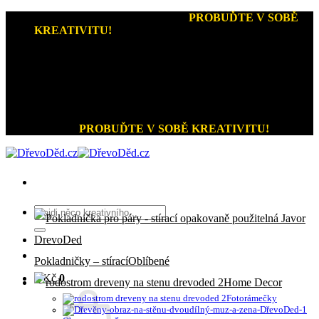
Přeskočit
Kreativní dárky a home decor
-
PROBUĎTE V SOBĚ
na
KREATIVITU!
obsah
+420 721 026 979 (Pon - Pát 9:00 - 15:00)
Kreativní dárky a home decor
PROBUĎTE V SOBĚ KREATIVITU!
Hledat:
Pokladničky – stírací
0
Kč
0
Home Decor
Fotorámečky