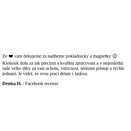
Ze ❤️ vam dekujeme za nadherne pokladnicky a magnetky 😉
Klobouk dolu za tak precizni a kvalitni zpracovani a v neposledni
rade velke diky za vasi ochotu, vstricnost, seriozni pristup a rychle
jednani. Je videt, ze svou praci delate s laskou.
Denisa H.
/
Facebook recenze