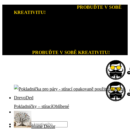
Přeskočit
Kreativní dárky a home decor
-
PROBUĎTE V SOBĚ
na
KREATIVITU!
obsah
+420 721 026 979 (Pon - Pát 9:00 - 15:00)
Kreativní dárky a home decor
PROBUĎTE V SOBĚ KREATIVITU!
Pokladničky – stírací
Hledat:
Home Decor