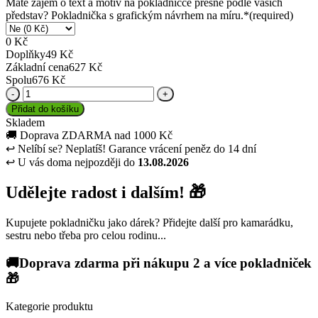
Máte zájem o text a motiv na pokladničce přesně podle vašich
představ? Pokladnička s grafickým návrhem na míru.
*
(required)
0
Kč
Doplňky
49
Kč
Základní cena
627
Kč
Spolu
676
Kč
Pokladnička
-
Přidat do košíku
Ideas
Skladem
množství
🚚
Doprava ZDARMA nad 1000 Kč
↩
Nelíbí se? Neplatíš! Garance vrácení peněz do 14 dní
↩
U vás doma nejpozději do
13.08.2026
Udělejte radost i dalším! 🎁
Kupujete pokladničku jako dárek? Přidejte další pro kamarádku,
sestru nebo třeba pro celou rodinu...
🚚Doprava zdarma při nákupu 2 a více pokladniček
🎁
Kategorie produktu