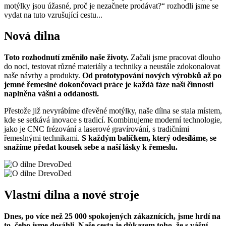
motýlky jsou úžasné, proč je nezačnete prodávat?“ rozhodli jsme se
vydat na tuto vzrušující cestu...
Nová dílna
Toto rozhodnutí změnilo naše životy.
Začali jsme pracovat dlouho
do noci, testovat různé materiály a techniky a neustále zdokonalovat
naše návrhy a produkty.
Od prototypování nových výrobků až po
jemné řemeslné dokončovací práce je každá fáze naší činnosti
naplněna vášní a oddaností.
Přestože již nevyrábíme dřevěné motýlky, naše dílna se stala místem,
kde se setkává inovace s tradicí. Kombinujeme moderní technologie,
jako je CNC frézování a laserové gravírování, s tradičními
řemeslnými technikami.
S každým balíčkem, který odesíláme, se
snažíme předat kousek sebe a naší lásky k řemeslu.
Vlastní dílna a nové stroje
Dnes, po více než 25 000 spokojených zákaznících, jsme hrdí na
to, čeho jsme dosáhli. Naše cesta je důkazem toho, že s vášní,