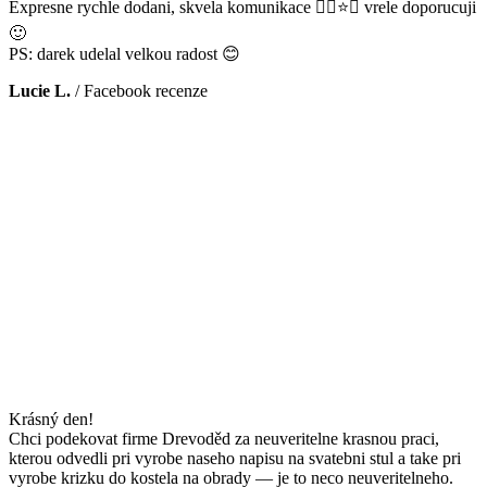
Expresne rychle dodani, skvela komunikace 👌🏻⭐️😊 vrele doporucuji
🙂
PS: darek udelal velkou radost 😊
Lucie L.
/
Facebook recenze
Krásný den!
Chci podekovat firme Drevoděd za neuveritelne krasnou praci,
kterou odvedli pri vyrobe naseho napisu na svatebni stul a take pri
vyrobe krizku do kostela na obrady — je to neco neuveritelneho.