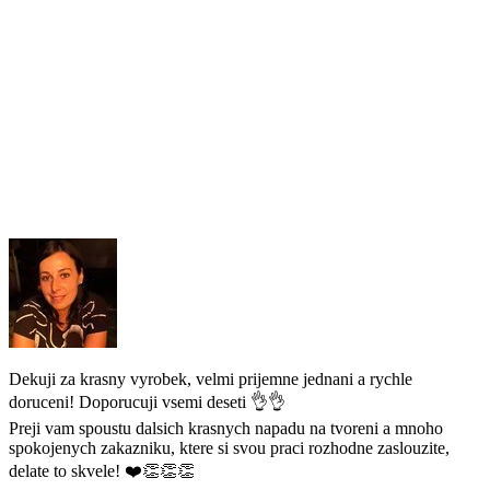
Dekuji za krasny vyrobek, velmi prijemne jednani a rychle
doruceni! Doporucuji vsemi deseti 👌👌
Preji vam spoustu dalsich krasnych napadu na tvoreni a mnoho
spokojenych zakazniku, ktere si svou praci rozhodne zaslouzite,
delate to skvele! ❤️👏👏👏