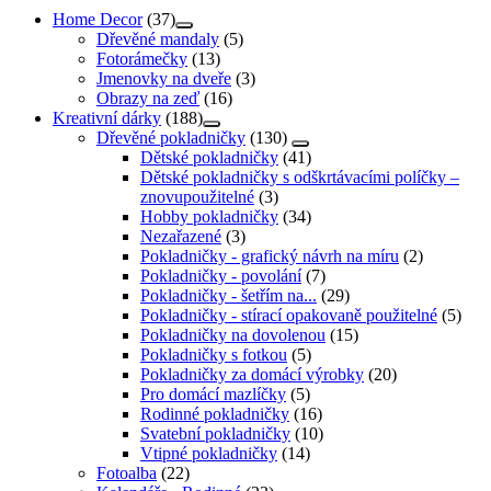
Home Decor
(37)
Dřevěné mandaly
(5)
Fotorámečky
(13)
Jmenovky na dveře
(3)
Obrazy na zeď
(16)
Kreativní dárky
(188)
Dřevěné pokladničky
(130)
Dětské pokladničky
(41)
Dětské pokladničky s odškrtávacími políčky –
znovupoužitelné
(3)
Hobby pokladničky
(34)
Nezařazené
(3)
Pokladničky - grafický návrh na míru
(2)
Pokladničky - povolání
(7)
Pokladničky - šetřím na...
(29)
Pokladničky - stírací opakovaně použitelné
(5)
Pokladničky na dovolenou
(15)
Pokladničky s fotkou
(5)
Pokladničky za domácí výrobky
(20)
Pro domácí mazlíčky
(5)
Rodinné pokladničky
(16)
Svatební pokladničky
(10)
Vtipné pokladničky
(14)
Fotoalba
(22)