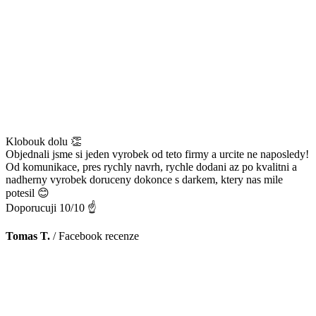
Klobouk dolu 👏
Objednali jsme si jeden vyrobek od teto firmy a urcite ne naposledy!
Od komunikace, pres rychly navrh, rychle dodani az po kvalitni a
nadherny vyrobek doruceny dokonce s darkem, ktery nas mile
potesil 😊
Doporucuji 10/10 ☝️
Tomas T.
/
Facebook recenze