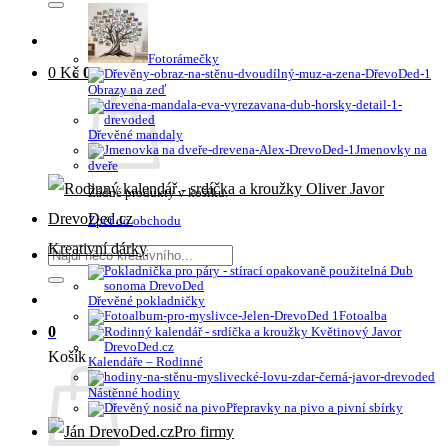
Fotorámečky
0
Kč
0
Obrazy na zeď
Dřevěné mandaly
Jmenovky na
dveře
Žádné produkty v košíku.
Zpět do obchodu
Kreativní dárky
Hledat:
Dřevěné pokladničky
Fotoalba
0
Košík
Kalendáře – Rodinné
Nástěnné hodiny
Přepravky na pivo a pivní sbírky
Pro firmy