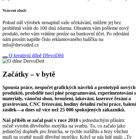
Vrácení zboží
Pokud náš výrobek nenaplnil vaše očekávání, můžete jej bez
problémů vrátit do 100 dnů zdarma. Obratem vám pošleme nový
produkt, nebo vám vrátíme peníze na bankovní účet. Po odeslání
nám prosím napište číslo reklamovaného balíčku na
info@drevoded.cz
O kreativní dílně DřevoDěd
Začátky – v bytě
Spousta práce, nespočet grafických návrhů a prototypů nových
produktů, probdělé noci plné programování, experimentování s
materiály, vánoční shon, broušení, lakování, laserové řezání a
gravírování, CNC frézování, hodiny detailní ruční práce, balení
zásilek—a dnes už více než 25 000 spokojených zákazníků.
Náš příběh se začal psát v roce 2018
s jednoduchým přáním:
ručně vyrobit dřevěného motýlka na svatbu. To, co začalo jako
jedinečný doplněk pro ženicha, se rychle rozšířilo a brzy všichni
muži na svatbě nosili dřevěné motýlky. Když se nás lidé ptali: „Ty