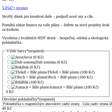
5.0
547+ recenzí
Skvělý dárek pro kreativní duše – podpoří nové sny a cíle.
Pomáhá získat finance na vaše plány – šetřete na nové projekty krok
za krokem.
Vyrobena z kvalitních HDF desek – bezpečná, odolná a ekologická
pokladnička.
Výběr barvy
*
(required)
Javor
(0 Kč)
Dub sonoma
(0 Kč)
Buk
(0 Kč)
Třešeň + Bílé písmo
(100 Kč)
Ořech + Bílé písmo
(100 Kč)
Bílá
(100 Kč)
Antracit + Bílé písmo
(100 Kč)
0
Kč
Otevírání pokladničky
*
(required)
49
Kč