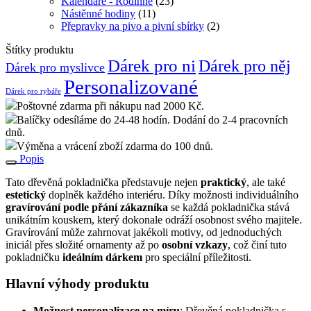
Kalendáře - Rodinné
(23)
Nástěnné hodiny
(11)
Přepravky na pivo a pivní sbírky
(2)
Štítky produktu
Dárek pro ni
Dárek pro něj
Dárek pro myslivce
Personalizované
Dárek pro rybáře
Poštovné zdarma při nákupu nad 2000 Kč.
Balíčky odesíláme do 24-48 hodín. Dodání do 2-4 pracovních
dnů.
Výměna a vrácení zboží zdarma do 100 dnů.
Popis
Tato dřevěná pokladnička představuje nejen
praktický
, ale také
estetický
doplněk každého interiéru. Díky možnosti individuálního
gravírování podle přání zákazníka
se každá pokladnička stává
unikátním kouskem, který dokonale odráží osobnost svého majitele.
Gravírování může zahrnovat jakékoli motivy, od jednoduchých
iniciál přes složité ornamenty až po
osobní vzkazy
, což činí tuto
pokladničku
ideálním dárkem
pro speciální příležitosti.
Hlavní výhody produktu
Možnost personalizace na míru
: Dřevěná pokladnička s