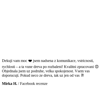
Dekuji vam moc ❤️ jsem nadsena z komunikace, vstricnosti,
rychlosti – a ta vune dreva po rozbaleni! Kvalitni zpracovani 😍
Objednala jsem uz podruhe, velka spokojenost. Vsem vas
doporucuji. Pokud neco ze dreva, tak uz jen od vas 🥂
Mirka H.
/
Facebook recenze