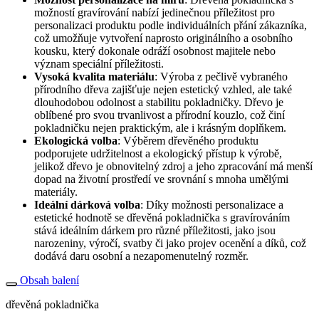
možností gravírování nabízí jedinečnou příležitost pro
personalizaci produktu podle individuálních přání zákazníka,
což umožňuje vytvoření naprosto originálního a osobního
kousku, který dokonale odráží osobnost majitele nebo
význam speciální příležitosti.
Vysoká kvalita materiálu
: Výroba z pečlivě vybraného
přírodního dřeva zajišťuje nejen estetický vzhled, ale také
dlouhodobou odolnost a stabilitu pokladničky. Dřevo je
oblíbené pro svou trvanlivost a přírodní kouzlo, což činí
pokladničku nejen praktickým, ale i krásným doplňkem.
Ekologická volba
: Výběrem dřevěného produktu
podporujete udržitelnost a ekologický přístup k výrobě,
jelikož dřevo je obnovitelný zdroj a jeho zpracování má menší
dopad na životní prostředí ve srovnání s mnoha umělými
materiály.
Ideální dárková volba
: Díky možnosti personalizace a
estetické hodnotě se dřevěná pokladnička s gravírováním
stává ideálním dárkem pro různé příležitosti, jako jsou
narozeniny, výročí, svatby či jako projev ocenění a díků, což
dodává daru osobní a nezapomenutelný rozměr.
Obsah balení
dřevěná pokladnička