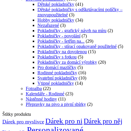
Dětské pokladničky
(41)
Dětské pokladničky s odškrtávacími políčky –
znovupoužitelné
(3)
Hobby pokladničky
(34)
Nezařazené
(3)
Pokladničky - grafický návrh na míru
(2)
Pokladničky - povolání
(7)
Pokladničky - šetřím na...
(29)
Pokladničky - stírací opakovaně použitelné
(5)
Pokladničky na dovolenou
(15)
Pokladničky s fotkou
(5)
Pokladničky za domácí výrobky
(20)
Pro domácí mazlíčky
(5)
Rodinné pokladničky
(16)
Svatební pokladničky
(10)
Vtipné pokladničky
(14)
Fotoalba
(22)
Kalendáře - Rodinné
(23)
Nástěnné hodiny
(11)
Přepravky na pivo a pivní sbírky
(2)
Štítky produktu
Dárek pro ni
Dárek pro něj
Dárek pro myslivce
Personalizované