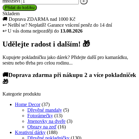
množství
Přidat do košíku
Skladem
🚚
Doprava ZDARMA nad 1000 Kč
↩
Nelíbí se? Neplatíš! Garance vrácení peněz do 14 dní
↩
U vás doma nejpozději do
13.08.2026
Udělejte radost i dalším! 🎁
Kupujete pokladničku jako dárek? Přidejte další pro kamarádku,
sestru nebo třeba pro celou rodinu...
🚚Doprava zdarma při nákupu 2 a více pokladniček
🎁
Kategorie produktu
Home Decor
(37)
Dřevěné mandaly
(5)
Fotorámečky
(13)
Jmenovky na dveře
(3)
Obrazy na zeď
(16)
Kreativní dárky
(188)
Dřevěné pokladničky
(130)