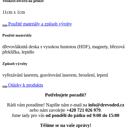
Velikost otvoru na peníze
11cm x 1cm
Použité materiály a způsob výroby
Použité materiály
dřevovláknitá deska s vysokou hustotou (HDF), magnety, březová
překližka, lepidlo
Způsob výroby
vyřezávání laserem, gravírování laserem, broušení, lepení
Otázky k produktu
Potřebujete poradit?
Rádi vám poradíme! Napište nám e-mail na
info@drevoded.cz
nebo nám zavolejte
+420 721 026 979
.
Jsme tady pro vás
od pondělí do pátku od 9:00 do 15:00
Těšíme se na vaše zprávy!