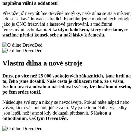
naplněna vášní a oddaností.
Přestože již nevyrábíme dřevěné motýlky, naše dílna se stala místem,
kde se setkává inovace s tradicí. Kombinujeme moderní technologie,
jako je CNC frézování a laserové gravírování, s tradičními
řemeslnými technikami.
S každým balíčkem, který odesíláme, se
snažíme předat kousek sebe a naší lásky k řemeslu.
Vlastní dílna a nové stroje
Dnes, po více než 25 000 spokojených zákaznících, jsme hrdí na
to, čeho jsme dosáhli. Naše cesta je důkazem toho, že s vášní,
tvrdou prací a odvahou následovat své sny lze dosáhnout všeho,
po čem srdce touží.
Následujte své sny a nikdy se nevzdávejte. Pokud máte nápad nebo
vášeň, která vás pohání, jděte za ní. My jsme to udělali a výsledky
jsou lepší, než jsme si kdy dokázali představit.
S láskou a
odhodláním, váš tým DřevoDěd.