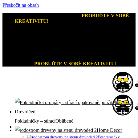
Přeskočit na obsah
Kreativní dárky a home decor
-
PROBUĎTE V SOBĚ
KREATIVITU!
+420 721 026 979 (Pon - Pát 9:00 - 15:00)
Kreativní dárky a home decor
PROBUĎTE V SOBĚ KREATIVITU!
Pokladničky – stírací
Home Decor
Fotorámečky