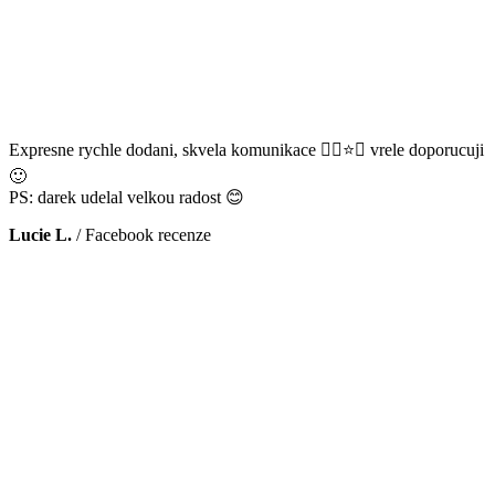
Expresne rychle dodani, skvela komunikace 👌🏻⭐️😊 vrele doporucuji
🙂
PS: darek udelal velkou radost 😊
Lucie L.
/
Facebook recenze