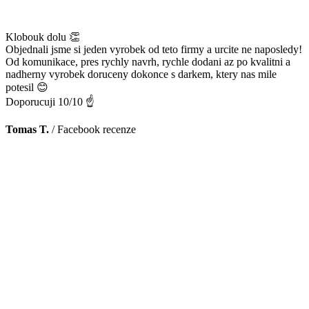
Klobouk dolu 👏
Objednali jsme si jeden vyrobek od teto firmy a urcite ne naposledy!
Od komunikace, pres rychly navrh, rychle dodani az po kvalitni a
nadherny vyrobek doruceny dokonce s darkem, ktery nas mile
potesil 😊
Doporucuji 10/10 ☝️
Tomas T.
/
Facebook recenze