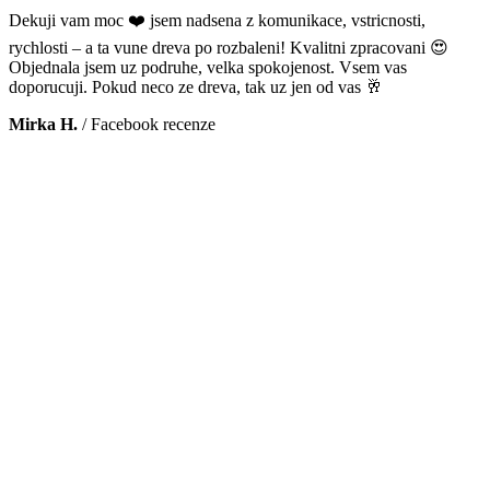
Dekuji vam moc ❤️ jsem nadsena z komunikace, vstricnosti,
rychlosti – a ta vune dreva po rozbaleni! Kvalitni zpracovani 😍
Objednala jsem uz podruhe, velka spokojenost. Vsem vas
doporucuji. Pokud neco ze dreva, tak uz jen od vas 🥂
Mirka H.
/
Facebook recenze