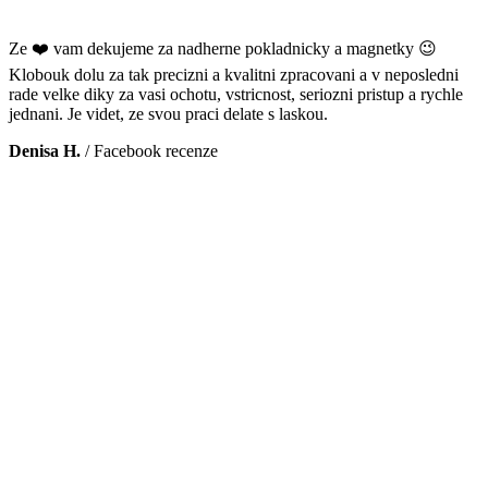
Ze ❤️ vam dekujeme za nadherne pokladnicky a magnetky 😉
Klobouk dolu za tak precizni a kvalitni zpracovani a v neposledni
rade velke diky za vasi ochotu, vstricnost, seriozni pristup a rychle
jednani. Je videt, ze svou praci delate s laskou.
Denisa H.
/
Facebook recenze