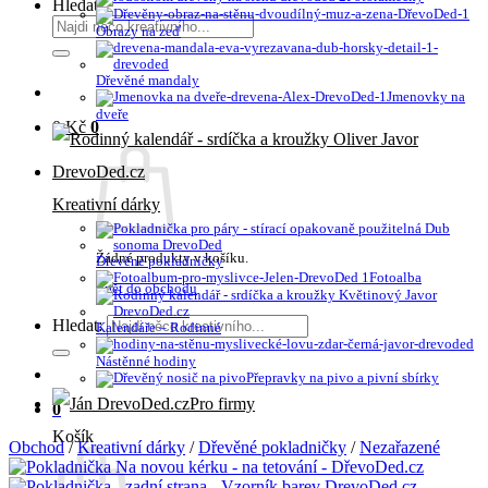
Hledat:
Obrazy na zeď
Dřevěné mandaly
Jmenovky na
dveře
0
Kč
0
Kreativní dárky
Žádné produkty v košíku.
Dřevěné pokladničky
Fotoalba
Zpět do obchodu
Hledat:
Kalendáře – Rodinné
Nástěnné hodiny
Přepravky na pivo a pivní sbírky
Pro firmy
0
Košík
Obchod
/
Kreativní dárky
/
Dřevěné pokladničky
/
Nezařazené