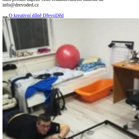
info@drevoded.cz
O kreativní dílně DřevoDěd