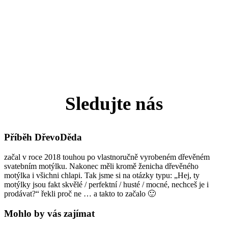
Sledujte nás
Příběh DřevoDěda
začal v roce 2018 touhou po vlastnoručně vyrobeném dřevěném
svatebním motýlku. Nakonec měli kromě ženicha dřevěného
motýlka i všichni chlapi. Tak jsme si na otázky typu: „Hej, ty
motýlky jsou fakt skvělé / perfektní / husté / mocné, nechceš je i
prodávat?“ řekli proč ne … a takto to začalo 🙂
Mohlo by vás zajímat