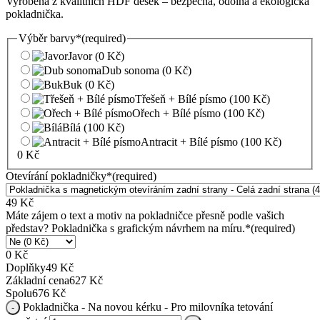
Vyrobena z kvalitních HDF desek – bezpečná, odolná a ekologická
pokladnička.
Výběr barvy
*
(required)
Javor
(0 Kč)
Dub sonoma
(0 Kč)
Buk
(0 Kč)
Třešeň + Bílé písmo
(100 Kč)
Ořech + Bílé písmo
(100 Kč)
Bílá
(100 Kč)
Antracit + Bílé písmo
(100 Kč)
0
Kč
Otevírání pokladničky
*
(required)
49
Kč
Máte zájem o text a motiv na pokladničce přesně podle vašich
představ? Pokladnička s grafickým návrhem na míru.
*
(required)
0
Kč
Doplňky
49
Kč
Základní cena
627
Kč
Spolu
676
Kč
Pokladnička - Na novou kérku - Pro milovníka tetování