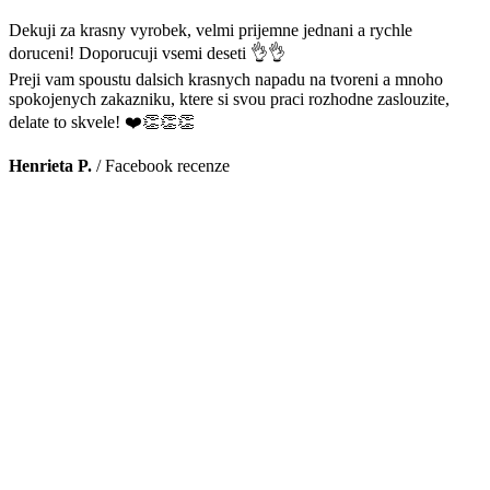
Dekuji za krasny vyrobek, velmi prijemne jednani a rychle
doruceni! Doporucuji vsemi deseti 👌👌
Preji vam spoustu dalsich krasnych napadu na tvoreni a mnoho
spokojenych zakazniku, ktere si svou praci rozhodne zaslouzite,
delate to skvele! ❤️👏👏👏
Henrieta P.
/
Facebook recenze