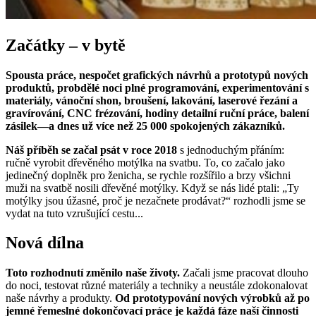
Začátky – v bytě
Spousta práce, nespočet grafických návrhů a prototypů nových
produktů, probdělé noci plné programování, experimentování s
materiály, vánoční shon, broušení, lakování, laserové řezání a
gravírování, CNC frézování, hodiny detailní ruční práce, balení
zásilek—a dnes už více než 25 000 spokojených zákazníků.
Náš příběh se začal psát v roce 2018
s jednoduchým přáním:
ručně vyrobit dřevěného motýlka na svatbu. To, co začalo jako
jedinečný doplněk pro ženicha, se rychle rozšířilo a brzy všichni
muži na svatbě nosili dřevěné motýlky. Když se nás lidé ptali: „Ty
motýlky jsou úžasné, proč je nezačnete prodávat?“ rozhodli jsme se
vydat na tuto vzrušující cestu...
Nová dílna
Toto rozhodnutí změnilo naše životy.
Začali jsme pracovat dlouho
do noci, testovat různé materiály a techniky a neustále zdokonalovat
naše návrhy a produkty.
Od prototypování nových výrobků až po
jemné řemeslné dokončovací práce je každá fáze naší činnosti