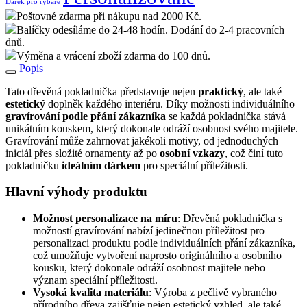
Dárek pro rybáře
Poštovné zdarma při nákupu nad 2000 Kč.
Balíčky odesíláme do 24-48 hodín. Dodání do 2-4 pracovních
dnů.
Výměna a vrácení zboží zdarma do 100 dnů.
Popis
Tato dřevěná pokladnička představuje nejen
praktický
, ale také
estetický
doplněk každého interiéru. Díky možnosti individuálního
gravírování podle přání zákazníka
se každá pokladnička stává
unikátním kouskem, který dokonale odráží osobnost svého majitele.
Gravírování může zahrnovat jakékoli motivy, od jednoduchých
iniciál přes složité ornamenty až po
osobní vzkazy
, což činí tuto
pokladničku
ideálním dárkem
pro speciální příležitosti.
Hlavní výhody produktu
Možnost personalizace na míru
: Dřevěná pokladnička s
možností gravírování nabízí jedinečnou příležitost pro
personalizaci produktu podle individuálních přání zákazníka,
což umožňuje vytvoření naprosto originálního a osobního
kousku, který dokonale odráží osobnost majitele nebo
význam speciální příležitosti.
Vysoká kvalita materiálu
: Výroba z pečlivě vybraného
přírodního dřeva zajišťuje nejen estetický vzhled, ale také