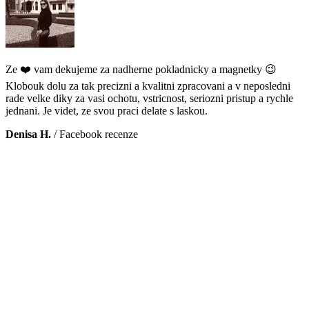
Ze ❤️ vam dekujeme za nadherne pokladnicky a magnetky 😉
Klobouk dolu za tak precizni a kvalitni zpracovani a v neposledni
rade velke diky za vasi ochotu, vstricnost, seriozni pristup a rychle
jednani. Je videt, ze svou praci delate s laskou.
Denisa H.
/
Facebook recenze