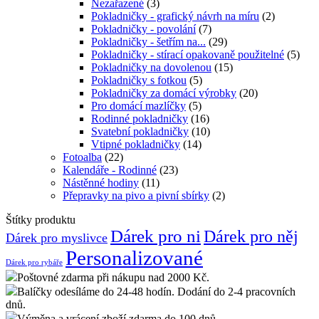
Nezařazené
(3)
Pokladničky - grafický návrh na míru
(2)
Pokladničky - povolání
(7)
Pokladničky - šetřím na...
(29)
Pokladničky - stírací opakovaně použitelné
(5)
Pokladničky na dovolenou
(15)
Pokladničky s fotkou
(5)
Pokladničky za domácí výrobky
(20)
Pro domácí mazlíčky
(5)
Rodinné pokladničky
(16)
Svatební pokladničky
(10)
Vtipné pokladničky
(14)
Fotoalba
(22)
Kalendáře - Rodinné
(23)
Nástěnné hodiny
(11)
Přepravky na pivo a pivní sbírky
(2)
Štítky produktu
Dárek pro ni
Dárek pro něj
Dárek pro myslivce
Personalizované
Dárek pro rybáře
Poštovné zdarma při nákupu nad 2000 Kč.
Balíčky odesíláme do 24-48 hodín. Dodání do 2-4 pracovních
dnů.
Výměna a vrácení zboží zdarma do 100 dnů.