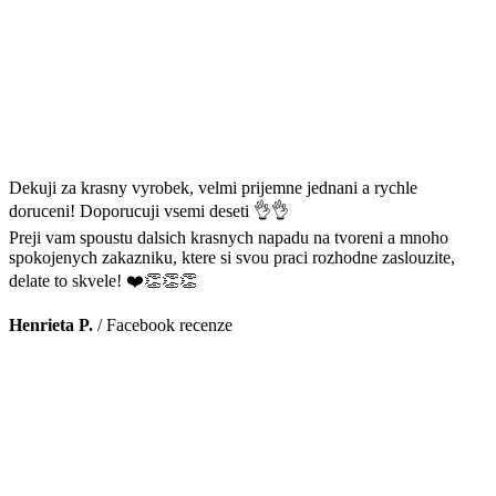
Dekuji za krasny vyrobek, velmi prijemne jednani a rychle
doruceni! Doporucuji vsemi deseti 👌👌
Preji vam spoustu dalsich krasnych napadu na tvoreni a mnoho
spokojenych zakazniku, ktere si svou praci rozhodne zaslouzite,
delate to skvele! ❤️👏👏👏
Henrieta P.
/
Facebook recenze