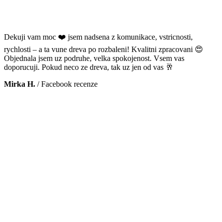
Dekuji vam moc ❤️ jsem nadsena z komunikace, vstricnosti,
rychlosti – a ta vune dreva po rozbaleni! Kvalitni zpracovani 😍
Objednala jsem uz podruhe, velka spokojenost. Vsem vas
doporucuji. Pokud neco ze dreva, tak uz jen od vas 🥂
Mirka H.
/
Facebook recenze