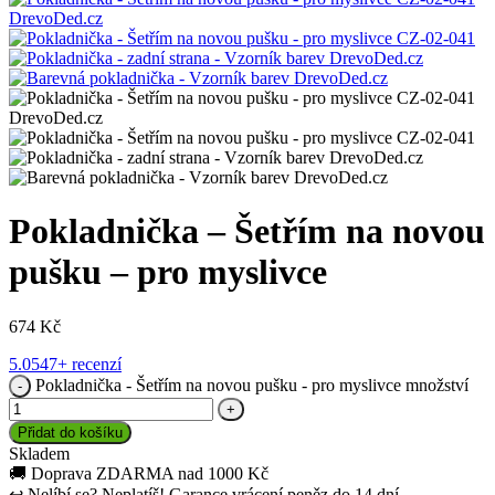
Pokladnička – Šetřím na novou
pušku – pro myslivce
674
Kč
5.0
547+ recenzí
Pokladnička - Šetřím na novou pušku - pro myslivce množství
Přidat do košíku
Skladem
🚚
Doprava ZDARMA nad 1000 Kč
↩
Nelíbí se? Neplatíš! Garance vrácení peněz do 14 dní