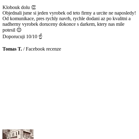
Klobouk dolu 👏
Objednali jsme si jeden vyrobek od teto firmy a urcite ne naposledy!
Od komunikace, pres rychly navrh, rychle dodani az po kvalitni a
nadherny vyrobek doruceny dokonce s darkem, ktery nas mile
potesil 😊
Doporucuji 10/10 ☝️
Tomas T.
/
Facebook recenze