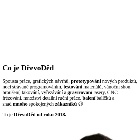
Co je DřevoDěd
Spousta práce, grafických návrhů,
prototypování
nových produktů,
noci strávané programováním,
testování
materiálů, vánoční shon,
broušení, lakování, vyřezávání a
gravírování
lasery, CNC
frézování, množství detailní ruční práce,
balení
balíčků a
snad
mnoho
spokojených
zákazníků
😉
To je
DřevoDěd od roku 2018.