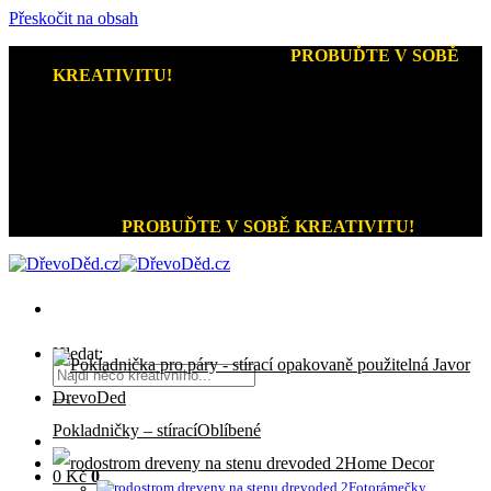
Přeskočit na obsah
Kreativní dárky a home decor
-
PROBUĎTE V SOBĚ
KREATIVITU!
+420 721 026 979 (Pon - Pát 9:00 - 15:00)
Kreativní dárky a home decor
PROBUĎTE V SOBĚ KREATIVITU!
Hledat:
Pokladničky – stírací
Home Decor
0
Kč
0
Fotorámečky