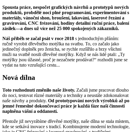
Spousta práce, nespočet grafických návrhů a prototypů nových
produktů, probdělé noci plné programování, experimentování s
materiály, vánoční shon, broušení, lakování, laserové řezání a
gravírování, CNC frézování, hodiny detailní ruční práce, balení
zásilek—a dnes už více než 25 000 spokojených zákazníků.
Náš příběh se začal psát v roce 2018
s jednoduchým přáním:
ručně vyrobit dřevěného motýlka na svatbu. To, co začalo jako
jedinečný doplněk pro ženicha, se rychle rozšířilo a brzy všichni
muži na svatbě nosili dřevěné motýlky. Když se nás lidé ptali: „Ty
motýlky jsou úžasné, proč je nezačnete prodávat?“ rozhodli jsme se
vydat na tuto vzrušující cestu...
Nová dílna
Toto rozhodnutí změnilo naše životy.
Začali jsme pracovat dlouho
do noci, testovat různé materiály a techniky a neustále zdokonalovat
naše návrhy a produkty.
Od prototypování nových výrobků až po
jemné řemeslné dokončovací práce je každá fáze naší činnosti
naplněna vášní a oddaností.
Přestože již nevyrábíme dřevěné motýlky, naše dílna se stala místem,
kde se setkává inovace s tradicí. Kombinujeme moderní technologie,
jako je CNC frézování a laserové gravírování, s tradičními