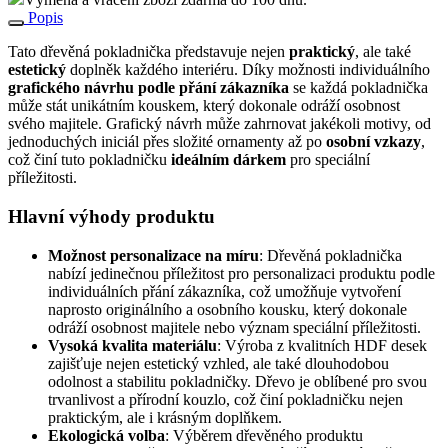
Popis
Tato dřevěná pokladnička představuje nejen
praktický
, ale také
estetický
doplněk každého interiéru. Díky možnosti individuálního
grafického návrhu podle přání zákazníka
se každá pokladnička
může stát unikátním kouskem, který dokonale odráží osobnost
svého majitele. Grafický návrh může zahrnovat jakékoli motivy, od
jednoduchých iniciál přes složité ornamenty až po
osobní vzkazy
,
což činí tuto pokladničku
ideálním dárkem
pro speciální
příležitosti.
Hlavní výhody produktu
Možnost personalizace na míru
: Dřevěná pokladnička
nabízí jedinečnou příležitost pro personalizaci produktu podle
individuálních přání zákazníka, což umožňuje vytvoření
naprosto originálního a osobního kousku, který dokonale
odráží osobnost majitele nebo význam speciální příležitosti.
Vysoká kvalita materiálu
: Výroba z kvalitních HDF desek
zajišťuje nejen estetický vzhled, ale také dlouhodobou
odolnost a stabilitu pokladničky. Dřevo je oblíbené pro svou
trvanlivost a přírodní kouzlo, což činí pokladničku nejen
praktickým, ale i krásným doplňkem.
Ekologická volba
: Výběrem dřevěného produktu