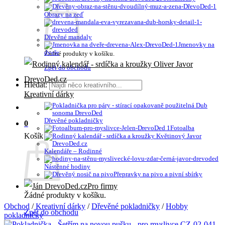
Obrazy na zeď
Dřevěné mandaly
Jmenovky na
dveře
Žádné produkty v košíku.
Zpět do obchodu
Hledat:
Kreativní dárky
Dřevěné pokladničky
0
Fotoalba
Košík
Kalendáře – Rodinné
Nástěnné hodiny
Přepravky na pivo a pivní sbírky
Pro firmy
Žádné produkty v košíku.
Obchod
/
Kreativní dárky
/
Dřevěné pokladničky
/
Hobby
Zpět do obchodu
pokladničky