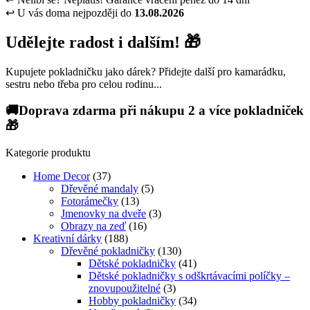
↩
U vás doma nejpozději do
13.08.2026
Udělejte radost i dalším! 🎁
Kupujete pokladničku jako dárek? Přidejte další pro kamarádku,
sestru nebo třeba pro celou rodinu...
🚚Doprava zdarma při nákupu 2 a více pokladniček
🎁
Kategorie produktu
Home Decor
(37)
Dřevěné mandaly
(5)
Fotorámečky
(13)
Jmenovky na dveře
(3)
Obrazy na zeď
(16)
Kreativní dárky
(188)
Dřevěné pokladničky
(130)
Dětské pokladničky
(41)
Dětské pokladničky s odškrtávacími políčky –
znovupoužitelné
(3)
Hobby pokladničky
(34)