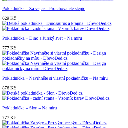
Pokladnička – Za vejce – Pro chovatele slepic
629
Kč
Pokladnička – Dino a Jurský svět – Na míru
777
Kč
Pokladnička – Navrhněte si vlastní pokladničku – Na míru
876
Kč
Pokladnička – Slon – Na míru
777
Kč