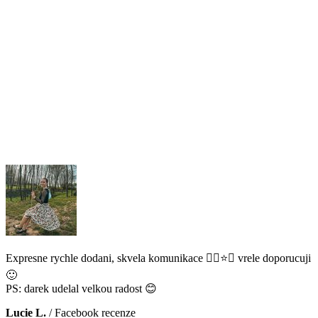
Expresne rychle dodani, skvela komunikace 👌🏻⭐️😊 vrele doporucuji
🙂
PS: darek udelal velkou radost 😊
Lucie L.
/
Facebook recenze