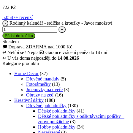
722
Kč
5.0
547+ recenzí
Rodinný kalendář - srdíčka a kroužky - Javor množství
Přidat do košíku
Skladem
🚚
Doprava ZDARMA nad 1000 Kč
↩
Nelíbí se? Neplatíš! Garance vrácení peněz do 14 dní
↩
U vás doma nejpozději do
14.08.2026
Kategorie produktu
Home Decor
(37)
Dřevěné mandaly
(5)
Fotorámečky
(13)
Jmenovky na dveře
(3)
Obrazy na zeď
(16)
Kreativní dárky
(188)
Dřevěné pokladničky
(130)
Dětské pokladničky
(41)
Dětské pokladničky s odškrtávacími políčky –
znovupoužitelné
(3)
Hobby pokladničky
(34)
Nezařazené
(3)