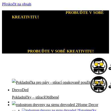
Přeskočit na obsah
Kreativní dárky a home decor
-
PROBUĎTE V SOBĚ
KREATIVITU!
+420 721 026 979 (Pon - Pát 9:00 - 15:00)
Kreativní dárky a home decor
PROBUĎTE V SOBĚ KREATIVITU!
Pokladničky – stírací
Home Decor
Fotorámečky