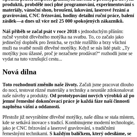
produktů, probdělé noci plné programování, experimentování s
materiály, vánoční shon, broušení, lakování, laserové řezání a
gravírování, CNC frézování, hodiny detailní ruční práce, balení
zásilek—a dnes už více než 25 000 spokojených zákazníků.
Náš příběh se začal psát v roce 2018
s jednoduchým přáním:
ručně vyrobit dřevěného motýlka na svatbu. To, co začalo jako
jedinečný doplněk pro ženicha, se rychle rozšířilo a brzy všichni
muži na svatbě nosili dřevěné motýlky. Když se nás lidé ptali: „Ty
motýlky jsou úžasné, proč je nezačnete prodávat?“ rozhodli jsme se
vydat na tuto vzrušující cestu...
Nová dílna
Toto rozhodnutí změnilo naše životy.
Začali jsme pracovat dlouho
do noci, testovat různé materiály a techniky a neustále zdokonalovat
naše návrhy a produkty.
Od prototypování nových výrobků až po
jemné řemeslné dokončovací práce je každá fáze naší činnosti
naplněna vášní a oddaností.
Přestože již nevyrábíme dřevěné motýlky, naše dílna se stala místem,
kde se setkává inovace s tradicí. Kombinujeme moderní technologie,
jako je CNC frézování a laserové gravírování, s tradičními
řemeslnými technikami.
S každým balíčkem, který odesíláme, se