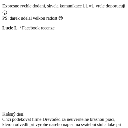
Expresne rychle dodani, skvela komunikace 👌🏻⭐️😊 vrele doporucuji
🙂
PS: darek udelal velkou radost 😊
Lucie L.
/
Facebook recenze
Krásný den!
Chci podekovat firme Drevoděd za neuveritelne krasnou praci,
kterou odvedli pri vyrobe naseho napisu na svatebni stul a take pri