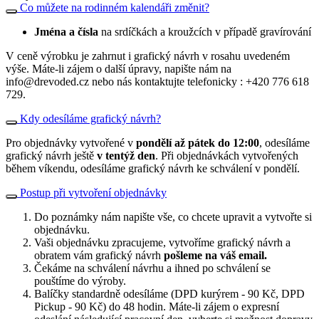
Co můžete na rodinném kalendáři změnit?
Jména a čísla
na srdíčkách a kroužcích v případě gravírování
V ceně výrobku je zahrnut i grafický návrh v rosahu uvedeném
výše. Máte-li zájem o další úpravy, napište nám na
info@drevoded.cz nebo nás kontaktujte telefonicky : +420 776 618
729.
Kdy odesíláme grafický návrh?
Pro objednávky vytvořené v
pondělí až pátek do 12:00
, odesíláme
grafický návrh ještě
v tentýž den
. Při objednávkách vytvořených
během víkendu, odesíláme grafický návrh ke schválení v pondělí.
Postup při vytvoření objednávky
Do poznámky nám napište vše, co chcete upravit a vytvořte si
objednávku.
Vaši objednávku zpracujeme, vytvoříme grafický návrh a
obratem vám grafický návrh
pošleme na váš email.
Čekáme na schválení návrhu a ihned po schválení se
pouštíme do výroby.
Balíčky standardně odesíláme (DPD kurýrem - 90 Kč, DPD
Pickup - 90 Kč) do 48 hodin. Máte-li zájem o expresní