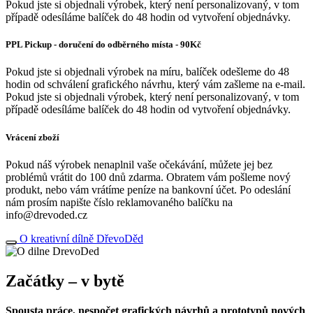
Pokud jste si objednali výrobek, který není personalizovaný, v tom
případě odesíláme balíček do 48 hodin od vytvoření objednávky.
PPL Pickup - doručení do odběrného místa - 90Kč
Pokud jste si objednali výrobek na míru, balíček odešleme do 48
hodin od schválení grafického návrhu, který vám zašleme na e-mail.
Pokud jste si objednali výrobek, který není personalizovaný, v tom
případě odesíláme balíček do 48 hodin od vytvoření objednávky.
Vrácení zboží
Pokud náš výrobek nenaplnil vaše očekávání, můžete jej bez
problémů vrátit do 100 dnů zdarma. Obratem vám pošleme nový
produkt, nebo vám vrátíme peníze na bankovní účet. Po odeslání
nám prosím napište číslo reklamovaného balíčku na
info@drevoded.cz
O kreativní dílně DřevoDěd
Začátky – v bytě
Spousta práce, nespočet grafických návrhů a prototypů nových