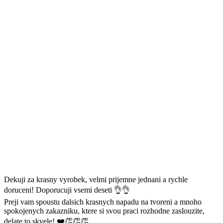
Dekuji za krasny vyrobek, velmi prijemne jednani a rychle
doruceni! Doporucuji vsemi deseti 👌👌
Preji vam spoustu dalsich krasnych napadu na tvoreni a mnoho
spokojenych zakazniku, ktere si svou praci rozhodne zaslouzite,
delate to skvele! ❤️👏👏👏