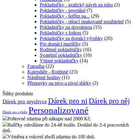
Pokladničky - grafický návrh na míru
(2)
Pokladničky - povolání
(7)
Pokladničky - šetřím na...
(29)
Pokladničky - stírací opakovaně použitelné
(5)
Pokladničky na dovolenou
(15)
Pokladničky s fotkou
(5)
Pokladničky za domácí výrobky
(20)
Pro domácí mazlíčky
(5)
Rodinné pokladničky
(16)
Svatební pokladničky
(10)
Vtipné pokladničky
(14)
Fotoalba
(22)
Kalendáře - Rodinné
(23)
Nástěnné hodiny
(11)
Přepravky na pivo a pivní sbírky
(2)
Štítky produktu
Dárek pro ni
Dárek pro něj
Dárek pro myslivce
Personalizované
Dárek pro rybáře
Poštovné zdarma při nákupu nad 2000 Kč.
Balíčky odesíláme do 24-48 hodín. Dodání do 2-4 pracovních
dnů.
Výměna a vrácení zboží zdarma do 100 dnů.