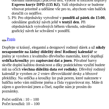
odeslání následující pracovní den, vyberte si možnost dopravy
Express kurýr DPD (135 Kč)
. Vaší objednávce se budeme
věnovat prioritně a uděláme vše pro to, abychom vám balíček
doručili co nejdříve.
PS: Pro objednávky vytvořené v
pondělí až pátek do 15:00
,
odesíláme grafický návrh ještě
v tentýž den
. Při
objednávkách vytvořených během víkendu, odesíláme
grafický návrh ke schválení v pondělí.
Popis
Dopřejte si krásný, elegantní a designový rodinný dárek a už
nikdy
nezapomeňte na žádný důležitý den! Rodinný kalendář
se
jmény je vyroben z kvalitního dřevěného materiálu, který doplňují
srdíčka/kroužky
pro
zapisování dat a jmen
. Půvabné barvy
skvěle doplní každou domácnost a díky praktickému využití budete
mít na očích
všechna důležitá data své rodinky
. Dřevěný rodinný
kalendář je vyroben ze 2 vrstev dřevovláknité desky a březové
překližky. Na srdíčka a kroužky lze psát perem, které naleznete v
balíčku nebo vám můžeme jména a čísla vygravírovat my. Máte-li
zájem o gravírování jmen a čísel, napište nám je prosím do
poznámky.
Počet srdíček : 10 – 100
Počet kroužků: 10 – 100