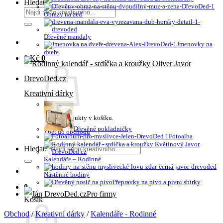
Hledat:
Obrazy na zeď
Dřevěné mandaly
Jmenovky na
dveře
0
Kč
0
Kreativní dárky
Žádné produkty v košíku.
Dřevěné pokladničky
Zpět do obchodu
Fotoalba
Hledat:
Kalendáře – Rodinné
Nástěnné hodiny
Přepravky na pivo a pivní sbírky
0
Pro firmy
Košík
Obchod
/
Kreativní dárky
/
Kalendáře - Rodinné