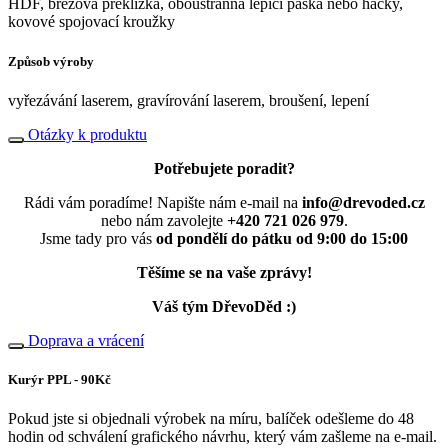
HDF, březová překližka, oboustranná lepící páska nebo háčky,
kovové spojovací kroužky
Způsob výroby
vyřezávání laserem, gravírování laserem, broušení, lepení
Otázky k produktu
Potřebujete poradit?
Rádi vám poradíme! Napište nám e-mail na
info@drevoded.cz
nebo nám zavolejte
+420 721 026 979
.
Jsme tady pro vás
od pondělí do pátku od 9:00 do 15:00
Těšíme se na vaše zprávy!
Váš tým DřevoDěd :)
Doprava a vrácení
Kurýr PPL - 90Kč
Pokud jste si objednali výrobek na míru, balíček odešleme do 48
hodin od schválení grafického návrhu, který vám zašleme na e-mail.