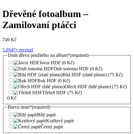
Dřevěné fotoalbum –
Zamilovaní ptáčci
749
Kč
5.0
547+ recenzí
Druh dřeva použitého na album
*
(required)
Javor HDF
(0 Kč)
Dub sonoma HDF
(0 Kč)
Bílá HDF (zlaté písmo)
(75 Kč)
Buk HDF
(0 Kč)
Ořech HDF (bílé písmo)
(75 Kč)
Třešeň HDF
(75 Kč)
0
Kč
Barva stran
*
(required)
Bílý papír
Kraftový papír
Černý papír