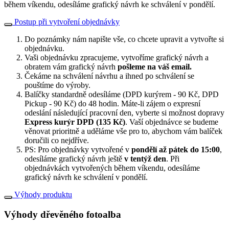
během víkendu, odesíláme grafický návrh ke schválení v pondělí.
Postup při vytvoření objednávky
Do poznámky nám napište vše, co chcete upravit a vytvořte si
objednávku.
Vaši objednávku zpracujeme, vytvoříme grafický návrh a
obratem vám grafický návrh
pošleme na váš email.
Čekáme na schválení návrhu a ihned po schválení se
pouštíme do výroby.
Balíčky standardně odesíláme (DPD kurýrem - 90 Kč, DPD
Pickup - 90 Kč) do 48 hodin. Máte-li zájem o expresní
odeslání následující pracovní den, vyberte si možnost dopravy
Express kurýr DPD (135 Kč)
. Vaší objednávce se budeme
věnovat prioritně a uděláme vše pro to, abychom vám balíček
doručili co nejdříve.
PS: Pro objednávky vytvořené v
pondělí až pátek do 15:00
,
odesíláme grafický návrh ještě
v tentýž den
. Při
objednávkách vytvořených během víkendu, odesíláme
grafický návrh ke schválení v pondělí.
Výhody produktu
Výhody dřevěného fotoalba