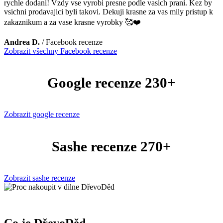
rychle dodani! Vzdy vse vyrobi presne podle vasich prani. Kez by
vsichni prodavajici byli takovi. Dekuji krasne za vas mily pristup k
zakaznikum a za vase krasne vyrobky 🥰❤️
Andrea D.
/
Facebook recenze
Zobrazit všechny Facebook recenze
Google recenze 230+
Zobrazit google recenze
Sashe recenze 270+
Zobrazit sashe recenze
Co je DřevoDěd