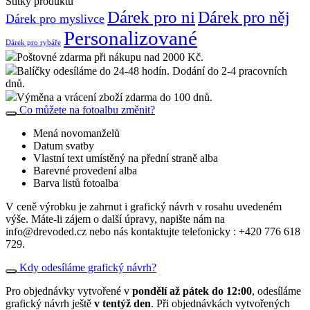
Štítky produktu
Dárek pro ni
Dárek pro něj
Dárek pro myslivce
Personalizované
Dárek pro rybáře
Poštovné zdarma při nákupu nad 2000 Kč.
Balíčky odesíláme do 24-48 hodín. Dodání do 2-4 pracovních
dnů.
Výměna a vrácení zboží zdarma do 100 dnů.
Co můžete na fotoalbu změnit?
Mená novomanželů
Datum svatby
Vlastní text umístěný na přední straně alba
Barevné provedení alba
Barva listů fotoalba
V ceně výrobku je zahrnut i grafický návrh v rosahu uvedeném
výše. Máte-li zájem o další úpravy, napište nám na
info@drevoded.cz nebo nás kontaktujte telefonicky : +420 776 618
729.
Kdy odesíláme grafický návrh?
Pro objednávky vytvořené v
pondělí až pátek do 12:00
, odesíláme
grafický návrh ještě
v tentýž den
. Při objednávkách vytvořených