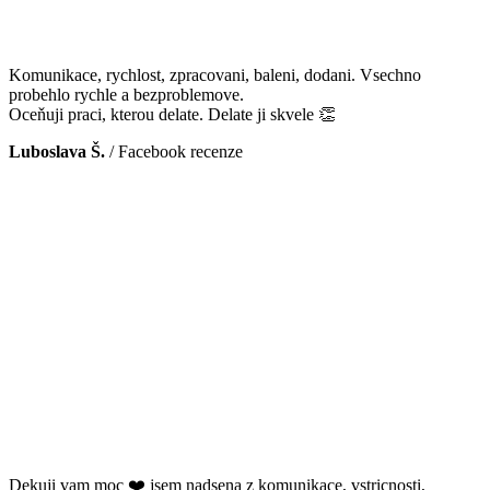
Komunikace, rychlost, zpracovani, baleni, dodani. Vsechno
probehlo rychle a bezproblemove.
Oceňuji praci, kterou delate. Delate ji skvele 👏
Luboslava Š.
/
Facebook recenze
Dekuji vam moc ❤️ jsem nadsena z komunikace, vstricnosti,