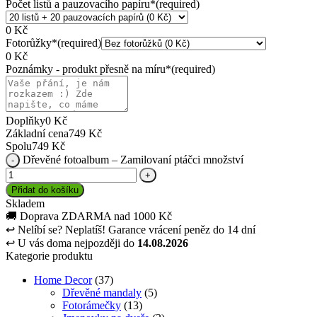
Počet listů a pauzovacího papíru
*
(required)
0
Kč
Fotorůžky
*
(required)
0
Kč
Poznámky - produkt přesně na míru
*
(required)
Doplňky
0
Kč
Základní cena
749
Kč
Spolu
749
Kč
Dřevěné fotoalbum – Zamilovaní ptáčci množství
Přidat do košíku
Skladem
🚚
Doprava ZDARMA nad 1000 Kč
↩
Nelíbí se? Neplatíš! Garance vrácení peněz do 14 dní
↩
U vás doma nejpozději do
14.08.2026
Kategorie produktu
Home Decor
(37)
Dřevěné mandaly
(5)
Fotorámečky
(13)