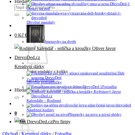
Hledat:
Obrazy na zeď
Dřevěné mandaly
0
Kč
0
Jmenovky na dveře
Kreativní dárky
Žádné produkty v košíku.
Zpět do obchodu
Dřevěné pokladničky
Fotoalba
Hledat:
Kalendáře – Rodinné
Nástěnné hodiny
0
Přepravky na pivo a pivní sbírky
Košík
Pro firmy
Obchod
/
Kreativní dárky
/
Fotoalba