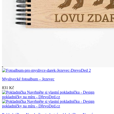
Myslivecké fotoalbum – Jezevec
831
Kč