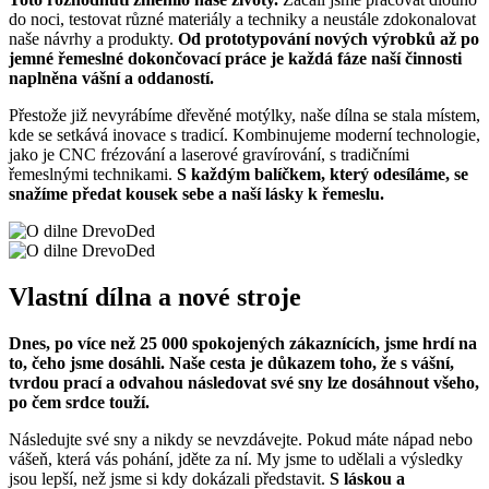
do noci, testovat různé materiály a techniky a neustále zdokonalovat
naše návrhy a produkty.
Od prototypování nových výrobků až po
jemné řemeslné dokončovací práce je každá fáze naší činnosti
naplněna vášní a oddaností.
Přestože již nevyrábíme dřevěné motýlky, naše dílna se stala místem,
kde se setkává inovace s tradicí. Kombinujeme moderní technologie,
jako je CNC frézování a laserové gravírování, s tradičními
řemeslnými technikami.
S každým balíčkem, který odesíláme, se
snažíme předat kousek sebe a naší lásky k řemeslu.
Vlastní dílna a nové stroje
Dnes, po více než 25 000 spokojených zákaznících, jsme hrdí na
to, čeho jsme dosáhli. Naše cesta je důkazem toho, že s vášní,
tvrdou prací a odvahou následovat své sny lze dosáhnout všeho,
po čem srdce touží.
Následujte své sny a nikdy se nevzdávejte. Pokud máte nápad nebo
vášeň, která vás pohání, jděte za ní. My jsme to udělali a výsledky
jsou lepší, než jsme si kdy dokázali představit.
S láskou a