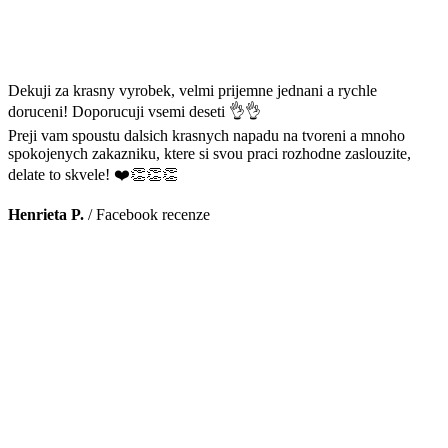
Dekuji za krasny vyrobek, velmi prijemne jednani a rychle
doruceni! Doporucuji vsemi deseti 👌👌
Preji vam spoustu dalsich krasnych napadu na tvoreni a mnoho
spokojenych zakazniku, ktere si svou praci rozhodne zaslouzite,
delate to skvele! ❤️👏👏👏
Henrieta P.
/
Facebook recenze