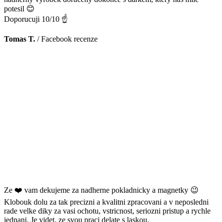
potesil 😊
Doporucuji 10/10 ☝️
Tomas T.
/
Facebook recenze
Ze ❤️ vam dekujeme za nadherne pokladnicky a magnetky 😉
Klobouk dolu za tak precizni a kvalitni zpracovani a v neposledni
rade velke diky za vasi ochotu, vstricnost, seriozni pristup a rychle
jednani. Je videt, ze svou praci delate s laskou.