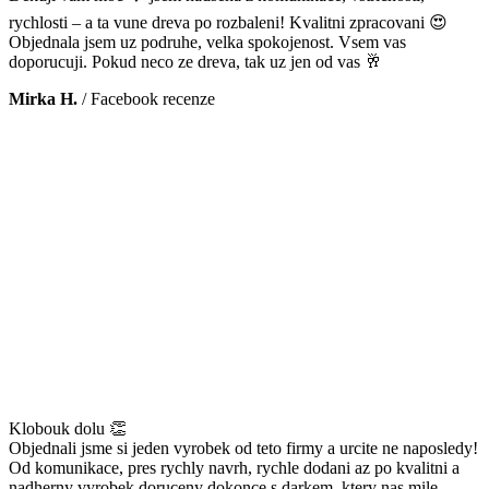
rychlosti – a ta vune dreva po rozbaleni! Kvalitni zpracovani 😍
Objednala jsem uz podruhe, velka spokojenost. Vsem vas
doporucuji. Pokud neco ze dreva, tak uz jen od vas 🥂
Mirka H.
/
Facebook recenze
Klobouk dolu 👏
Objednali jsme si jeden vyrobek od teto firmy a urcite ne naposledy!
Od komunikace, pres rychly navrh, rychle dodani az po kvalitni a
nadherny vyrobek doruceny dokonce s darkem, ktery nas mile