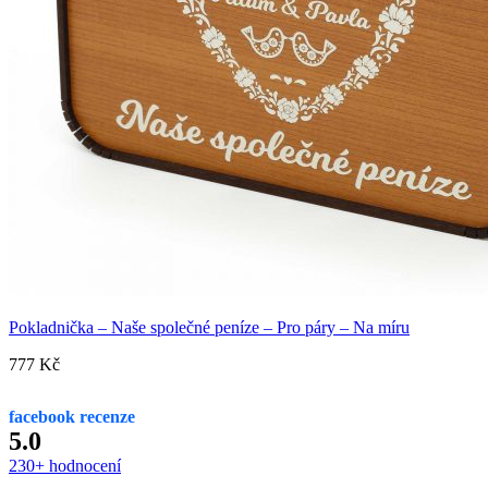
Pokladnička – Naše společné peníze – Pro páry – Na míru
777
Kč
facebook recenze
5.0
230+ hodnocení