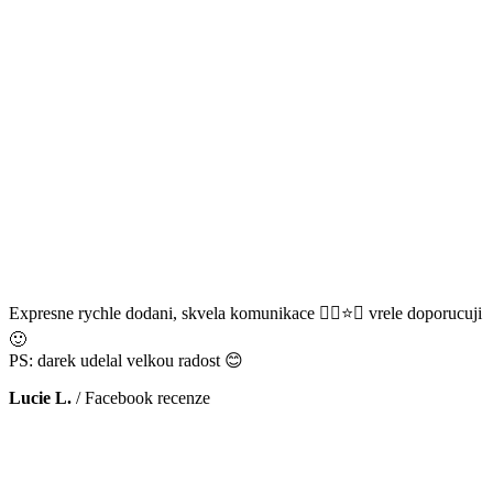
Expresne rychle dodani, skvela komunikace 👌🏻⭐️😊 vrele doporucuji
🙂
PS: darek udelal velkou radost 😊
Lucie L.
/
Facebook recenze