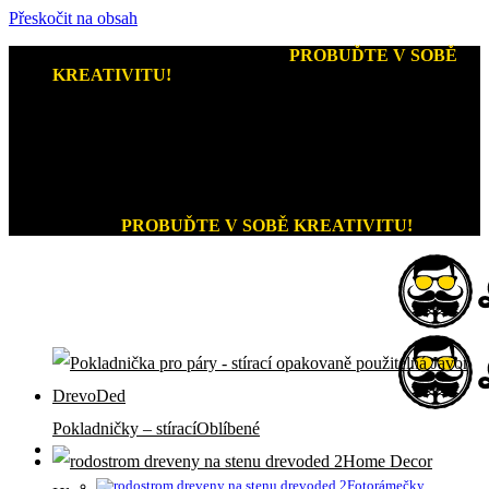
Přeskočit na obsah
Kreativní dárky a home decor
-
PROBUĎTE V SOBĚ
KREATIVITU!
+420 721 026 979 (Pon - Pát 9:00 - 15:00)
Kreativní dárky a home decor
PROBUĎTE V SOBĚ KREATIVITU!
Pokladničky – stírací
Home Decor
Fotorámečky