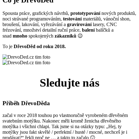
Spousta práce, grafických návrhů,
prototypování
nových produktů,
noci strávané programováním,
testování
materiálů, vánoční shon,
broušení, lakování, vyřezávání a
gravírování
lasery, CNC
frézování, množství detailní ruční práce,
balení
balíčků a
snad
mnoho
spokojených
zákazníků
😉
To je
DřevoDěd od roku 2018.
Sledujte nás
Příběh DřevoDěda
začal v roce 2018 touhou po vlastnoručně vyrobeném dřevěném
svatebním motýlku. Nakonec měli kromě ženicha dřevěného
motýlka i všichni chlapi. Tak jsme si na otázky typu: „Hej, ty
motýlky jsou fakt skvělé / perfektní / husté / mocné, nechceš je i
prodávat?“ řekli proč ne … a takto to začalo 🙂