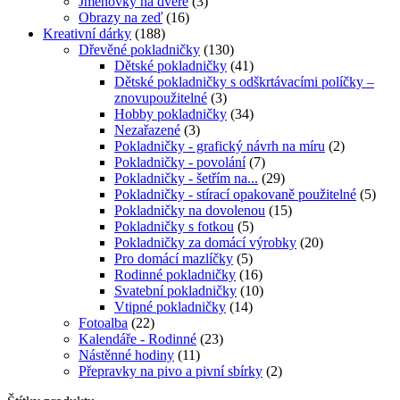
Jmenovky na dveře
(3)
Obrazy na zeď
(16)
Kreativní dárky
(188)
Dřevěné pokladničky
(130)
Dětské pokladničky
(41)
Dětské pokladničky s odškrtávacími políčky –
znovupoužitelné
(3)
Hobby pokladničky
(34)
Nezařazené
(3)
Pokladničky - grafický návrh na míru
(2)
Pokladničky - povolání
(7)
Pokladničky - šetřím na...
(29)
Pokladničky - stírací opakovaně použitelné
(5)
Pokladničky na dovolenou
(15)
Pokladničky s fotkou
(5)
Pokladničky za domácí výrobky
(20)
Pro domácí mazlíčky
(5)
Rodinné pokladničky
(16)
Svatební pokladničky
(10)
Vtipné pokladničky
(14)
Fotoalba
(22)
Kalendáře - Rodinné
(23)
Nástěnné hodiny
(11)
Přepravky na pivo a pivní sbírky
(2)