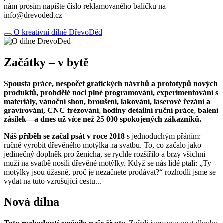
nám prosím napište číslo reklamovaného balíčku na
info@drevoded.cz
O kreativní dílně DřevoDěd
Začátky – v bytě
Spousta práce, nespočet grafických návrhů a prototypů nových
produktů, probdělé noci plné programování, experimentování s
materiály, vánoční shon, broušení, lakování, laserové řezání a
gravírování, CNC frézování, hodiny detailní ruční práce, balení
zásilek—a dnes už více než 25 000 spokojených zákazníků.
Náš příběh se začal psát v roce 2018
s jednoduchým přáním:
ručně vyrobit dřevěného motýlka na svatbu. To, co začalo jako
jedinečný doplněk pro ženicha, se rychle rozšířilo a brzy všichni
muži na svatbě nosili dřevěné motýlky. Když se nás lidé ptali: „Ty
motýlky jsou úžasné, proč je nezačnete prodávat?“ rozhodli jsme se
vydat na tuto vzrušující cestu...
Nová dílna
Toto rozhodnutí změnilo naše životy.
Začali jsme pracovat dlouho