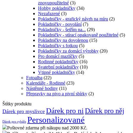
znovupoužitelné
(3)
Hobby pokladničky
(34)
Nezařazené
(3)
Pokladničky - grafický návrh na míru
(2)
Pokladničky - povolání
(7)
Pokladničky - šetřím na...
(29)
Pokladničky - stírací opakovaně použitelné
(5)
Pokladničky na dovolenou
(15)
Pokladničky s fotkou
(5)
Pokladničky za domácí výrobky
(20)
Pro domácí mazlíčky
(5)
Rodinné pokladničky
(16)
Svatební pokladničky
(10)
Vtipné pokladničky
(14)
Fotoalba
(22)
Kalendáře - Rodinné
(23)
Nástěnné hodiny
(11)
Přepravky na pivo a pivní sbírky
(2)
Štítky produktu
Dárek pro ni
Dárek pro něj
Dárek pro myslivce
Personalizované
Dárek pro rybáře
Poštovné zdarma při nákupu nad 2000 Kč.