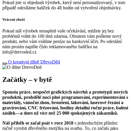
Pokud jste si objednali výrobek, který není personalizovaný, v tom
případě odesíláme balíček do 48 hodin od vytvoření objednávky.
Vrácení zboží
Pokud náš výrobek nenaplnil vaše očekávání, můžete jej bez
problémů vrátit do 100 dnů zdarma. Obratem vám pošleme nový
produkt, nebo vám vrátíme peníze na bankovní účet. Po odeslání
nám prosím napište číslo reklamovaného balíčku na
info@drevoded.cz
O kreativní dílně DřevoDěd
Začátky – v bytě
Spousta práce, nespočet grafických návrhů a prototypů nových
produktů, probdělé noci plné programování, experimentování s
materiály, vánoční shon, broušení, lakování, laserové řezání a
gravírování, CNC frézování, hodiny detailní ruční práce, balení
zásilek—a dnes už více než 25 000 spokojených zákazníků.
Náš příběh se začal psát v roce 2018
s jednoduchým přáním:
ručně vyrobit dřevěného motýlka na svatbu. To, co začalo jako