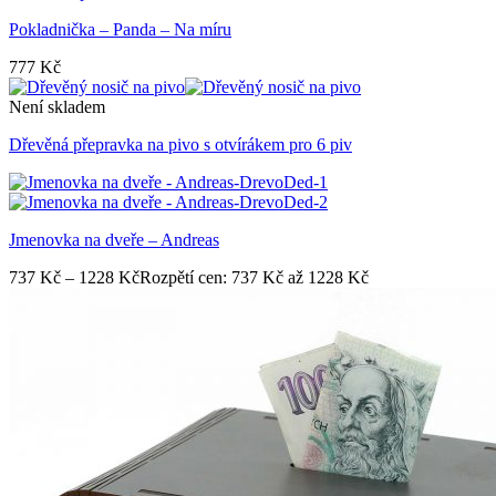
Pokladnička – Panda – Na míru
777
Kč
Není skladem
Dřevěná přepravka na pivo s otvírákem pro 6 piv
Jmenovka na dveře – Andreas
737
Kč
–
1228
Kč
Rozpětí cen: 737 Kč až 1228 Kč