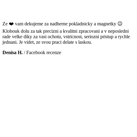
Ze ❤️ vam dekujeme za nadherne pokladnicky a magnetky 😉
Klobouk dolu za tak precizni a kvalitni zpracovani a v neposledni
rade velke diky za vasi ochotu, vstricnost, seriozni pristup a rychle
jednani. Je videt, ze svou praci delate s laskou.
Denisa H.
/
Facebook recenze