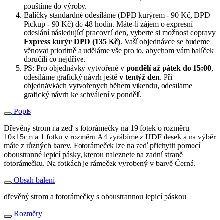
pouštíme do výroby.
Balíčky standardně odesíláme (DPD kurýrem - 90 Kč, DPD
Pickup - 90 Kč) do 48 hodin. Máte-li zájem o expresní
odeslání následující pracovní den, vyberte si možnost dopravy
Express kurýr DPD (135 Kč)
. Vaší objednávce se budeme
věnovat prioritně a uděláme vše pro to, abychom vám balíček
doručili co nejdříve.
PS: Pro objednávky vytvořené v
pondělí až pátek do 15:00
,
odesíláme grafický návrh ještě
v tentýž den
. Při
objednávkách vytvořených během víkendu, odesíláme
grafický návrh ke schválení v pondělí.
Popis
Dřevěný strom na zeď s fotorámečky na 19 fotek o rozměru
10x15cm a 1 fotku v rozměru A4 vyrábíme z HDF desek a na výběr
máte z různých barev. Fotorámeček lze na zeď přichytit pomocí
oboustranné lepicí pásky, kterou naleznete na zadní straně
fotorámečku. Na fotkách je rámeček vyrobený v barvě Černá.
Obsah balení
dřevěný strom a fotorámečky s oboustrannou lepicí páskou
Rozměry