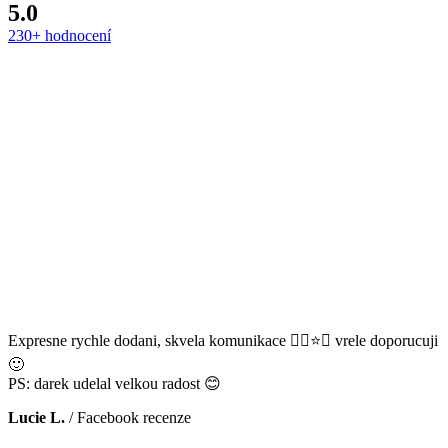
5.0
230+ hodnocení
Expresne rychle dodani, skvela komunikace 👌🏻⭐️😊 vrele doporucuji
🙂
PS: darek udelal velkou radost 😊
Lucie L.
/
Facebook recenze