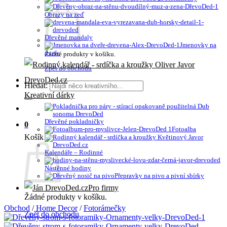
Obrazy na zeď
Dřevěné mandaly
Jmenovky na
dveře
Žádné produkty v košíku.
Zpět do obchodu
Hledat:
Kreativní dárky
Dřevěné pokladničky
0
Fotoalba
Košík
Kalendáře – Rodinné
Nástěnné hodiny
Přepravky na pivo a pivní sbírky
Pro firmy
Žádné produkty v košíku.
Obchod
/
Home Decor
/
Fotorámečky
Zpět do obchodu