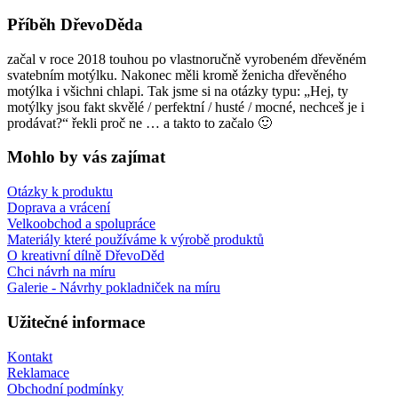
Příběh DřevoDěda
začal v roce 2018 touhou po vlastnoručně vyrobeném dřevěném
svatebním motýlku. Nakonec měli kromě ženicha dřevěného
motýlka i všichni chlapi. Tak jsme si na otázky typu: „Hej, ty
motýlky jsou fakt skvělé / perfektní / husté / mocné, nechceš je i
prodávat?“ řekli proč ne … a takto to začalo 🙂
Mohlo by vás zajímat
Otázky k produktu
Doprava a vrácení
Velkoobchod a spolupráce
Materiály které používáme k výrobě produktů
O kreativní dílně DřevoDěd
Chci návrh na míru
Galerie - Návrhy pokladniček na míru
Užitečné informace
Kontakt
Reklamace
Obchodní podmínky