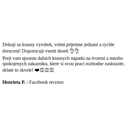
Dekuji za krasny vyrobek, velmi prijemne jednani a rychle
doruceni! Doporucuji vsemi deseti 👌👌
Preji vam spoustu dalsich krasnych napadu na tvoreni a mnoho
spokojenych zakazniku, ktere si svou praci rozhodne zaslouzite,
delate to skvele! ❤️👏👏👏
Henrieta P.
/
Facebook recenze