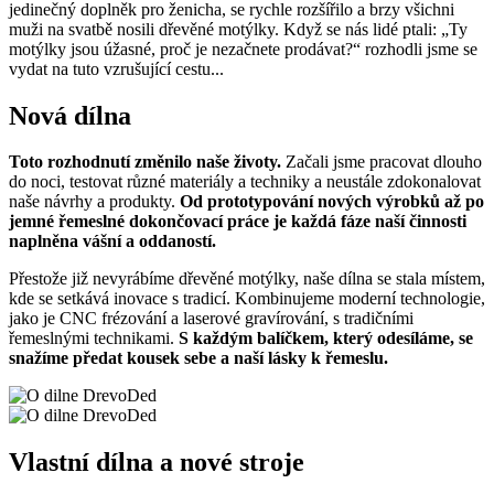
jedinečný doplněk pro ženicha, se rychle rozšířilo a brzy všichni
muži na svatbě nosili dřevěné motýlky. Když se nás lidé ptali: „Ty
motýlky jsou úžasné, proč je nezačnete prodávat?“ rozhodli jsme se
vydat na tuto vzrušující cestu...
Nová dílna
Toto rozhodnutí změnilo naše životy.
Začali jsme pracovat dlouho
do noci, testovat různé materiály a techniky a neustále zdokonalovat
naše návrhy a produkty.
Od prototypování nových výrobků až po
jemné řemeslné dokončovací práce je každá fáze naší činnosti
naplněna vášní a oddaností.
Přestože již nevyrábíme dřevěné motýlky, naše dílna se stala místem,
kde se setkává inovace s tradicí. Kombinujeme moderní technologie,
jako je CNC frézování a laserové gravírování, s tradičními
řemeslnými technikami.
S každým balíčkem, který odesíláme, se
snažíme předat kousek sebe a naší lásky k řemeslu.
Vlastní dílna a nové stroje