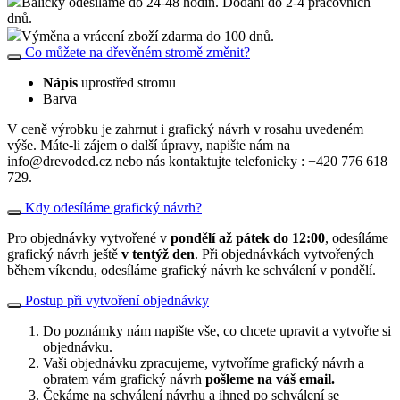
Balíčky odesíláme do 24-48 hodín. Dodání do 2-4 pracovních
dnů.
Výměna a vrácení zboží zdarma do 100 dnů.
Co můžete na dřevěném stromě změnit?
Nápis
uprostřed stromu
Barva
V ceně výrobku je zahrnut i grafický návrh v rosahu uvedeném
výše. Máte-li zájem o další úpravy, napište nám na
info@drevoded.cz nebo nás kontaktujte telefonicky : +420 776 618
729.
Kdy odesíláme grafický návrh?
Pro objednávky vytvořené v
pondělí až pátek do 12:00
, odesíláme
grafický návrh ještě
v tentýž den
. Při objednávkách vytvořených
během víkendu, odesíláme grafický návrh ke schválení v pondělí.
Postup při vytvoření objednávky
Do poznámky nám napište vše, co chcete upravit a vytvořte si
objednávku.
Vaši objednávku zpracujeme, vytvoříme grafický návrh a
obratem vám grafický návrh
pošleme na váš email.
Čekáme na schválení návrhu a ihned po schválení se