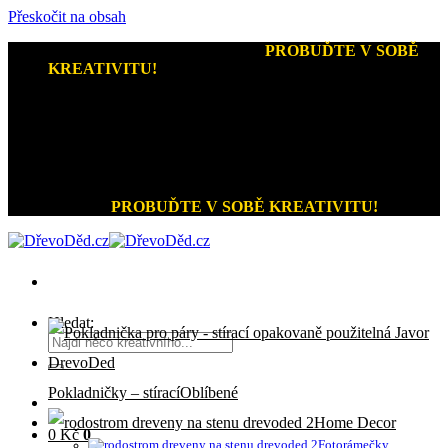
Přeskočit na obsah
Kreativní dárky a home decor
-
PROBUĎTE V SOBĚ
KREATIVITU!
+420 721 026 979 (Pon - Pát 9:00 - 15:00)
Kreativní dárky a home decor
PROBUĎTE V SOBĚ KREATIVITU!
Hledat:
Pokladničky – stírací
Home Decor
0
Kč
0
Fotorámečky