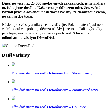
Dnes, po více než 25 000 spokojených zákaznících, jsme hrdí na
to, čeho jsme dosáhli. Naše cesta je důkazem toho, že s vášní,
tvrdou prací a odvahou následovat své sny lze dosáhnout všeho,
po čem srdce touží.
Následujte své sny a nikdy se nevzdávejte. Pokud máte nápad nebo
vášeň, která vás pohání, jděte za ní. My jsme to udělali a výsledky
jsou lepší, než jsme si kdy dokázali představit.
S láskou a
odhodláním, váš tým DřevoDěd.
Další varianty
Dřevěný strom na zeď s fotorámečky – Strom – malý
Dřevěný strom na zeď s fotorámečky – Zamilované sovy
Dřevěný strom na zeď s fotorámečky – Holubice