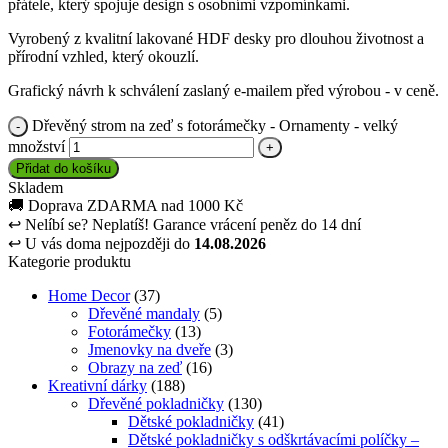
přátele, který spojuje design s osobními vzpomínkami.
Vyrobený z kvalitní lakované HDF desky pro dlouhou životnost a
přírodní vzhled, který okouzlí.
Grafický návrh k schválení zaslaný e-mailem před výrobou - v ceně.
Dřevěný strom na zeď s fotorámečky - Ornamenty - velký
množství
Přidat do košíku
Skladem
🚚
Doprava ZDARMA nad 1000 Kč
↩
Nelíbí se? Neplatíš! Garance vrácení peněz do 14 dní
↩
U vás doma nejpozději do
14.08.2026
Kategorie produktu
Home Decor
(37)
Dřevěné mandaly
(5)
Fotorámečky
(13)
Jmenovky na dveře
(3)
Obrazy na zeď
(16)
Kreativní dárky
(188)
Dřevěné pokladničky
(130)
Dětské pokladničky
(41)
Dětské pokladničky s odškrtávacími políčky –