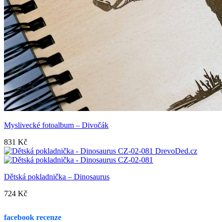
Myslivecké fotoalbum – Divočák
831
Kč
Dětská pokladnička – Dinosaurus
724
Kč
facebook recenze