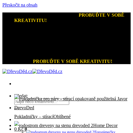
Přeskočit na obsah
Kreativní dárky a home decor
-
PROBUĎTE V SOBĚ
KREATIVITU!
+420 721 026 979 (Pon - Pát 9:00 - 15:00)
Kreativní dárky a home decor
PROBUĎTE V SOBĚ KREATIVITU!
Hledat:
Pokladničky – stírací
Home Decor
0
Kč
0
Fotorámečky