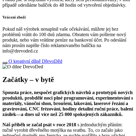
případě odesíláme balíček do 48 hodin od vytvoření objednávky.
Vrácení zboží
Pokud náš výrobek nenaplnil vaše očekávání, můžete jej bez
problémů vrátit do 100 dnů zdarma. Obratem vám pošleme nový
produkt, nebo vám vrátíme peníze na bankovní účet. Po odeslání
nám prosím napište číslo reklamovaného balíčku na
info@drevoded.cz
O kreativní dílně DřevoDěd
Začátky – v bytě
Spousta práce, nespočet grafických návrhů a prototypů nových
produktů, probdělé noci plné programování, experimentování s
materiály, vánoční shon, broušení, lakování, laserové řezání a
gravírování, CNC frézování, hodiny detailní ruční práce, balení
zásilek—a dnes už více než 25 000 spokojených zákazníků.
Náš příběh se začal psát v roce 2018
s jednoduchým přáním:
ručně vyrobit dřevěného motýlka na svatbu. To, co začalo jako
jedinečný doplněk pro ženicha, se rychle rozšířilo a brzy všichni