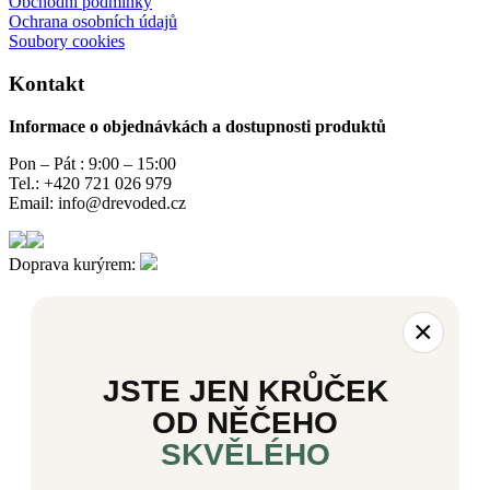
Mohlo by vás zajímat
Otázky k produktu
Doprava a vrácení
Velkoobchod a spolupráce
Materiály které používáme k výrobě produktů
O kreativní dílně DřevoDěd
Chci návrh na míru
Galerie - Návrhy pokladniček na míru
Užitečné informace
Kontakt
Reklamace
Obchodní podmínky
Ochrana osobních údajů
Soubory cookies
Kontakt
Informace o objednávkách a dostupnosti produktů
Pon – Pát : 9:00 – 15:00
Tel.: +420 721 026 979