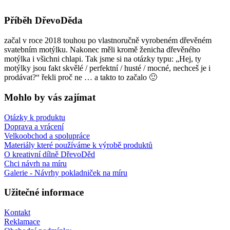
Sledujte nás
Příběh DřevoDěda
začal v roce 2018 touhou po vlastnoručně vyrobeném dřevěném
svatebním motýlku. Nakonec měli kromě ženicha dřevěného
motýlka i všichni chlapi. Tak jsme si na otázky typu: „Hej, ty
motýlky jsou fakt skvělé / perfektní / husté / mocné, nechceš je i
prodávat?“ řekli proč ne … a takto to začalo 🙂