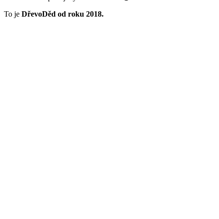
Co je DřevoDěd
Spousta práce, grafických návrhů,
prototypování
nových produktů,
noci strávané programováním,
testování
materiálů, vánoční shon,
broušení, lakování, vyřezávání a
gravírování
lasery, CNC
frézování, množství detailní ruční práce,
balení
balíčků a
snad
mnoho
spokojených
zákazníků
😉
To je
DřevoDěd od roku 2018.