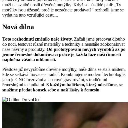
muži na svatbě nosili dřevěné motýlky. Když se nás lidé ptali: „Ty
motýlky jsou úžasné, proč je nezačnete prodávat?“ rozhodli jsme se
vydat na tuto vzrušující cestu...
Nová dílna
Toto rozhodnutí změnilo naše životy.
Začali jsme pracovat dlouho
do noci, testovat různé materiály a techniky a neustále zdokonalovat
naše návrhy a produkty.
Od prototypování nových výrobků až po
jemné řemeslné dokončovací práce je každá fáze naší činnosti
naplněna vášní a oddaností.
Přestože již nevyrábíme dřevěné motýlky, naše dílna se stala místem,
kde se setkává inovace s tradicí. Kombinujeme moderní technologie,
jako je CNC frézování a laserové gravírování, s tradičními
řemeslnými technikami.
S každým balíčkem, který odesíláme, se
snažíme předat kousek sebe a naší lásky k řemeslu.