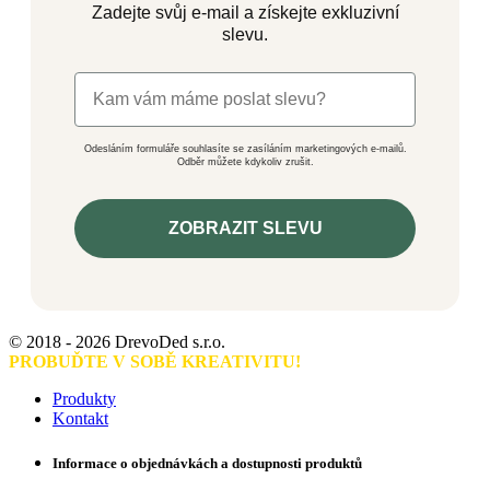
Email: info@drevoded.cz
Doprava kurýrem:
×
JSTE JEN KRŮČEK
OD NĚČEHO
SKVĚLÉHO
Zadejte svůj e-mail a získejte exkluzivní
slevu.
Odesláním formuláře souhlasíte se zasíláním marketingových e-mailů.
Odběr můžete kdykoliv zrušit.