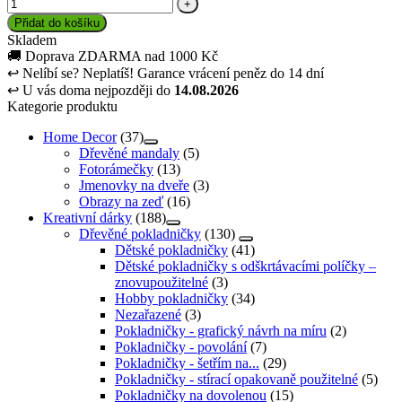
Přidat do košíku
Skladem
🚚
Doprava ZDARMA nad 1000 Kč
↩
Nelíbí se? Neplatíš! Garance vrácení peněz do 14 dní
↩
U vás doma nejpozději do
14.08.2026
Kategorie produktu
Home Decor
(37)
Dřevěné mandaly
(5)
Fotorámečky
(13)
Jmenovky na dveře
(3)
Obrazy na zeď
(16)
Kreativní dárky
(188)
Dřevěné pokladničky
(130)
Dětské pokladničky
(41)
Dětské pokladničky s odškrtávacími políčky –
znovupoužitelné
(3)
Hobby pokladničky
(34)
Nezařazené
(3)
Pokladničky - grafický návrh na míru
(2)
Pokladničky - povolání
(7)
Pokladničky - šetřím na...
(29)
Pokladničky - stírací opakovaně použitelné
(5)
Pokladničky na dovolenou
(15)