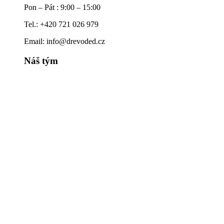
ZOBRAZIT SLEVU
© 2018 - 2026 DrevoDed s.r.o.
PROBUĎTE V SOBĚ KREATIVITU!
Produkty
Kontakt
Informace o objednávkách a dostupnosti produktů
Pon – Pát : 9:00 – 15:00
Tel.: +420 721 026 979
Email: info@drevoded.cz
Náš tým