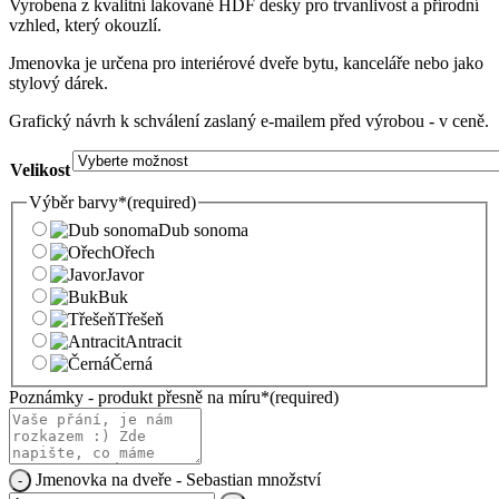
Vyrobena z kvalitní lakované HDF desky pro trvanlivost a přírodní
vzhled, který okouzlí.
Jmenovka je určena pro interiérové dveře bytu, kanceláře nebo jako
stylový dárek.
Grafický návrh k schválení zaslaný e-mailem před výrobou - v ceně.
Velikost
Výběr barvy
*
(required)
Dub sonoma
Ořech
Javor
Buk
Třešeň
Antracit
Černá
Poznámky - produkt přesně na míru
*
(required)
Jmenovka na dveře - Sebastian množství