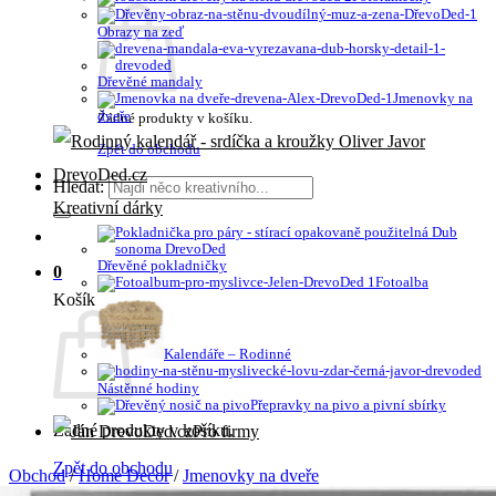
Obrazy na zeď
Dřevěné mandaly
Jmenovky na
dveře
Žádné produkty v košíku.
Zpět do obchodu
Hledat:
Kreativní dárky
Dřevěné pokladničky
0
Fotoalba
Košík
Kalendáře – Rodinné
Nástěnné hodiny
Přepravky na pivo a pivní sbírky
Žádné produkty v košíku.
Pro firmy
Zpět do obchodu
Obchod
/
Home Decor
/
Jmenovky na dveře