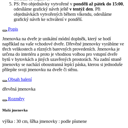
PS: Pro objednávky vytvořené v
pondělí až pátek do 15:00
,
odesíláme grafický návrh ještě
v tentýž den
. Při
objednávkách vytvořených během víkendu, odesíláme
grafický návrh ke schválení v pondělí.
Popis
Jmenovka na dveře je unikátní módní doplněk, který se hodí
například na vaše vchodové dveře. Dřevěné jmenovky vyrábíme ve
třech velikostech a různých barevných provedeních. Jmenovka je
určena do interiéru a proto je vhodnou volbou pro vstupní dveře
bytů v bytovkách a jiných uzavřených prostorách. Na zadní straně
jmenovky se nachází oboustranná lepící páska, kterou si jednoduše
přilepíte svoji jmenovku na dveře či stěnu.
Obsah balení
dřevěná jmenovka
Rozměry
Malá jmenovka
výška : 30 cm, šířka jmenovky : podle písmene