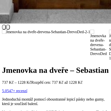
Jmenovka na dveře – Sebastian
737
Kč
–
1228
Kč
Rozpětí cen: 737 Kč až 1228 Kč
5.0
547+ recenzí
Jednoduchá montáž pomocí oboustranné lepicí pásky nebo gumy,
která je součástí balení.