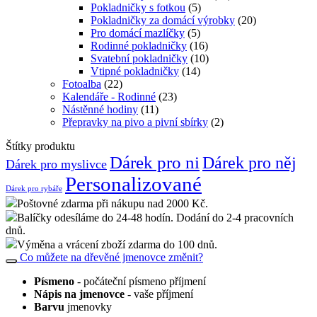
Pokladničky s fotkou
(5)
Pokladničky za domácí výrobky
(20)
Pro domácí mazlíčky
(5)
Rodinné pokladničky
(16)
Svatební pokladničky
(10)
Vtipné pokladničky
(14)
Fotoalba
(22)
Kalendáře - Rodinné
(23)
Nástěnné hodiny
(11)
Přepravky na pivo a pivní sbírky
(2)
Štítky produktu
Dárek pro ni
Dárek pro něj
Dárek pro myslivce
Personalizované
Dárek pro rybáře
Poštovné zdarma při nákupu nad 2000 Kč.
Balíčky odesíláme do 24-48 hodín. Dodání do 2-4 pracovních
dnů.
Výměna a vrácení zboží zdarma do 100 dnů.
Co můžete na dřevěné jmenovce změnit?
Písmeno
- počáteční písmeno příjmení
Nápis na jmenovce
- vaše příjmení
Barvu
jmenovky