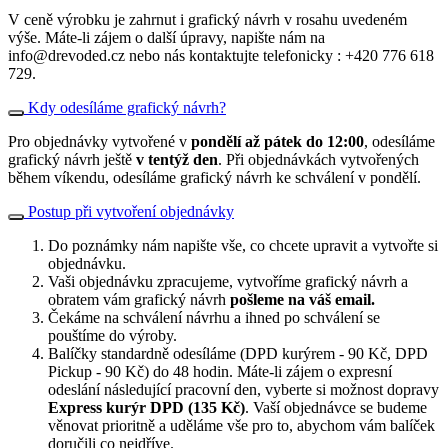
V ceně výrobku je zahrnut i grafický návrh v rosahu uvedeném
výše. Máte-li zájem o další úpravy, napište nám na
info@drevoded.cz nebo nás kontaktujte telefonicky : +420 776 618
729.
Kdy odesíláme grafický návrh?
Pro objednávky vytvořené v
pondělí až pátek do 12:00
, odesíláme
grafický návrh ještě
v tentýž den
. Při objednávkách vytvořených
během víkendu, odesíláme grafický návrh ke schválení v pondělí.
Postup při vytvoření objednávky
Do poznámky nám napište vše, co chcete upravit a vytvořte si
objednávku.
Vaši objednávku zpracujeme, vytvoříme grafický návrh a
obratem vám grafický návrh
pošleme na váš email.
Čekáme na schválení návrhu a ihned po schválení se
pouštíme do výroby.
Balíčky standardně odesíláme (DPD kurýrem - 90 Kč, DPD
Pickup - 90 Kč) do 48 hodin. Máte-li zájem o expresní
odeslání následující pracovní den, vyberte si možnost dopravy
Express kurýr DPD (135 Kč)
. Vaší objednávce se budeme
věnovat prioritně a uděláme vše pro to, abychom vám balíček
doručili co nejdříve.