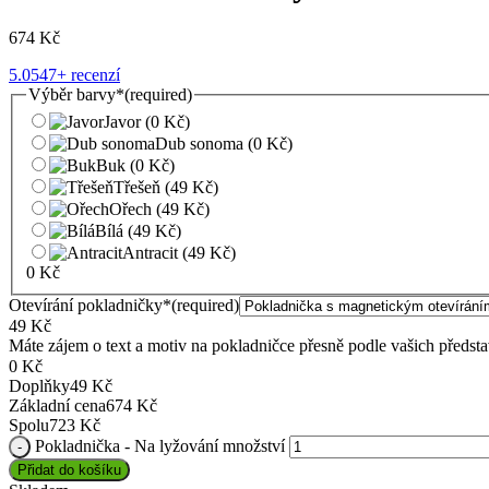
674
Kč
5.0
547+ recenzí
Výběr barvy
*
(required)
Javor
(0 Kč)
Dub sonoma
(0 Kč)
Buk
(0 Kč)
Třešeň
(49 Kč)
Ořech
(49 Kč)
Bílá
(49 Kč)
Antracit
(49 Kč)
0
Kč
Otevírání pokladničky
*
(required)
49
Kč
Máte zájem o text a motiv na pokladničce přesně podle vašich předs
0
Kč
Doplňky
49
Kč
Základní cena
674
Kč
Spolu
723
Kč
Pokladnička - Na lyžování množství
Přidat do košíku