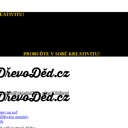
EATIVITU!
Kreativní dárky a home decor
PROBUĎTE V SOBĚ KREATIVITU!
Pokladničky – stírací
razy na zeď
Dřevěné mandaly
ře