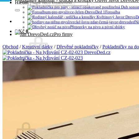
Hledat:
Fotoalba
Ná
Přepravky na pivo a pivní sbírky
0
Kč
0
Pro firmy
Obchod
/
Kreativní dárky
/
Dřevěné pokladničky
/
Pokladničky na d
Žádné produkty v košíku.
Zpět do obchodu
Hledat:
0
Košík