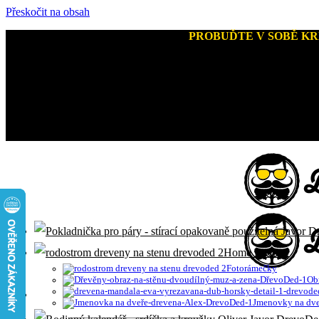
Přeskočit na obsah
Kreativní dárky a home decor
-
PROBUĎTE V SOBĚ KR
+420 721 026 979 (Pon - Pát 9:00 - 15:00)
Home Decor
Fotorámečky
Ob
Jmenovky na dve