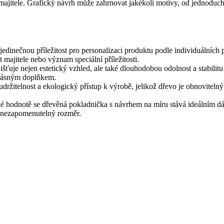
ajitele. Grafický návrh může zahrnovat jakékoli motivy, od jednoduchý
jedinečnou příležitost pro personalizaci produktu podle individuálních
majitele nebo význam speciální příležitosti.
šťuje nejen estetický vzhled, ale také dlouhodobou odolnost a stabilitu
 krásným doplňkem.
ržitelnost a ekologický přístup k výrobě, jelikož dřevo je obnovitelný
ké hodnotě se dřevěná pokladnička s návrhem na míru stává ideálním dár
a nezapomenutelný rozměr.