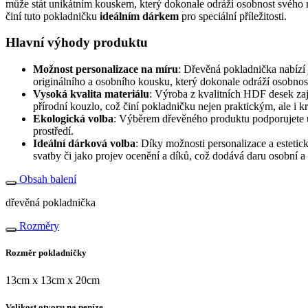
může stát unikátním kouskem, který dokonale odráží osobnost svého m
činí tuto pokladničku
ideálním dárkem
pro speciální příležitosti.
Hlavní výhody produktu
Možnost personalizace na míru
: Dřevěná pokladnička nabízí 
originálního a osobního kousku, který dokonale odráží osobnost 
Vysoká kvalita materiálu
: Výroba z kvalitních HDF desek zaji
přírodní kouzlo, což činí pokladničku nejen praktickým, ale i
Ekologická volba
: Výběrem dřevěného produktu podporujete ud
prostředí.
Ideální dárková volba
: Díky možnosti personalizace a estetic
svatby či jako projev ocenění a díků, což dodává daru osobní 
Obsah balení
dřevěná pokladnička
Rozměry
Rozměr pokladničky
13cm x 13cm x 20cm
Velikost otvoru na peníze