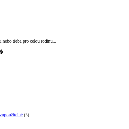
 nebo třeba pro celou rodinu...
🎁
vupoužitelné
(3)