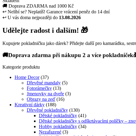
Skladem
🚚
Doprava ZDARMA nad 1000 Kč
↩
Nelíbí se? Neplatíš! Garance vrácení peněz do 14 dní
↩
U vás doma nejpozději do
13.08.2026
Udělejte radost i dalším! 🎁
Kupujete pokladničku jako dárek? Přidejte další pro kamarádku, sestru
🚚Doprava zdarma při nákupu 2 a více pokladniček
Kategorie produktu
Home Decor
(37)
Dřevěné mandaly
(5)
Fotorámečky
(13)
Jmenovky na dveře
(3)
Obrazy na zeď
(16)
Kreativní dárky
(188)
Dřevěné pokladničky
(130)
Dětské pokladničky
(41)
Dětské pokladničky s odškrtávacími políčky – zno
Hobby pokladničky
(34)
Nezařazené
(3)