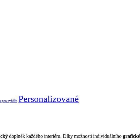
Personalizované
 pro rybáře
ický
doplněk každého interiéru. Díky možnosti individuálního
grafick