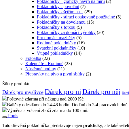
Pokladničky - grafický návrh na míru
(2)
Pokladničky - povolání
(7)
Pokladničky - šetřím na...
(29)
Pokladničky - stírací opakovaně použitelné
(5)
Pokladničky na dovolenou
(15)
Pokladničky s fotkou
(5)
Pokladničky za domácí výrobky
(20)
Pro domácí mazlíčky
(5)
Rodinné pokladničky
(16)
Svatební pokladničky
(10)
Vtipné pokladničky
(14)
Fotoalba
(22)
Kalendáře - Rodinné
(23)
Nástěnné hodiny
(11)
Přepravky na pivo a pivní sbírky
(2)
Štítky produktu
Dárek pro ni
Dárek pro něj
Dárek pro myslivce
Dárek
Poštovné zdarma při nákupu nad 2000 Kč.
Balíčky odesíláme do 24-48 hodín. Dodání do 2-4 pracovních dnů.
Výměna a vrácení zboží zdarma do 100 dnů.
Popis
Tato dřevěná pokladnička představuje nejen
praktický
, ale také
estet