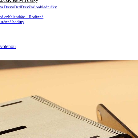
Kreativní dárky
Dřevěné pokladničky
Kalendáře – Rodinné
stěnné hodiny
ovolenou