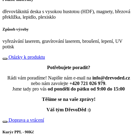
dřevovláknitá deska s vysokou hustotou (HDF), magnety, březová
překližka, lepidlo, plexisklo
Způsob výroby
vyřezávání laserem, gravírování laserem, broušení, lepení, UV
potisk
Otázky k produktu
Potřebujete poradit?
Rádi vám poradíme! Napište nám e-mail na
info@drevoded.cz
nebo nám zavolejte
+420 721 026 979
.
Jsme tady pro vás
od pondělí do pátku od 9:00 do 15:00
Těšíme se na vaše zprávy!
Váš tým DřevoDěd :)
Doprava a vrácení
Kurýr PPL - 90Kč