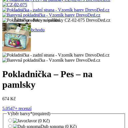
Žádné produkty v košíku.
Zpět do obchodu
Pokladnička – Pes – na
pamlsky
674
Kč
5.0
547+ recenzí
Výběr barvy
*
(required)
Javor
(0 Kč)
Dub sonoma
(0 Kč)