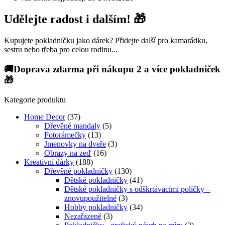
Udělejte radost i dalším! 🎁
Kupujete pokladničku jako dárek? Přidejte další pro kamarádku,
sestru nebo třeba pro celou rodinu...
🚚Doprava zdarma při nákupu 2 a více pokladniček
🎁
Kategorie produktu
Home Decor
(37)
Dřevěné mandaly
(5)
Fotorámečky
(13)
Jmenovky na dveře
(3)
Obrazy na zeď
(16)
Kreativní dárky
(188)
Dřevěné pokladničky
(130)
Dětské pokladničky
(41)
Dětské pokladničky s odškrtávacími políčky –
znovupoužitelné
(3)
Hobby pokladničky
(34)
Nezařazené
(3)