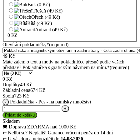
Buk
(0 Kč)
Třešeň
(49 Kč)
Ořech
(49 Kč)
Bílá
(49 Kč)
Antracit
(49 Kč)
0
Kč
Otevírání pokladničky
*
(required)
49
Kč
Máte zájem o text a motiv na pokladničce přesně podle vašich
představ? Pokladnička s grafickým návrhem na míru.
*
(required)
0
Kč
Doplňky
49
Kč
Základní cena
674
Kč
Spolu
723
Kč
Pokladnička - Pes - na pamlsky množství
Přidat do košíku
Skladem
🚚
Doprava ZDARMA nad 1000 Kč
↩
Nelíbí se? Neplatíš! Garance vrácení peněz do 14 dní
↩
U vás doma nejpozději do
14.08.2026