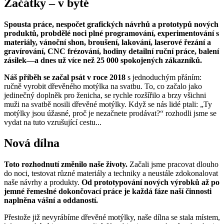
Začátky – v bytě
Spousta práce, nespočet grafických návrhů a prototypů nových
produktů, probdělé noci plné programování, experimentování s
materiály, vánoční shon, broušení, lakování, laserové řezání a
gravírování, CNC frézování, hodiny detailní ruční práce, balení
zásilek—a dnes už více než 25 000 spokojených zákazníků.
Náš příběh se začal psát v roce 2018
s jednoduchým přáním:
ručně vyrobit dřevěného motýlka na svatbu. To, co začalo jako
jedinečný doplněk pro ženicha, se rychle rozšířilo a brzy všichni
muži na svatbě nosili dřevěné motýlky. Když se nás lidé ptali: „Ty
motýlky jsou úžasné, proč je nezačnete prodávat?“ rozhodli jsme se
vydat na tuto vzrušující cestu...
Nová dílna
Toto rozhodnutí změnilo naše životy.
Začali jsme pracovat dlouho
do noci, testovat různé materiály a techniky a neustále zdokonalovat
naše návrhy a produkty.
Od prototypování nových výrobků až po
jemné řemeslné dokončovací práce je každá fáze naší činnosti
naplněna vášní a oddaností.
Přestože již nevyrábíme dřevěné motýlky, naše dílna se stala místem,