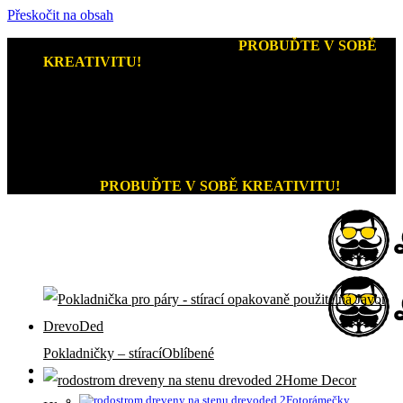
Přeskočit na obsah
Kreativní dárky a home decor
-
PROBUĎTE V SOBĚ
KREATIVITU!
+420 721 026 979 (Pon - Pát 9:00 - 15:00)
Kreativní dárky a home decor
PROBUĎTE V SOBĚ KREATIVITU!
Pokladničky – stírací
Home Decor
Fotorámečky