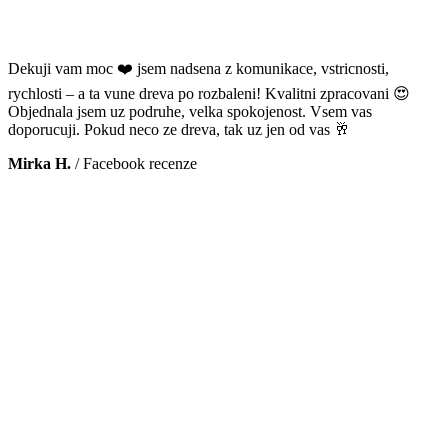
Dekuji vam moc ❤️ jsem nadsena z komunikace, vstricnosti,
rychlosti – a ta vune dreva po rozbaleni! Kvalitni zpracovani 😍
Objednala jsem uz podruhe, velka spokojenost. Vsem vas
doporucuji. Pokud neco ze dreva, tak uz jen od vas 🥂
Mirka H.
/
Facebook recenze