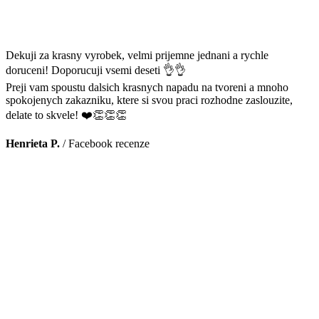
Dekuji za krasny vyrobek, velmi prijemne jednani a rychle
doruceni! Doporucuji vsemi deseti 👌👌
Preji vam spoustu dalsich krasnych napadu na tvoreni a mnoho
spokojenych zakazniku, ktere si svou praci rozhodne zaslouzite,
delate to skvele! ❤️👏👏👏
Henrieta P.
/
Facebook recenze