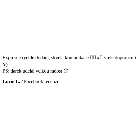
Expresne rychle dodani, skvela komunikace 👌🏻⭐️😊 vrele doporucuji
🙂
PS: darek udelal velkou radost 😊
Lucie L.
/
Facebook recenze