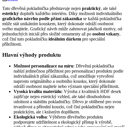
Tato dřevěná pokladnička představuje nejen
praktický
, ale také
estetický
doplněk každého interiéru. Díky možnosti individuálního
grafického návrhu podle přání zákazníka
se každá pokladnička
může stát unikátním kouskem, který dokonale odráží osobnost
svého majitele. Grafický návrh může zahrnovat jakékoli motivy, od
jednoduchých iniciál přes složité ornamenty až po
osobní vzkazy
,
což činí tuto pokladničku
ideálním dárkem
pro speciální
příležitosti.
Hlavní výhody produktu
Možnost personalizace na míru
: Dřevěná pokladnička
nabízí jedinečnou příležitost pro personalizaci produktu podle
individuálních přání zákazníka, což umožňuje vytvoření
naprosto originálního a osobního kousku, který dokonale
odráží osobnost majitele nebo význam speciální příležitosti.
Vysoká kvalita materiálu
: Výroba z kvalitních HDF desek
zajišťuje nejen estetický vzhled, ale také dlouhodobou
odolnost a stabilitu pokladničky. Dřevo je oblíbené pro svou
trvanlivost a přírodní kouzlo, což činí pokladničku nejen
praktickým, ale i krásným doplňkem.
Ekologická volba
: Výběrem dřevěného produktu
podporujete udržitelnost a ekologický přístup k výrobě,