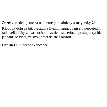
Ze ❤️ vam dekujeme za nadherne pokladnicky a magnetky 😉
Klobouk dolu za tak precizni a kvalitni zpracovani a v neposledni
rade velke diky za vasi ochotu, vstricnost, seriozni pristup a rychle
jednani. Je videt, ze svou praci delate s laskou.
Denisa H.
/
Facebook recenze