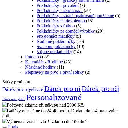
Pokladničky - grafický návrh na míru
(2)
Pokladničky - povolání
(7)
Pokladničky - šetřím na...
(29)
Pokladničky - stírací opakovaně použitelné
(5)
Pokladničky na dovolenou
(15)
Pokladničky s fotkou
(5)
Pokladničky za domácí výrobky
(20)
Pro domácí mazlíčky
(5)
Rodinné pokladničky
(16)
Svatební pokladničky
(10)
Vtipné pokladničky
(14)
Fotoalba
(22)
Kalendáře - Rodinné
(23)
Nástěnné hodiny
(11)
Přepravky na pivo a pivní sbírky
(2)
Štítky produktu
Dárek pro ni
Dárek pro něj
Dárek pro myslivce
Personalizované
Dárek pro rybáře
Poštovné zdarma při nákupu nad 2000 Kč.
Balíčky odesíláme do 24-48 hodín. Dodání do 2-4 pracovních
dnů.
Výměna a vrácení zboží zdarma do 100 dnů.
Popis