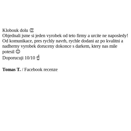
Klobouk dolu 👏
Objednali jsme si jeden vyrobek od teto firmy a urcite ne naposledy!
Od komunikace, pres rychly navrh, rychle dodani az po kvalitni a
nadherny vyrobek doruceny dokonce s darkem, ktery nas mile
potesil 😊
Doporucuji 10/10 ☝️
Tomas T.
/
Facebook recenze