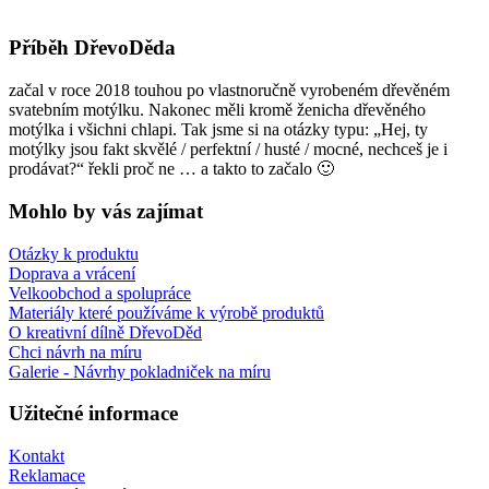
Příběh DřevoDěda
začal v roce 2018 touhou po vlastnoručně vyrobeném dřevěném
svatebním motýlku. Nakonec měli kromě ženicha dřevěného
motýlka i všichni chlapi. Tak jsme si na otázky typu: „Hej, ty
motýlky jsou fakt skvělé / perfektní / husté / mocné, nechceš je i
prodávat?“ řekli proč ne … a takto to začalo 🙂
Mohlo by vás zajímat
Otázky k produktu
Doprava a vrácení
Velkoobchod a spolupráce
Materiály které používáme k výrobě produktů
O kreativní dílně DřevoDěd
Chci návrh na míru
Galerie - Návrhy pokladniček na míru
Užitečné informace
Kontakt
Reklamace