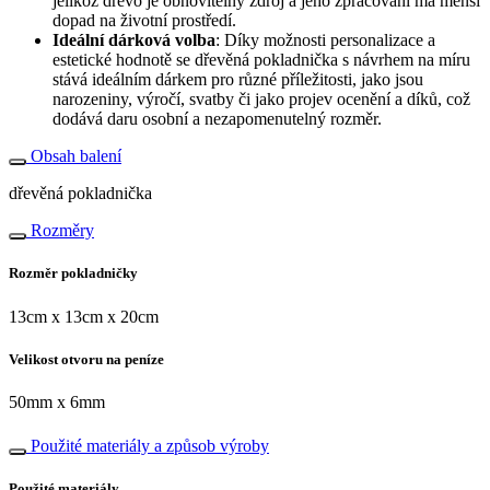
jelikož dřevo je obnovitelný zdroj a jeho zpracování má menší
dopad na životní prostředí.
Ideální dárková volba
: Díky možnosti personalizace a
estetické hodnotě se dřevěná pokladnička s návrhem na míru
stává ideálním dárkem pro různé příležitosti, jako jsou
narozeniny, výročí, svatby či jako projev ocenění a díků, což
dodává daru osobní a nezapomenutelný rozměr.
Obsah balení
dřevěná pokladnička
Rozměry
Rozměr pokladničky
13cm x 13cm x 20cm
Velikost otvoru na peníze
50mm x 6mm
Použité materiály a způsob výroby
Použité materiály