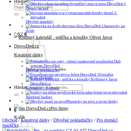
Hledat:
Obrazy na zeď
Dřevěné mandaly
Jmenovky na
dveře
0
Kč
0
Kreativní dárky
Žádné produkty v košíku.
Dřevěné pokladničky
Fotoalba
Zpět do obchodu
Hledat:
Kalendáře – Rodinné
Nástěnné hodiny
Přepravky na pivo a pivní sbírky
Pro firmy
0
Košík
Obchod
/
Kreativní dárky
/
Dřevěné pokladničky
/
Pro domácí
mazlíčky