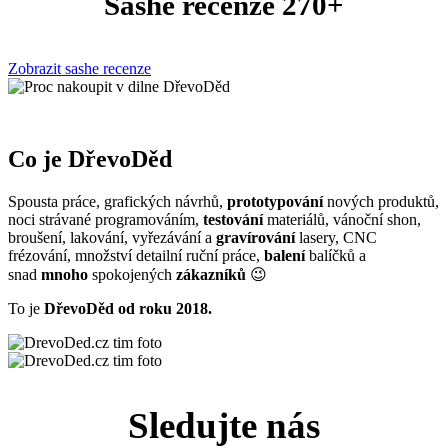
Sashe recenze 270+
Zobrazit sashe recenze
Co je DřevoDěd
Spousta práce, grafických návrhů,
prototypování
nových produktů,
noci strávané programováním,
testování
materiálů, vánoční shon,
broušení, lakování, vyřezávání a
gravírování
lasery, CNC
frézování, množství detailní ruční práce,
balení
balíčků a
snad
mnoho
spokojených
zákazníků
😉
To je
DřevoDěd od roku 2018.
Sledujte nás