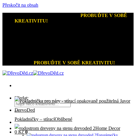
Přeskočit na obsah
Kreativní dárky a home decor
-
PROBUĎTE V SOBĚ
KREATIVITU!
+420 721 026 979 (Pon - Pát 9:00 - 15:00)
Kreativní dárky a home decor
PROBUĎTE V SOBĚ KREATIVITU!
Hledat:
Pokladničky – stírací
Home Decor
0
Kč
0
Fotorámečky