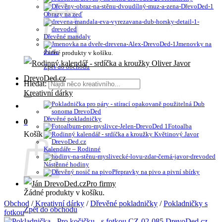
Obrazy na zeď
Dřevěné mandaly
Jmenovky na
dveře
Žádné produkty v košíku.
Zpět do obchodu
Hledat:
Kreativní dárky
Dřevěné pokladničky
0
Fotoalba
Košík
Kalendáře – Rodinné
Nástěnné hodiny
Přepravky na pivo a pivní sbírky
Pro firmy
Žádné produkty v košíku.
Obchod
/
Kreativní dárky
/
Dřevěné pokladničky
/
Pokladničky s
Zpět do obchodu
fotkou