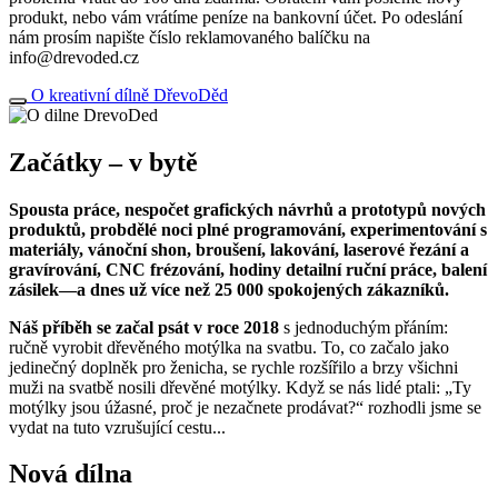
produkt, nebo vám vrátíme peníze na bankovní účet. Po odeslání
nám prosím napište číslo reklamovaného balíčku na
info@drevoded.cz
O kreativní dílně DřevoDěd
Začátky – v bytě
Spousta práce, nespočet grafických návrhů a prototypů nových
produktů, probdělé noci plné programování, experimentování s
materiály, vánoční shon, broušení, lakování, laserové řezání a
gravírování, CNC frézování, hodiny detailní ruční práce, balení
zásilek—a dnes už více než 25 000 spokojených zákazníků.
Náš příběh se začal psát v roce 2018
s jednoduchým přáním:
ručně vyrobit dřevěného motýlka na svatbu. To, co začalo jako
jedinečný doplněk pro ženicha, se rychle rozšířilo a brzy všichni
muži na svatbě nosili dřevěné motýlky. Když se nás lidé ptali: „Ty
motýlky jsou úžasné, proč je nezačnete prodávat?“ rozhodli jsme se
vydat na tuto vzrušující cestu...
Nová dílna