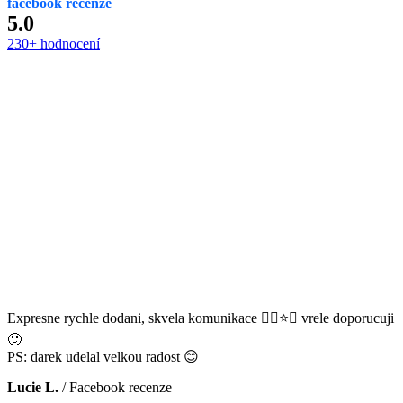
facebook recenze
5.0
230+ hodnocení
Expresne rychle dodani, skvela komunikace 👌🏻⭐️😊 vrele doporucuji
🙂
PS: darek udelal velkou radost 😊
Lucie L.
/
Facebook recenze