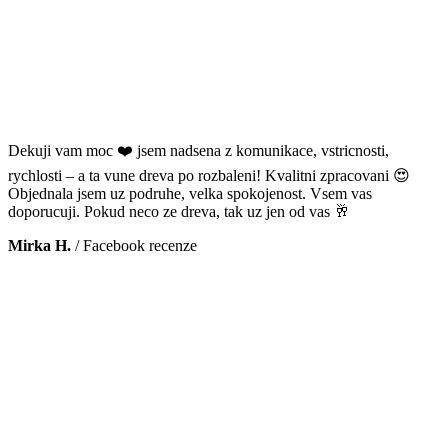
Dekuji vam moc ❤️ jsem nadsena z komunikace, vstricnosti,
rychlosti – a ta vune dreva po rozbaleni! Kvalitni zpracovani 😍
Objednala jsem uz podruhe, velka spokojenost. Vsem vas
doporucuji. Pokud neco ze dreva, tak uz jen od vas 🥂
Mirka H.
/
Facebook recenze