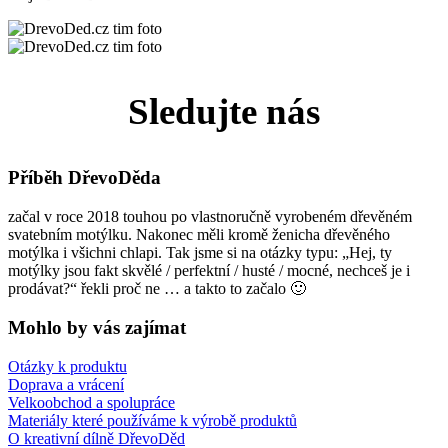
Sledujte nás
Příběh DřevoDěda
začal v roce 2018 touhou po vlastnoručně vyrobeném dřevěném
svatebním motýlku. Nakonec měli kromě ženicha dřevěného
motýlka i všichni chlapi. Tak jsme si na otázky typu: „Hej, ty
motýlky jsou fakt skvělé / perfektní / husté / mocné, nechceš je i
prodávat?“ řekli proč ne … a takto to začalo 🙂
Mohlo by vás zajímat
Otázky k produktu
Doprava a vrácení
Velkoobchod a spolupráce
Materiály které používáme k výrobě produktů
O kreativní dílně DřevoDěd