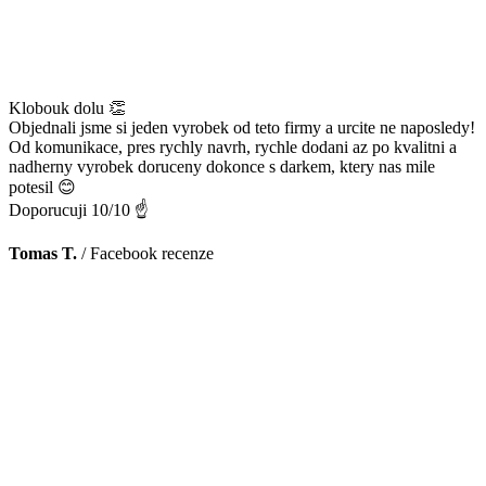
Klobouk dolu 👏
Objednali jsme si jeden vyrobek od teto firmy a urcite ne naposledy!
Od komunikace, pres rychly navrh, rychle dodani az po kvalitni a
nadherny vyrobek doruceny dokonce s darkem, ktery nas mile
potesil 😊
Doporucuji 10/10 ☝️
Tomas T.
/
Facebook recenze