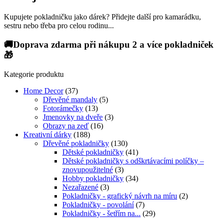
Kupujete pokladničku jako dárek? Přidejte další pro kamarádku,
sestru nebo třeba pro celou rodinu...
🚚Doprava zdarma při nákupu 2 a více pokladniček
🎁
Kategorie produktu
Home Decor
(37)
Dřevěné mandaly
(5)
Fotorámečky
(13)
Jmenovky na dveře
(3)
Obrazy na zeď
(16)
Kreativní dárky
(188)
Dřevěné pokladničky
(130)
Dětské pokladničky
(41)
Dětské pokladničky s odškrtávacími políčky –
znovupoužitelné
(3)
Hobby pokladničky
(34)
Nezařazené
(3)
Pokladničky - grafický návrh na míru
(2)
Pokladničky - povolání
(7)
Pokladničky - šetřím na...
(29)