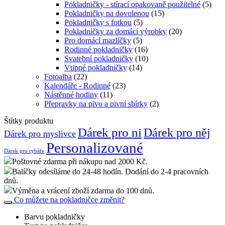
Pokladničky - stírací opakovaně použitelné
(5)
Pokladničky na dovolenou
(15)
Pokladničky s fotkou
(5)
Pokladničky za domácí výrobky
(20)
Pro domácí mazlíčky
(5)
Rodinné pokladničky
(16)
Svatební pokladničky
(10)
Vtipné pokladničky
(14)
Fotoalba
(22)
Kalendáře - Rodinné
(23)
Nástěnné hodiny
(11)
Přepravky na pivo a pivní sbírky
(2)
Štítky produktu
Dárek pro ni
Dárek pro něj
Dárek pro myslivce
Personalizované
Dárek pro rybáře
Poštovné zdarma při nákupu nad 2000 Kč.
Balíčky odesíláme do 24-48 hodín. Dodání do 2-4 pracovních
dnů.
Výměna a vrácení zboží zdarma do 100 dnů.
Co můžete na pokladničce změnit?
Barvu pokladničky