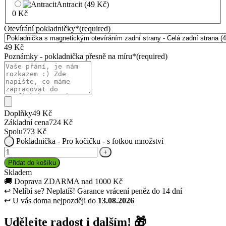
Antracit
(49 Kč)
0
Kč
Otevírání pokladničky
*
(required)
49
Kč
Poznámky - pokladnička přesně na míru
*
(required)
Doplňky
49
Kč
Základní cena
724
Kč
Spolu
773
Kč
Pokladnička - Pro kočičku - s fotkou množství
Přidat do košíku
Skladem
🚚
Doprava ZDARMA nad 1000 Kč
↩
Nelíbí se? Neplatíš! Garance vrácení peněz do 14 dní
↩
U vás doma nejpozději do
13.08.2026
Udělejte radost i dalším! 🎁