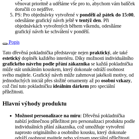
věnovat prioritně a uděláme vše pro to, abychom vám balíček
doručili co nejdříve.
PS: Pro objednávky vytvořené v
pondělí až pátek do 15:00
,
odesíláme grafický návrh ještě
v tentýž den
. Při
objednávkách vytvořených během víkendu, odesíláme
grafický návrh ke schválení v pondělí.
Popis
Tato dřevěná pokladnička představuje nejen
praktický
, ale také
estetický
doplněk každého interiéru. Díky možnosti individuálního
grafického návrhu podle přání zákazníka
se každá pokladnička
může stát unikátním kouskem, který dokonale odráží osobnost
svého majitele. Grafický návrh může zahrnovat jakékoli motivy, od
jednoduchých iniciál přes složité ornamenty až po
osobní vzkazy
,
což činí tuto pokladničku
ideálním dárkem
pro speciální
příležitosti.
Hlavní výhody produktu
Možnost personalizace na míru
: Dřevěná pokladnička
nabízí jedinečnou příležitost pro personalizaci produktu podle
individuálních přání zákazníka, což umožňuje vytvoření
naprosto originálního a osobního kousku, který dokonale
odráží osobnost majitele nebo význam speciální příležitosti.