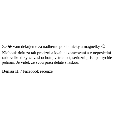
Ze ❤️ vam dekujeme za nadherne pokladnicky a magnetky 😉
Klobouk dolu za tak precizni a kvalitni zpracovani a v neposledni
rade velke diky za vasi ochotu, vstricnost, seriozni pristup a rychle
jednani. Je videt, ze svou praci delate s laskou.
Denisa H.
/
Facebook recenze