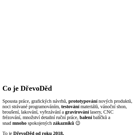
Co je DřevoDěd
Spousta práce, grafických návrhů,
prototypování
nových produktů,
noci strávané programováním,
testování
materiálů, vánoční shon,
broušení, lakování, vyřezávání a
gravírování
lasery, CNC
frézování, množství detailní ruční práce,
balení
balíčků a
snad
mnoho
spokojených
zákazníků
😉
To je
DřevoDěd od roku 2018.