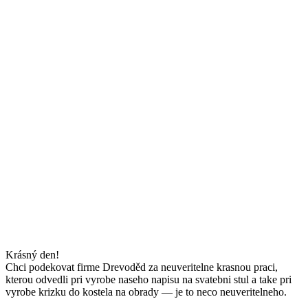
Krásný den!
Chci podekovat firme Drevoděd za neuveritelne krasnou praci,
kterou odvedli pri vyrobe naseho napisu na svatebni stul a take pri
vyrobe krizku do kostela na obrady — je to neco neuveritelneho.