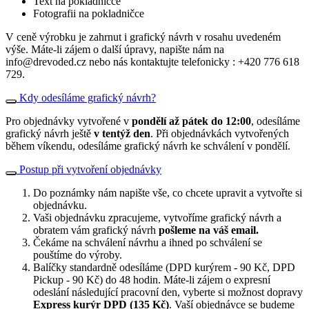
Text na pokladničce
Fotografii na pokladničce
V ceně výrobku je zahrnut i grafický návrh v rosahu uvedeném
výše. Máte-li zájem o další úpravy, napište nám na
info@drevoded.cz nebo nás kontaktujte telefonicky : +420 776 618
729.
Kdy odesíláme grafický návrh?
Pro objednávky vytvořené v
pondělí až pátek do 12:00
, odesíláme
grafický návrh ještě
v tentýž den
. Při objednávkách vytvořených
během víkendu, odesíláme grafický návrh ke schválení v pondělí.
Postup při vytvoření objednávky
Do poznámky nám napište vše, co chcete upravit a vytvořte si
objednávku.
Vaši objednávku zpracujeme, vytvoříme grafický návrh a
obratem vám grafický návrh
pošleme na váš email.
Čekáme na schválení návrhu a ihned po schválení se
pouštíme do výroby.
Balíčky standardně odesíláme (DPD kurýrem - 90 Kč, DPD
Pickup - 90 Kč) do 48 hodin. Máte-li zájem o expresní
odeslání následující pracovní den, vyberte si možnost dopravy
Express kurýr DPD (135 Kč)
. Vaší objednávce se budeme