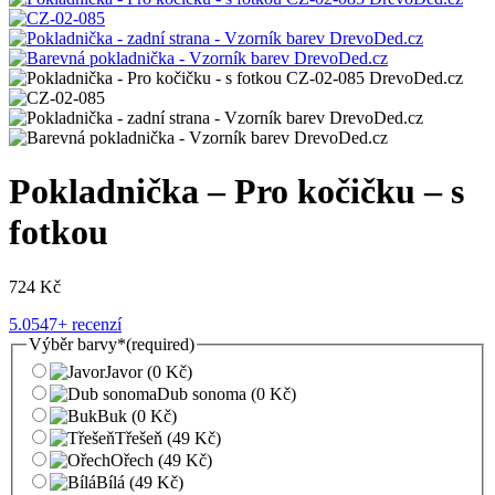
Pokladnička – Pro kočičku – s
fotkou
724
Kč
5.0
547+ recenzí
Výběr barvy
*
(required)
Javor
(0 Kč)
Dub sonoma
(0 Kč)
Buk
(0 Kč)
Třešeň
(49 Kč)
Ořech
(49 Kč)
Bílá
(49 Kč)