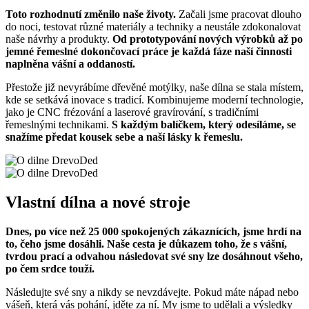
Toto rozhodnutí změnilo naše životy.
Začali jsme pracovat dlouho
do noci, testovat různé materiály a techniky a neustále zdokonalovat
naše návrhy a produkty.
Od prototypování nových výrobků až po
jemné řemeslné dokončovací práce je každá fáze naší činnosti
naplněna vášní a oddaností.
Přestože již nevyrábíme dřevěné motýlky, naše dílna se stala místem,
kde se setkává inovace s tradicí. Kombinujeme moderní technologie,
jako je CNC frézování a laserové gravírování, s tradičními
řemeslnými technikami.
S každým balíčkem, který odesíláme, se
snažíme předat kousek sebe a naší lásky k řemeslu.
Vlastní dílna a nové stroje
Dnes, po více než 25 000 spokojených zákaznících, jsme hrdí na
to, čeho jsme dosáhli. Naše cesta je důkazem toho, že s vášní,
tvrdou prací a odvahou následovat své sny lze dosáhnout všeho,
po čem srdce touží.
Následujte své sny a nikdy se nevzdávejte. Pokud máte nápad nebo
vášeň, která vás pohání, jděte za ní. My jsme to udělali a výsledky