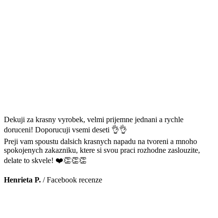
Dekuji za krasny vyrobek, velmi prijemne jednani a rychle
doruceni! Doporucuji vsemi deseti 👌👌
Preji vam spoustu dalsich krasnych napadu na tvoreni a mnoho
spokojenych zakazniku, ktere si svou praci rozhodne zaslouzite,
delate to skvele! ❤️👏👏👏
Henrieta P.
/
Facebook recenze