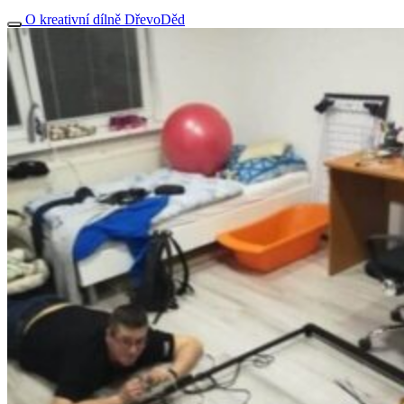
O kreativní dílně DřevoDěd