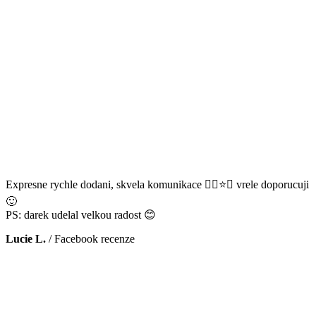
Expresne rychle dodani, skvela komunikace 👌🏻⭐️😊 vrele doporucuji
🙂
PS: darek udelal velkou radost 😊
Lucie L.
/
Facebook recenze