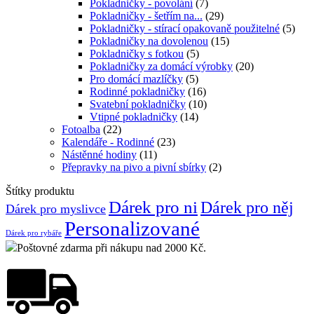
Pokladničky - povolání
(7)
Pokladničky - šetřím na...
(29)
Pokladničky - stírací opakovaně použitelné
(5)
Pokladničky na dovolenou
(15)
Pokladničky s fotkou
(5)
Pokladničky za domácí výrobky
(20)
Pro domácí mazlíčky
(5)
Rodinné pokladničky
(16)
Svatební pokladničky
(10)
Vtipné pokladničky
(14)
Fotoalba
(22)
Kalendáře - Rodinné
(23)
Nástěnné hodiny
(11)
Přepravky na pivo a pivní sbírky
(2)
Štítky produktu
Dárek pro ni
Dárek pro něj
Dárek pro myslivce
Personalizované
Dárek pro rybáře
Poštovné zdarma při nákupu nad 2000 Kč.