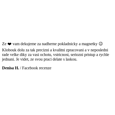
Ze ❤️ vam dekujeme za nadherne pokladnicky a magnetky 😉
Klobouk dolu za tak precizni a kvalitni zpracovani a v neposledni
rade velke diky za vasi ochotu, vstricnost, seriozni pristup a rychle
jednani. Je videt, ze svou praci delate s laskou.
Denisa H.
/
Facebook recenze