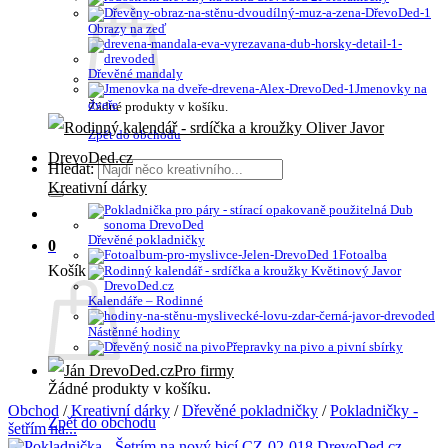
Obrazy na zeď
Dřevěné mandaly
Jmenovky na
dveře
Žádné produkty v košíku.
Zpět do obchodu
Hledat:
Kreativní dárky
Dřevěné pokladničky
0
Fotoalba
Košík
Kalendáře – Rodinné
Nástěnné hodiny
Přepravky na pivo a pivní sbírky
Pro firmy
Žádné produkty v košíku.
Obchod
/
Kreativní dárky
/
Dřevěné pokladničky
/
Pokladničky -
Zpět do obchodu
šetřím na...