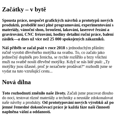
Začátky – v bytě
Spousta práce, nespočet grafických návrhů a prototypů nových
produktů, probdělé noci plné programování, experimentování s
materiály, vánoční shon, broušení, lakování, laserové řezání a
gravírování, CNC frézování, hodiny detailní ruční práce, balení
zásilek—a dnes už více než 25 000 spokojených zákazníků.
Náš příběh se začal psát v roce 2018
s jednoduchým přáním:
ručně vyrobit dřevěného motýlka na svatbu. To, co začalo jako
jedinečný doplněk pro ženicha, se rychle rozšířilo a brzy všichni
muži na svatbě nosili dřevěné motýlky. Když se nás lidé ptali: „Ty
motýlky jsou úžasné, proč je nezačnete prodávat?“ rozhodli jsme se
vydat na tuto vzrušující cestu...
Nová dílna
Toto rozhodnutí změnilo naše životy.
Začali jsme pracovat dlouho
do noci, testovat různé materiály a techniky a neustále zdokonalovat
naše návrhy a produkty.
Od prototypování nových výrobků až po
jemné řemeslné dokončovací práce je každá fáze naší činnosti
naplněna vášní a oddaností.