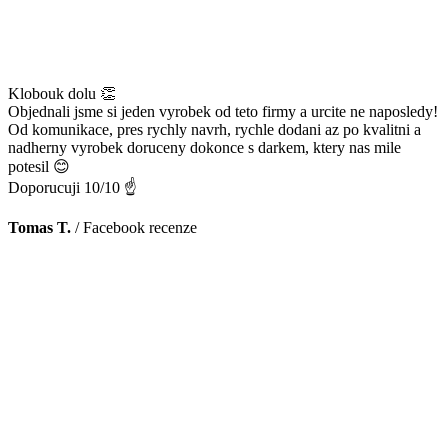
Klobouk dolu 👏
Objednali jsme si jeden vyrobek od teto firmy a urcite ne naposledy!
Od komunikace, pres rychly navrh, rychle dodani az po kvalitni a
nadherny vyrobek doruceny dokonce s darkem, ktery nas mile
potesil 😊
Doporucuji 10/10 ☝️
Tomas T.
/
Facebook recenze