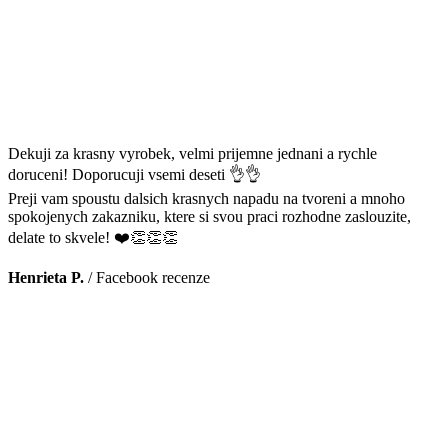
Dekuji za krasny vyrobek, velmi prijemne jednani a rychle
doruceni! Doporucuji vsemi deseti 👌👌
Preji vam spoustu dalsich krasnych napadu na tvoreni a mnoho
spokojenych zakazniku, ktere si svou praci rozhodne zaslouzite,
delate to skvele! ❤️👏👏👏
Henrieta P.
/
Facebook recenze