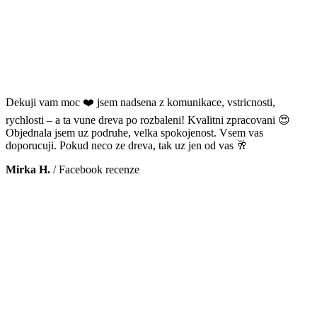
Dekuji vam moc ❤️ jsem nadsena z komunikace, vstricnosti,
rychlosti – a ta vune dreva po rozbaleni! Kvalitni zpracovani 😍
Objednala jsem uz podruhe, velka spokojenost. Vsem vas
doporucuji. Pokud neco ze dreva, tak uz jen od vas 🥂
Mirka H.
/
Facebook recenze