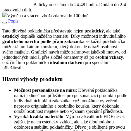
Balíčky odesíláme do 24-48 hodín. Dodání do 2-4
pracovních dnů.
Výměna a vrácení zboží zdarma do 100 dnů.
Popis
Tato dřevěná pokladnička představuje nejen
praktický
, ale také
estetický
doplněk každého interiéru. Díky možnosti individuálního
grafického návrhu podle přání zákazníka
se každá pokladnička
může stát unikátním kouskem, který dokonale odráží osobnost
svého majitele. Grafický návrh může zahrnovat jakékoli motivy, od
jednoduchých iniciál přes složité ornamenty až po
osobní vzkazy
,
což činí tuto pokladničku
ideálním dárkem
pro speciální
příležitosti.
Hlavní výhody produktu
Možnost personalizace na míru
: Dřevěná pokladnička
nabízí jedinečnou příležitost pro personalizaci produktu podle
individuálních přání zákazníka, což umožňuje vytvoření
naprosto originálního a osobního kousku, který dokonale
odráží osobnost majitele nebo význam speciální příležitosti.
Vysoká kvalita materiálu
: Výroba z kvalitních HDF desek
zajišťuje nejen estetický vzhled, ale také dlouhodobou
odolnost a stabilitu pokladničky. Dřevo je oblíbené pro svou