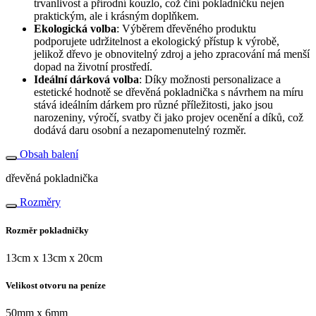
trvanlivost a přírodní kouzlo, což činí pokladničku nejen
praktickým, ale i krásným doplňkem.
Ekologická volba
: Výběrem dřevěného produktu
podporujete udržitelnost a ekologický přístup k výrobě,
jelikož dřevo je obnovitelný zdroj a jeho zpracování má menší
dopad na životní prostředí.
Ideální dárková volba
: Díky možnosti personalizace a
estetické hodnotě se dřevěná pokladnička s návrhem na míru
stává ideálním dárkem pro různé příležitosti, jako jsou
narozeniny, výročí, svatby či jako projev ocenění a díků, což
dodává daru osobní a nezapomenutelný rozměr.
Obsah balení
dřevěná pokladnička
Rozměry
Rozměr pokladničky
13cm x 13cm x 20cm
Velikost otvoru na peníze
50mm x 6mm