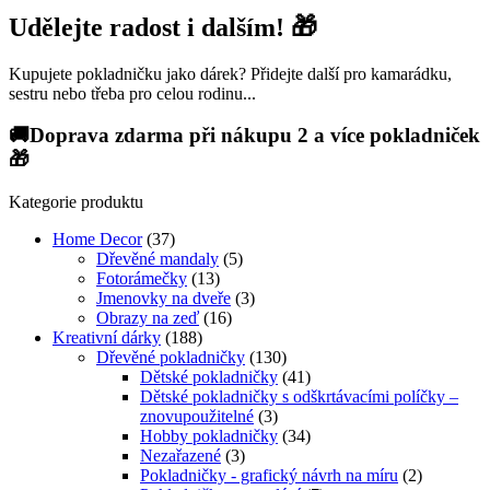
Udělejte radost i dalším! 🎁
Kupujete pokladničku jako dárek? Přidejte další pro kamarádku,
sestru nebo třeba pro celou rodinu...
🚚Doprava zdarma při nákupu 2 a více pokladniček
🎁
Kategorie produktu
Home Decor
(37)
Dřevěné mandaly
(5)
Fotorámečky
(13)
Jmenovky na dveře
(3)
Obrazy na zeď
(16)
Kreativní dárky
(188)
Dřevěné pokladničky
(130)
Dětské pokladničky
(41)
Dětské pokladničky s odškrtávacími políčky –
znovupoužitelné
(3)
Hobby pokladničky
(34)
Nezařazené
(3)
Pokladničky - grafický návrh na míru
(2)