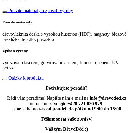
Použité materiály a způsob výroby
Použité materiály
dřevovláknitá deska s vysokou hustotou (HDF), magnety, březová
překližka, lepidlo, plexisklo
Způsob výroby
vyřezávání laserem, gravírování laserem, broušení, lepení, UV
potisk
Otázky k produktu
Potřebujete poradit?
Rádi vám poradíme! Napište nám e-mail na
info@drevoded.cz
nebo nám zavolejte
+420 721 026 979
.
Jsme tady pro vás
od pondělí do pátku od 9:00 do 15:00
Těšíme se na vaše zprávy!
Váš tým DřevoDěd :)