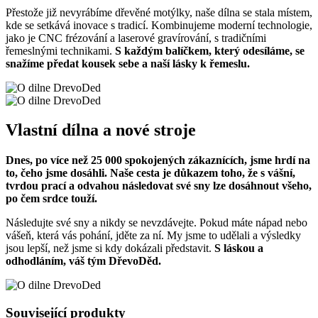
Přestože již nevyrábíme dřevěné motýlky, naše dílna se stala místem,
kde se setkává inovace s tradicí. Kombinujeme moderní technologie,
jako je CNC frézování a laserové gravírování, s tradičními
řemeslnými technikami.
S každým balíčkem, který odesíláme, se
snažíme předat kousek sebe a naší lásky k řemeslu.
Vlastní dílna a nové stroje
Dnes, po více než 25 000 spokojených zákaznících, jsme hrdí na
to, čeho jsme dosáhli. Naše cesta je důkazem toho, že s vášní,
tvrdou prací a odvahou následovat své sny lze dosáhnout všeho,
po čem srdce touží.
Následujte své sny a nikdy se nevzdávejte. Pokud máte nápad nebo
vášeň, která vás pohání, jděte za ní. My jsme to udělali a výsledky
jsou lepší, než jsme si kdy dokázali představit.
S láskou a
odhodláním, váš tým DřevoDěd.
Související produkty