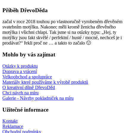
Příběh DřevoDěda
začal v roce 2018 touhou po vlastnoručně vyrobeném dřevěném
svatebním motýlku. Nakonec měli kromě ženicha dřevěného
motýlka i všichni chlapi. Tak jsme si na otázky typu: „Hej, ty
motýlky jsou fakt skvělé / perfektní / husté / mocné, nechceš je i
prodávat?“ řekli proč ne … a takto to začalo 🙂
Mohlo by vás zajímat
Otázky k produktu
Doprava a vrácení
Velkoobchod a spolupráce
Materiály které používáme k výrobě produktů
O kreativní dílně DřevoDěd
Chci návrh na míru
Galerie - Návrhy pokladniček na míru
Užitečné informace
Kontakt
Reklamace
Obchodní podmínky