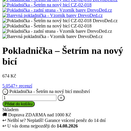
Pokladnička – Šetrím na nový
bicí
674
Kč
5.0
547+ recenzí
Pokladnička - Šetrím na nový bicí množství
Přidat do košíku
Skladem
🚚
Doprava ZDARMA nad 1000 Kč
↩
Nelíbí se? Neplatíš! Garance vrácení peněz do 14 dní
↩
U vás doma nejpozději do
14.08.2026