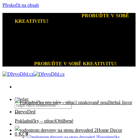
Přeskočit na obsah
Kreativní dárky a home decor
-
PROBUĎTE V SOBĚ
KREATIVITU!
+420 721 026 979 (Pon - Pát 9:00 - 15:00)
Kreativní dárky a home decor
PROBUĎTE V SOBĚ KREATIVITU!
Hledat:
Pokladničky – stírací
Home Decor
0
Kč
0
Fotorámečky