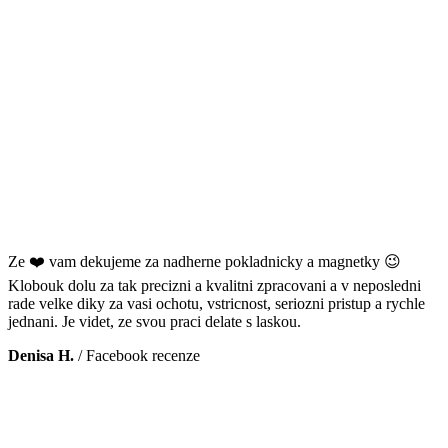
Ze ❤️ vam dekujeme za nadherne pokladnicky a magnetky 😉
Klobouk dolu za tak precizni a kvalitni zpracovani a v neposledni
rade velke diky za vasi ochotu, vstricnost, seriozni pristup a rychle
jednani. Je videt, ze svou praci delate s laskou.
Denisa H.
/
Facebook recenze