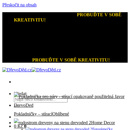
Přeskočit na obsah
Kreativní dárky a home decor
-
PROBUĎTE V SOBĚ
KREATIVITU!
+420 721 026 979 (Pon - Pát 9:00 - 15:00)
Kreativní dárky a home decor
PROBUĎTE V SOBĚ KREATIVITU!
Hledat:
Pokladničky – stírací
Home Decor
0
Kč
0
Fotorámečky