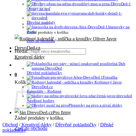
Obrazy na zeď
Dřevěné mandaly
Jmenovky na
dveře
Žádné produkty v košíku.
Zpět do obchodu
Hledat:
Kreativní dárky
Dřevěné pokladničky
0
Fotoalba
Košík
Kalendáře – Rodinné
Nástěnné hodiny
Přepravky na pivo a pivní sbírky
Pro firmy
Žádné produkty v košíku.
Obchod
/
Kreativní dárky
/
Dřevěné pokladničky
/
Dětské
Zpět do obchodu
pokladničky