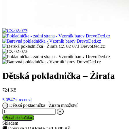
Dětská pokladnička – Žirafa
724
Kč
5.0
547+ recenzí
Dětská pokladnička - Žirafa množství
Přidat do košíku
Skladem
🚚
Doprava ZDARMA nad 1000 Kč