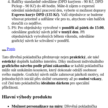
Balíčky standardně odesíláme (DPD kurýrem - 90 Kč, DPD
Pickup - 90 Kč) do 48 hodin. Máte-li zájem o expresní
odeslání následující pracovní den, vyberte si možnost dopravy
Express kurýr DPD (135 Kč)
. Vaší objednávce se budeme
věnovat prioritně a uděláme vše pro to, abychom vám balíček
doručili co nejdříve.
PS: Pro objednávky vytvořené v
pondělí až pátek do 15:00
,
odesíláme grafický návrh ještě
v tentýž den
. Při
objednávkách vytvořených během víkendu, odesíláme
grafický návrh ke schválení v pondělí.
Popis
Tato dřevěná pokladnička představuje nejen
praktický
, ale také
estetický
doplněk každého interiéru. Díky možnosti individuálního
grafického návrhu podle přání zákazníka
se každá pokladnička
může stát unikátním kouskem, který dokonale odráží osobnost
svého majitele. Grafický návrh může zahrnovat jakékoli motivy, od
jednoduchých iniciál přes složité ornamenty až po
osobní vzkazy
,
což činí tuto pokladničku
ideálním dárkem
pro speciální
příležitosti.
Hlavní výhody produktu
Možnost personalizace na míru
: Dřevěná pokladnička