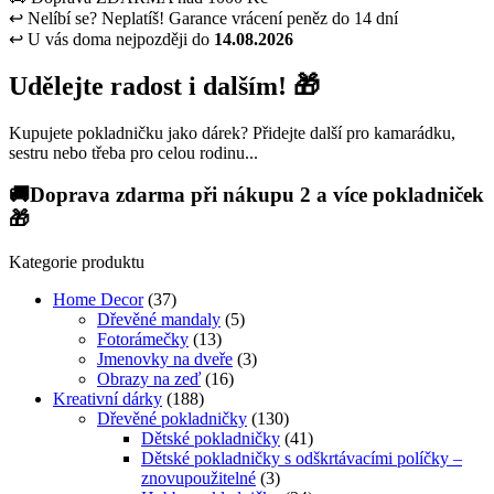
↩
Nelíbí se? Neplatíš! Garance vrácení peněz do 14 dní
↩
U vás doma nejpozději do
14.08.2026
Udělejte radost i dalším! 🎁
Kupujete pokladničku jako dárek? Přidejte další pro kamarádku,
sestru nebo třeba pro celou rodinu...
🚚Doprava zdarma při nákupu 2 a více pokladniček
🎁
Kategorie produktu
Home Decor
(37)
Dřevěné mandaly
(5)
Fotorámečky
(13)
Jmenovky na dveře
(3)
Obrazy na zeď
(16)
Kreativní dárky
(188)
Dřevěné pokladničky
(130)
Dětské pokladničky
(41)
Dětské pokladničky s odškrtávacími políčky –
znovupoužitelné
(3)