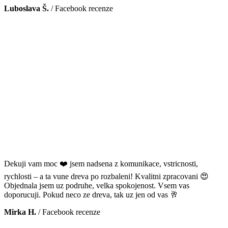
Luboslava Š.
/
Facebook recenze
Dekuji vam moc ❤️ jsem nadsena z komunikace, vstricnosti,
rychlosti – a ta vune dreva po rozbaleni! Kvalitni zpracovani 😍
Objednala jsem uz podruhe, velka spokojenost. Vsem vas
doporucuji. Pokud neco ze dreva, tak uz jen od vas 🥂
Mirka H.
/
Facebook recenze