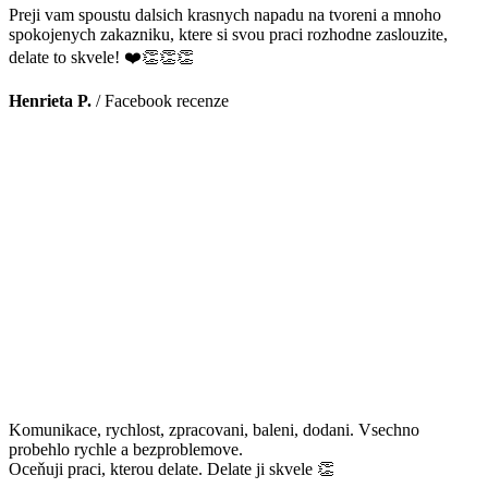
Preji vam spoustu dalsich krasnych napadu na tvoreni a mnoho
spokojenych zakazniku, ktere si svou praci rozhodne zaslouzite,
delate to skvele! ❤️👏👏👏
Henrieta P.
/
Facebook recenze
Komunikace, rychlost, zpracovani, baleni, dodani. Vsechno
probehlo rychle a bezproblemove.
Oceňuji praci, kterou delate. Delate ji skvele 👏