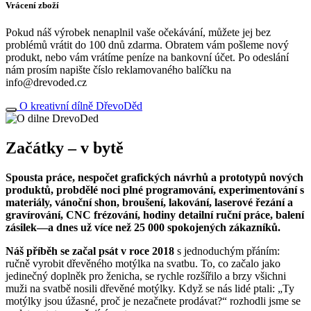
Vrácení zboží
Pokud náš výrobek nenaplnil vaše očekávání, můžete jej bez
problémů vrátit do 100 dnů zdarma. Obratem vám pošleme nový
produkt, nebo vám vrátíme peníze na bankovní účet. Po odeslání
nám prosím napište číslo reklamovaného balíčku na
info@drevoded.cz
O kreativní dílně DřevoDěd
Začátky – v bytě
Spousta práce, nespočet grafických návrhů a prototypů nových
produktů, probdělé noci plné programování, experimentování s
materiály, vánoční shon, broušení, lakování, laserové řezání a
gravírování, CNC frézování, hodiny detailní ruční práce, balení
zásilek—a dnes už více než 25 000 spokojených zákazníků.
Náš příběh se začal psát v roce 2018
s jednoduchým přáním:
ručně vyrobit dřevěného motýlka na svatbu. To, co začalo jako
jedinečný doplněk pro ženicha, se rychle rozšířilo a brzy všichni
muži na svatbě nosili dřevěné motýlky. Když se nás lidé ptali: „Ty
motýlky jsou úžasné, proč je nezačnete prodávat?“ rozhodli jsme se