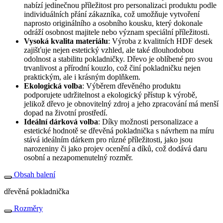
nabízí jedinečnou příležitost pro personalizaci produktu podle
individuálních přání zákazníka, což umožňuje vytvoření
naprosto originálního a osobního kousku, který dokonale
odráží osobnost majitele nebo význam speciální příležitosti.
Vysoká kvalita materiálu
: Výroba z kvalitních HDF desek
zajišťuje nejen estetický vzhled, ale také dlouhodobou
odolnost a stabilitu pokladničky. Dřevo je oblíbené pro svou
trvanlivost a přírodní kouzlo, což činí pokladničku nejen
praktickým, ale i krásným doplňkem.
Ekologická volba
: Výběrem dřevěného produktu
podporujete udržitelnost a ekologický přístup k výrobě,
jelikož dřevo je obnovitelný zdroj a jeho zpracování má menší
dopad na životní prostředí.
Ideální dárková volba
: Díky možnosti personalizace a
estetické hodnotě se dřevěná pokladnička s návrhem na míru
stává ideálním dárkem pro různé příležitosti, jako jsou
narozeniny či jako projev ocenění a díků, což dodává daru
osobní a nezapomenutelný rozměr.
Obsah balení
dřevěná pokladnička
Rozměry