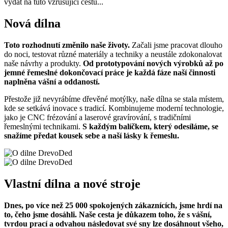
vydat na tuto vzrušující cestu...
Nová dílna
Toto rozhodnutí změnilo naše životy.
Začali jsme pracovat dlouho
do noci, testovat různé materiály a techniky a neustále zdokonalovat
naše návrhy a produkty.
Od prototypování nových výrobků až po
jemné řemeslné dokončovací práce je každá fáze naší činnosti
naplněna vášní a oddaností.
Přestože již nevyrábíme dřevěné motýlky, naše dílna se stala místem,
kde se setkává inovace s tradicí. Kombinujeme moderní technologie,
jako je CNC frézování a laserové gravírování, s tradičními
řemeslnými technikami.
S každým balíčkem, který odesíláme, se
snažíme předat kousek sebe a naší lásky k řemeslu.
Vlastní dílna a nové stroje
Dnes, po více než 25 000 spokojených zákaznících, jsme hrdí na
to, čeho jsme dosáhli. Naše cesta je důkazem toho, že s vášní,
tvrdou prací a odvahou následovat své sny lze dosáhnout všeho,