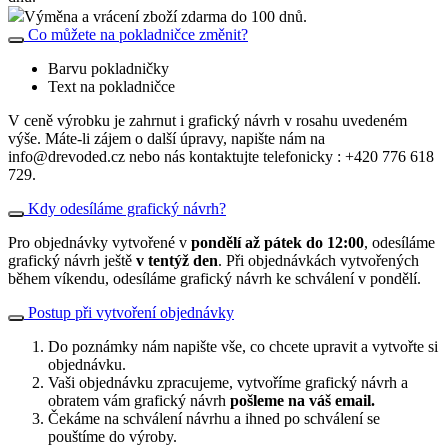
Výměna a vrácení zboží zdarma do 100 dnů.
Co můžete na pokladničce změnit?
Barvu pokladničky
Text na pokladničce
V ceně výrobku je zahrnut i grafický návrh v rosahu uvedeném
výše. Máte-li zájem o další úpravy, napište nám na
info@drevoded.cz nebo nás kontaktujte telefonicky : +420 776 618
729.
Kdy odesíláme grafický návrh?
Pro objednávky vytvořené v
pondělí až pátek do 12:00
, odesíláme
grafický návrh ještě
v tentýž den
. Při objednávkách vytvořených
během víkendu, odesíláme grafický návrh ke schválení v pondělí.
Postup při vytvoření objednávky
Do poznámky nám napište vše, co chcete upravit a vytvořte si
objednávku.
Vaši objednávku zpracujeme, vytvoříme grafický návrh a
obratem vám grafický návrh
pošleme na váš email.
Čekáme na schválení návrhu a ihned po schválení se
pouštíme do výroby.