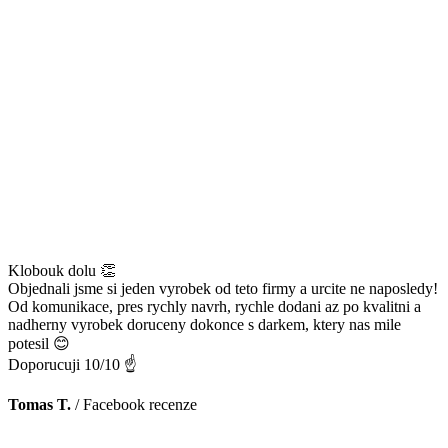
Klobouk dolu 👏
Objednali jsme si jeden vyrobek od teto firmy a urcite ne naposledy!
Od komunikace, pres rychly navrh, rychle dodani az po kvalitni a
nadherny vyrobek doruceny dokonce s darkem, ktery nas mile
potesil 😊
Doporucuji 10/10 ☝️
Tomas T.
/
Facebook recenze