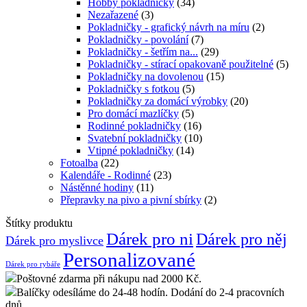
Hobby pokladničky
(34)
Nezařazené
(3)
Pokladničky - grafický návrh na míru
(2)
Pokladničky - povolání
(7)
Pokladničky - šetřím na...
(29)
Pokladničky - stírací opakovaně použitelné
(5)
Pokladničky na dovolenou
(15)
Pokladničky s fotkou
(5)
Pokladničky za domácí výrobky
(20)
Pro domácí mazlíčky
(5)
Rodinné pokladničky
(16)
Svatební pokladničky
(10)
Vtipné pokladničky
(14)
Fotoalba
(22)
Kalendáře - Rodinné
(23)
Nástěnné hodiny
(11)
Přepravky na pivo a pivní sbírky
(2)
Štítky produktu
Dárek pro ni
Dárek pro něj
Dárek pro myslivce
Personalizované
Dárek pro rybáře
Poštovné zdarma při nákupu nad 2000 Kč.
Balíčky odesíláme do 24-48 hodín. Dodání do 2-4 pracovních
dnů.