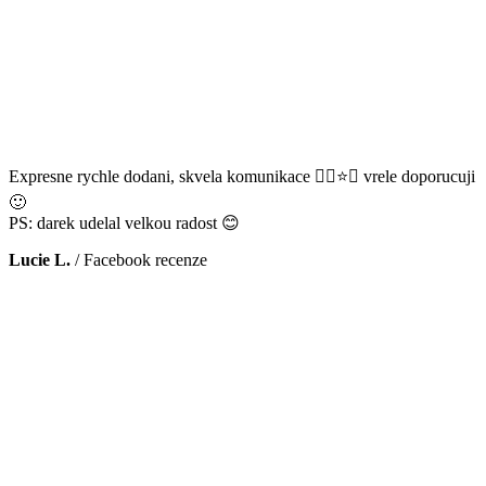
Expresne rychle dodani, skvela komunikace 👌🏻⭐️😊 vrele doporucuji
🙂
PS: darek udelal velkou radost 😊
Lucie L.
/
Facebook recenze