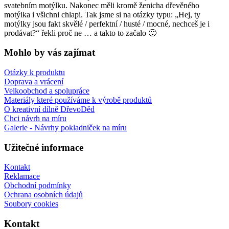
svatebním motýlku. Nakonec měli kromě ženicha dřevěného
motýlka i všichni chlapi. Tak jsme si na otázky typu: „Hej, ty
motýlky jsou fakt skvělé / perfektní / husté / mocné, nechceš je i
prodávat?“ řekli proč ne … a takto to začalo 🙂
Mohlo by vás zajímat
Otázky k produktu
Doprava a vrácení
Velkoobchod a spolupráce
Materiály které používáme k výrobě produktů
O kreativní dílně DřevoDěd
Chci návrh na míru
Galerie - Návrhy pokladniček na míru
Užitečné informace
Kontakt
Reklamace
Obchodní podmínky
Ochrana osobních údajů
Soubory cookies
Kontakt