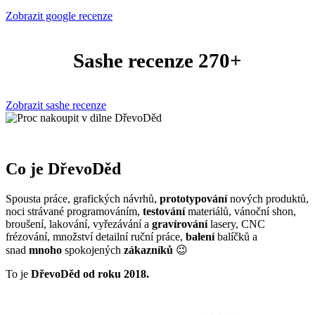
Zobrazit google recenze
Sashe recenze 270+
Zobrazit sashe recenze
Co je DřevoDěd
Spousta práce, grafických návrhů,
prototypování
nových produktů,
noci strávané programováním,
testování
materiálů, vánoční shon,
broušení, lakování, vyřezávání a
gravírování
lasery, CNC
frézování, množství detailní ruční práce,
balení
balíčků a
snad
mnoho
spokojených
zákazníků
😉
To je
DřevoDěd od roku 2018.